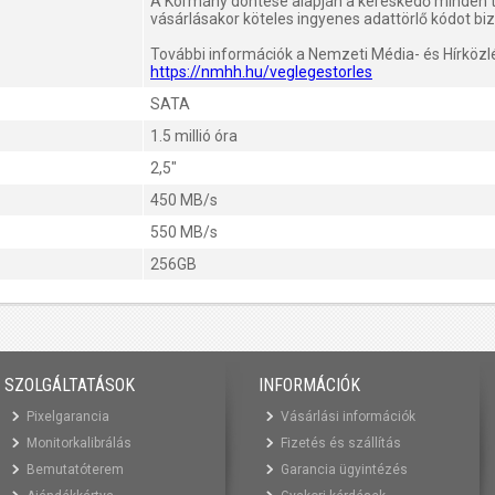
A Kormány döntése alapján a kereskedő minden 
vásárlásakor köteles ingyenes adattörlő kódot biz
További információk a Nemzeti Média- és Hírközl
https://nmhh.hu/veglegestorles
SATA
1.5 millió óra
2,5"
450 MB/s
550 MB/s
256GB
SZOLGÁLTATÁSOK
INFORMÁCIÓK
Pixelgarancia
Vásárlási információk
Monitorkalibrálás
Fizetés és szállítás
Bemutatóterem
Garancia ügyintézés