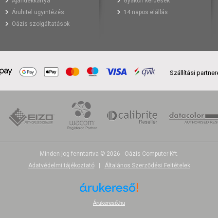
Ajándékkártya
Gyakori kérdések
Áruhitel ügyintézés
14 napos elállás
Oázis szolgáltatások
Szállítási partne
Minden jog fenntartva © 2026 - Oázis Computer Kft.
Adatvédelmi tájékoztató
|
Általános Szerződési Feltételek
Árukereső.hu