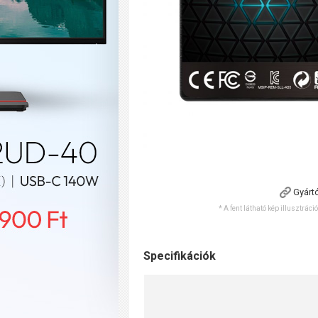
Gyárt
* A fent látható kép illusztráci
Specifikációk