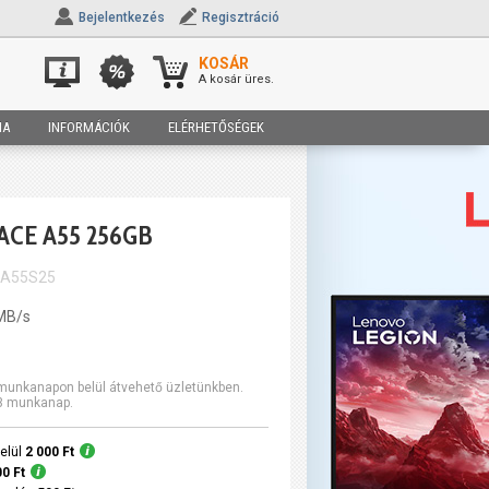
Bejelentkezés
Regisztráció
KOSÁR
A kosár üres.
IA
INFORMÁCIÓK
ELÉRHETŐSÉGEK
ACE A55 256GB
3A55S25
MB/s
2 munkanapon belül átvehető üzletünkben.
-3 munkanap.
elül
2 000 Ft
00 Ft