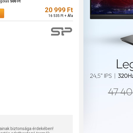
agolás
500 Ft
20 999 Ft
16 535 Ft + Áfa
tainak biztonsága érdekében!