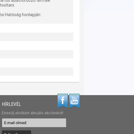
tartós adathordozó termék
tosítani.
ési Hatóság honlapján:
HÍRLEVÉL
Értesülj elsőként aktuális akcióinkról!