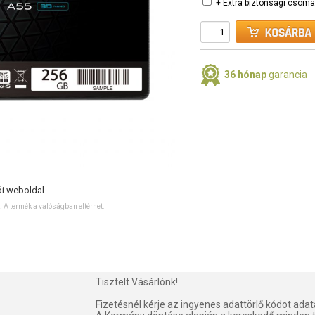
+ Extra biztonsági csom
36 hónap
garancia
ói weboldal
ó. A termék a valóságban eltérhet.
Tisztelt Vásárlónk!
Fizetésnél kérje az ingyenes adattörlő kódot ada