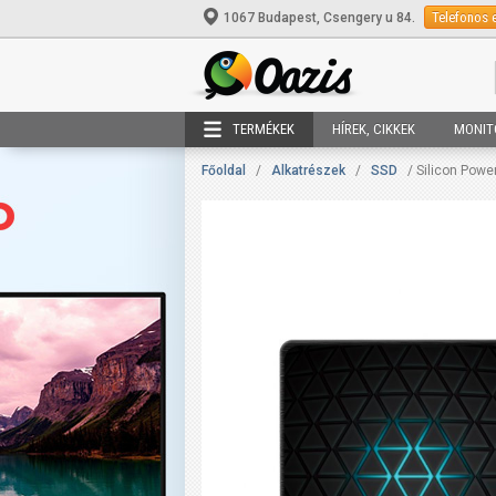
Telefonos 
1067 Budapest, Csengery u 84.
TERMÉKEK
HÍREK, CIKKEK
MONIT
Főoldal
/
Alkatrészek
/
SSD
/ Silicon Pow