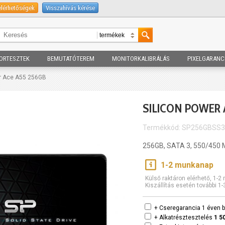
elérhetőségek
Visszahívás kérése
ORTESZTEK
BEMUTATÓTEREM
MONITORKALIBRÁLÁS
PIXELGARANC
er Ace A55 256GB
SILICON POWER 
Termékkód: SP256GBSS
256GB, SATA 3, 550/450 
1-2 munkanap
Külső raktáron elérhető, 1-
Kiszállítás esetén további 1
+ Cseregarancia 1 éven b
+ Alkatrésztesztelés
1 5