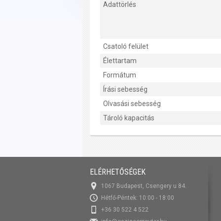
Adattörlés
Csatoló felület
Élettartam
Formátum
Írási sebesség
Olvasási sebesség
Tároló kapacitás
ELÉRHETŐSÉGEK
1067 Budapest, Csengery u 84.
Hétfő-Péntek: 10:00 - 18:00
+36 30 522 4 522