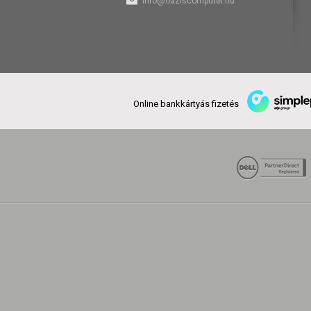
info@oaziscomputer.hu
Online bankkártyás fizetés