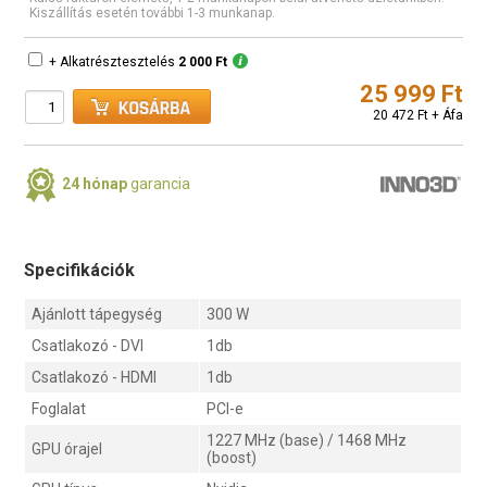
Kiszállítás esetén további 1-3 munkanap.
+ Alkatrésztesztelés
2 000 Ft
25 999 Ft
20 472 Ft + Áfa
24 hónap
garancia
Specifikációk
Ajánlott tápegység
300 W
Csatlakozó - DVI
1db
Csatlakozó - HDMI
1db
Foglalat
PCI-e
1227 MHz (base) / 1468 MHz
GPU órajel
(boost)