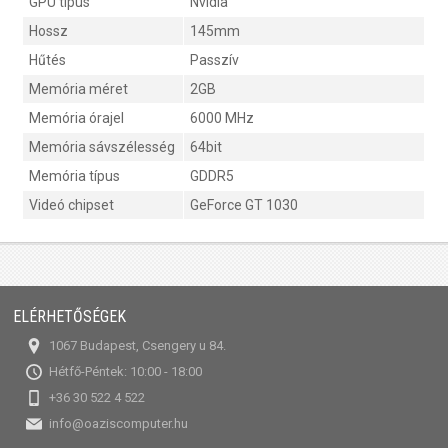
GPU típus
Nvidia
Hossz
145mm
Hűtés
Passzív
Memória méret
2GB
Memória órajel
6000 MHz
Memória sávszélesség
64bit
Memória típus
GDDR5
Videó chipset
GeForce GT 1030
ELÉRHETŐSÉGEK
1067 Budapest, Csengery u 84.
Hétfő-Péntek: 10:00 - 18:00
+36 30 522 4 522
info@oaziscomputer.hu