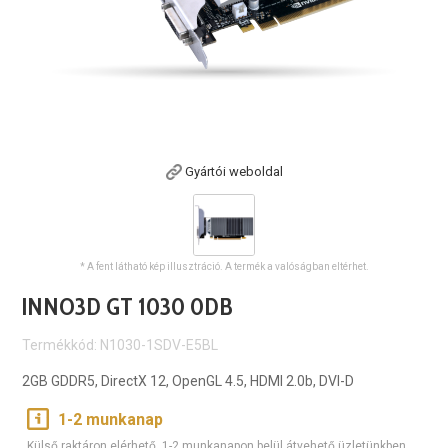
Gyártói weboldal
* A fent látható kép illusztráció. A termék a valóságban eltérhet.
INNO3D GT 1030 0DB
Termékkód: N1030-1SDV-E5BL
2GB GDDR5, DirectX 12, OpenGL 4.5, HDMI 2.0b, DVI-D
1-2 munkanap
Külső raktáron elérhető, 1-2 munkanapon belül átvehető üzletünkben.