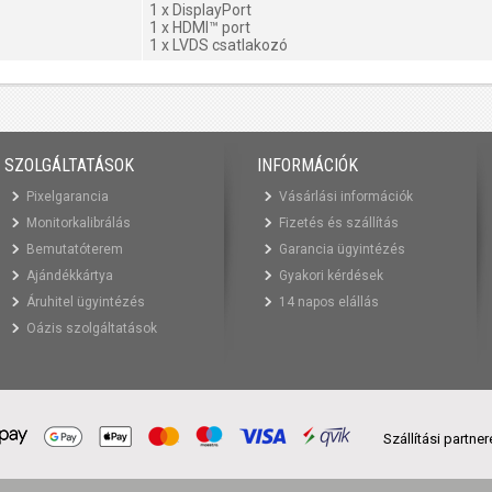
1 x DisplayPort
1 x HDMI™ port
1 x LVDS csatlakozó
SZOLGÁLTATÁSOK
INFORMÁCIÓK
Pixelgarancia
Vásárlási információk
Monitorkalibrálás
Fizetés és szállítás
Bemutatóterem
Garancia ügyintézés
Ajándékkártya
Gyakori kérdések
Áruhitel ügyintézés
14 napos elállás
Oázis szolgáltatások
Szállítási partne