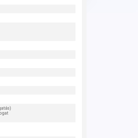
gatás)
mogat