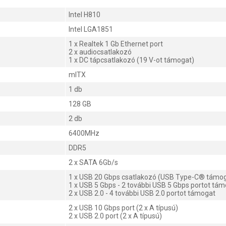
Intel H810
Intel LGA1851
1 x Realtek 1 Gb Ethernet port
2 x audiocsatlakozó
1 x DC tápcsatlakozó (19 V-ot támogat)
mITX
1 db
128 GB
2 db
6400MHz
DDR5
2 x SATA 6Gb/s
1 x USB 20 Gbps csatlakozó (USB Type-C® támo
1 x USB 5 Gbps - 2 további USB 5 Gbps portot tá
2 x USB 2.0 - 4 további USB 2.0 portot támogat
2 x USB 10 Gbps port (2 x A típusú)
2 x USB 2.0 port (2 x A típusú)