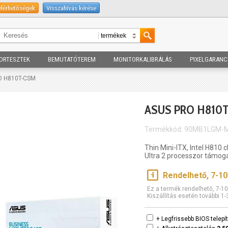
elérhetőségek
Visszahívás kérése
ORTESZTEK
BEMUTATÓTEREM
MONITORKALIBRÁLÁS
PIXELGARANC
O H810T-CSM
ASUS PRO H810
Termékkód: 90MB1LGM-
Thin Mini-ITX, Intel H810 
Ultra 2 processzor támog
Rendelhető, 7-1
Ez a termék rendelhető, 7-
Kiszállítás esetén további 1
+ Legfrissebb BIOS telep