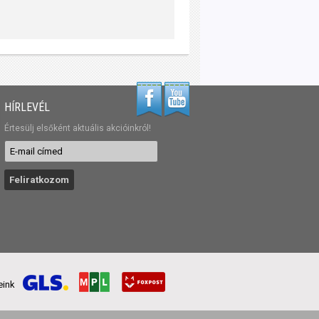
HÍRLEVÉL
Értesülj elsőként aktuális akcióinkról!
reink