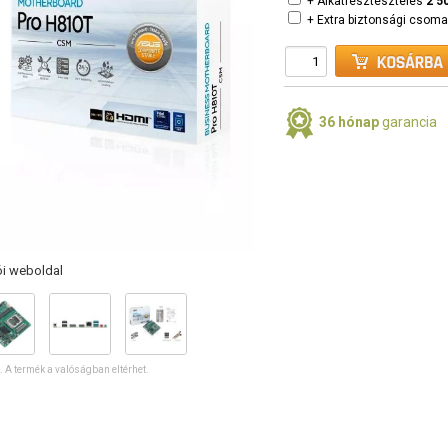
+ Alkatrésztesztelés
2 5
+ Extra biztonsági csom
36 hónap
garancia
ói weboldal
ó. A termék a valóságban eltérhet.