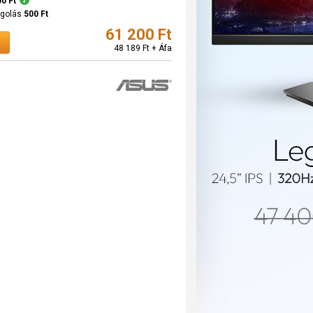
00 Ft
agolás
500 Ft
61 200 Ft
48 189 Ft + Áfa