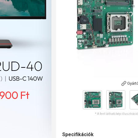
Gyárt
* A fent látható kép illusztráci
Specifikációk