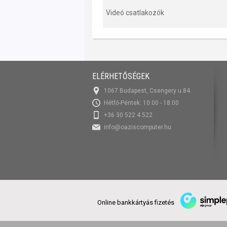
Videó csatlakozók
ELÉRHETŐSÉGEK
1067 Budapest, Csengery u 84.
Hétfő-Péntek: 10:00 - 18:00
+36 30 522 4 522
info@oaziscomputer.hu
Online bankkártyás fizetés