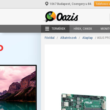
Telefonos 
1067 Budapest, Csengery u 84.
TERMÉKEK
HÍREK, CIKKEK
MONIT
Főoldal
/
Alkatrészek
/
Alaplap
/ ASUS PR