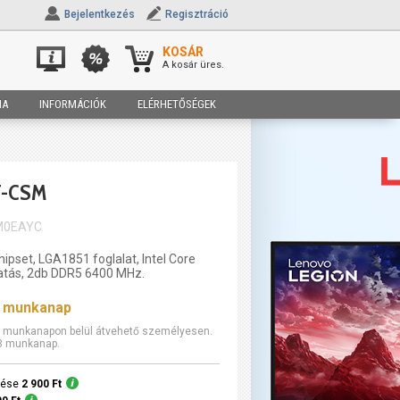
Bejelentkezés
Regisztráció
KOSÁR
A kosár üres.
IA
INFORMÁCIÓK
ELÉRHETŐSÉGEK
T-CSM
M0EAYC
chipset, LGA1851 foglalat, Intel Core
atás, 2db DDR5 6400 MHz.
0 munkanap
10 munkanapon belül átvehető személyesen.
-3 munkanap.
ítése
2 900 Ft