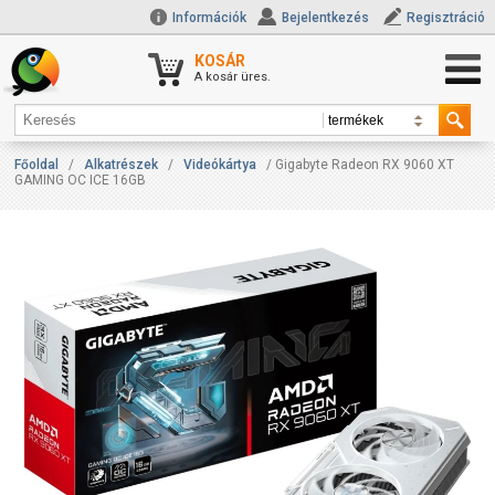
Információk
Bejelentkezés
Regisztráció
KOSÁR
A kosár üres.
Főoldal
/
Alkatrészek
/
Videókártya
/ Gigabyte Radeon RX 9060 XT
GAMING OC ICE 16GB