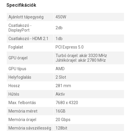
Specifikációk
Ajánlott tápegység
450W
Csatlakozó -
2db
DisplayPort
Csatlakozó - HDMI 2.1
1db
Foglalat
PCI Express 5.0
Turbó órajel: akár 3320 MHz
GPU órajel
Játékórajel: akár 2780 MHz
GPU típus
AMD
Helyfoglalás
2 Slot
Hossz
281 mm
Hűtés
Aktív
Max. felbontás
7680 x 4320
Memória méret
16GB
Memória órajel
20 Gbps
Memória sávszélesség
128bit