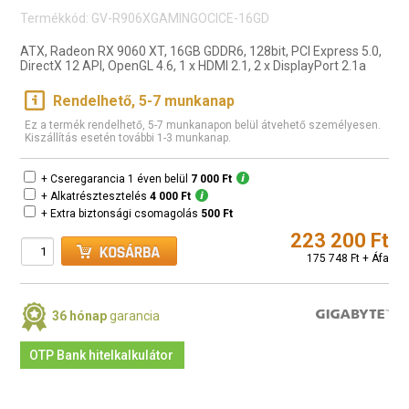
Termékkód: GV-R906XGAMINGOCICE-16GD
ATX, Radeon RX 9060 XT, 16GB GDDR6, 128bit, PCI Express 5.0,
DirectX 12 API, OpenGL 4.6, 1 x HDMI 2.1, 2 x DisplayPort 2.1a
Rendelhető, 5-7 munkanap
Ez a termék rendelhető, 5-7 munkanapon belül átvehető személyesen.
Kiszállítás esetén további 1-3 munkanap.
+ Cseregarancia 1 éven belül
7 000 Ft
+ Alkatrésztesztelés
4 000 Ft
+ Extra biztonsági csomagolás
500 Ft
223 200 Ft
175 748 Ft + Áfa
36 hónap
garancia
OTP Bank hitelkalkulátor