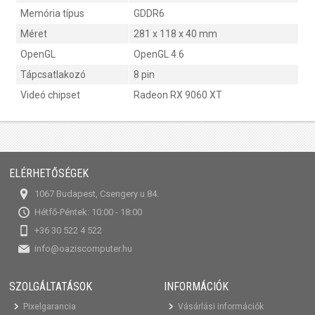
Memória típus
GDDR6
Méret
281 x 118 x 40 mm
OpenGL
OpenGL 4.6
Tápcsatlakozó
8 pin
Videó chipset
Radeon RX 9060 XT
ELÉRHETŐSÉGEK
1067 Budapest, Csengery u 84.
Hétfő-Péntek: 10:00 - 18:00
+36 30 522 4 522
info@oaziscomputer.hu
SZOLGÁLTATÁSOK
INFORMÁCIÓK
Pixelgarancia
Vásárlási információk