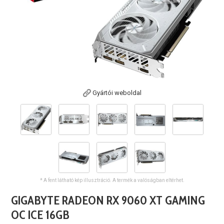
Gyártói weboldal
* A fent látható kép illusztráció. A termék a valóságban eltérhet.
GIGABYTE RADEON RX 9060 XT GAMING
OC ICE 16GB