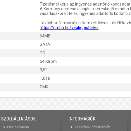
Fizetésnél kérje az ingyenes adattörlő kódot ada
A Kormány döntése alapján a kereskedő minden 
vásárlásakor köteles ingyenes adattörlő kódot biz
További információk a Nemzeti Média- és Hírközl
https://nmhh.hu/veglegestorles
64MB
SATA
PC
5400rpm
3,5"
1,0TB
CMR
SZOLGÁLTATÁSOK
INFORMÁCIÓK
Pixelgarancia
Vásárlási információk