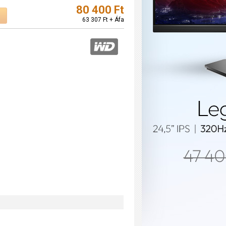
80 400 Ft
63 307 Ft + Áfa