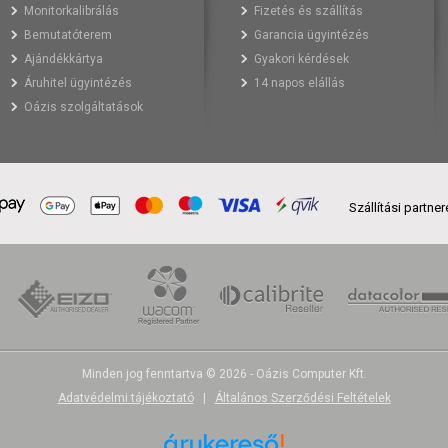
Monitorkalibrálás
Fizetés és szállítás
Bemutatóterem
Garancia ügyintézés
Ajándékkártya
Gyakori kérdések
Áruhitel ügyintézés
14 napos elállás
Oázis szolgáltatások
Szállítási partne
Minden jog fenntartva © 2026 - Oázis Computer Kft.
Adatvédelmi tájékoztató
|
Általános Szerződési Feltételek