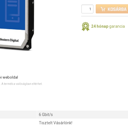
24 hónap
garancia
ói weboldal
ó. A termék a valóságban eltérhet.
6 Gbit/s
Tisztelt Vásárlónk!