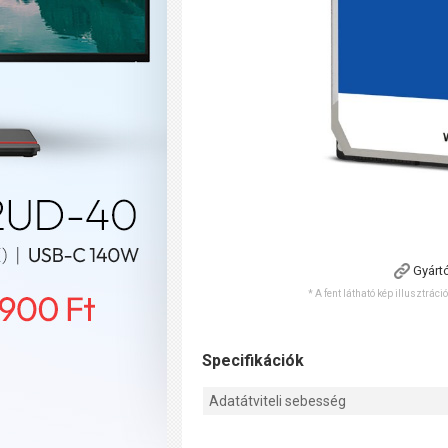
Gyárt
* A fent látható kép illusztráci
Specifikációk
Adatátviteli sebesség