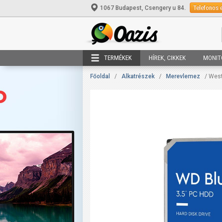
Telefonos 
1067 Budapest, Csengery u 84.
TERMÉKEK
HÍREK, CIKKEK
MONIT
Főoldal
/
Alkatrészek
/
Merevlemez
/ West