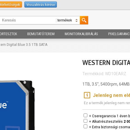
elérhetőségek
Visszahívás kérése
ORTESZTEK
BEMUTATÓTEREM
MONITORKALIBRÁLÁS
PIXELGARANC
ern Digital Blue 3.5 1TB SATA
WESTERN DIGITAL
Termékkód: WD10EARZ
1TB, 3.5'', 5400rpm, 64M
Jelenleg nem el
Ez a termék jelenleg nem re
+ Cseregarancia 1 éven b
+ Alkatrésztesztelés
2 0
+ Extra biztonsági csom