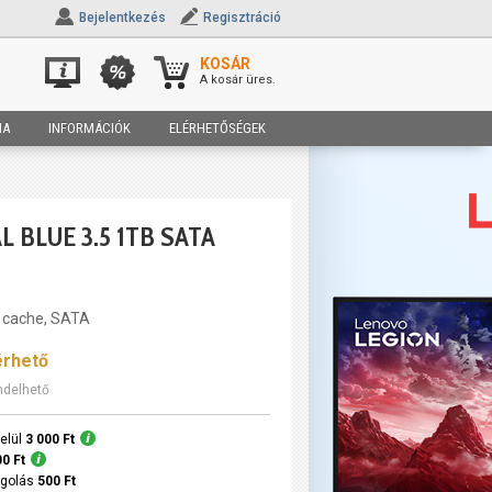
Bejelentkezés
Regisztráció
KOSÁR
A kosár üres.
IA
INFORMÁCIÓK
ELÉRHETŐSÉGEK
 BLUE 3.5 1TB SATA
B cache, SATA
érhető
ndelhető
elül
3 000 Ft
00 Ft
agolás
500 Ft