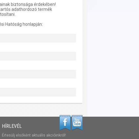
tainak biztonsága érdekében!
tartós adathordozó termék
tosítani.
ési Hatóság honlapján:
HÍRLEVÉL
Értesülj elsőként aktuális akcióinkról!