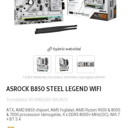
Gyártói weboldal
* A fent látható kép illusztráció. A termék a valóságban eltérhet.
ASROCK B850 STEEL LEGEND WIFI
Termékkód: 90-MXBQS0-A0UAYZ
ATX, AMD B850 chipset, AM5 foglalat, AMD Ryzen 9000 & 8000
& 7000 processzor támogatás, 4 x DDR5 8000+ MHz(OC), Wifi 7
+ BT 5.4