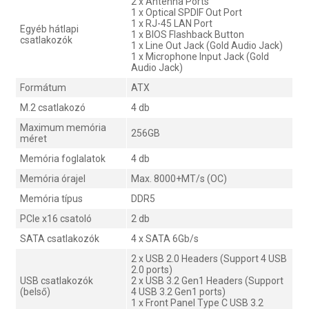
2 x Antenna Ports
1 x Optical SPDIF Out Port
1 x RJ-45 LAN Port
Egyéb hátlapi
1 x BIOS Flashback Button
csatlakozók
1 x Line Out Jack (Gold Audio Jack)
1 x Microphone Input Jack (Gold
Audio Jack)
Formátum
ATX
M.2 csatlakozó
4 db
Maximum memória
256GB
méret
Memória foglalatok
4 db
Memória órajel
Max. 8000+MT/s (OC)
Memória típus
DDR5
PCIe x16 csatoló
2 db
SATA csatlakozók
4 x SATA 6Gb/s
2 x USB 2.0 Headers (Support 4 USB
2.0 ports)
USB csatlakozók
2 x USB 3.2 Gen1 Headers (Support
(belső)
4 USB 3.2 Gen1 ports)
1 x Front Panel Type C USB 3.2