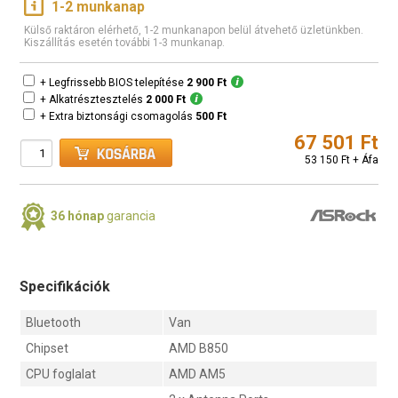
1-2 munkanap
Külső raktáron elérhető, 1-2 munkanapon belül átvehető üzletünkben.
Kiszállítás esetén további 1-3 munkanap.
+ Legfrissebb BIOS telepítése
2 900 Ft
+ Alkatrésztesztelés
2 000 Ft
+ Extra biztonsági csomagolás
500 Ft
67 501 Ft
53 150 Ft + Áfa
36 hónap
garancia
Specifikációk
Bluetooth
Van
Chipset
AMD B850
CPU foglalat
AMD AM5