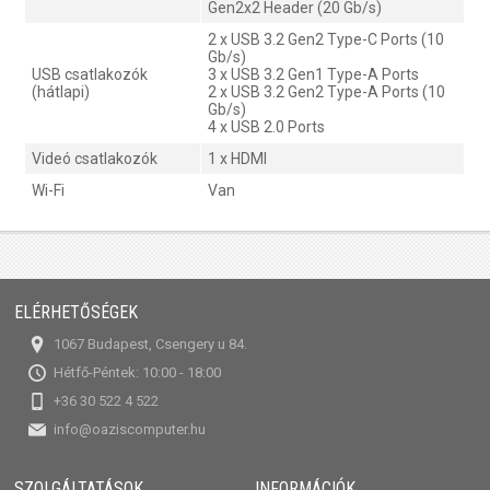
Gen2x2 Header (20 Gb/s)
2 x USB 3.2 Gen2 Type-C Ports (10
Gb/s)
USB csatlakozók
3 x USB 3.2 Gen1 Type-A Ports
(hátlapi)
2 x USB 3.2 Gen2 Type-A Ports (10
Gb/s)
4 x USB 2.0 Ports
Videó csatlakozók
1 x HDMI
Wi-Fi
Van
ELÉRHETŐSÉGEK
1067 Budapest, Csengery u 84.
Hétfő-Péntek: 10:00 - 18:00
+36 30 522 4 522
info@oaziscomputer.hu
SZOLGÁLTATÁSOK
INFORMÁCIÓK