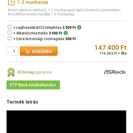
1-2 munkanap
Külső raktáron elérhető, 1-2 munkanapon belül átvehető üzletünkben.
Kiszállítás esetén további 1-3 munkanap.
+ Legfrissebb BIOS telepítése
2 900 Ft
+ Alkatrésztesztelés
3 500 Ft
+ Extra biztonsági csomagolás
500 Ft
147 400 Ft
116 063 Ft + Áfa
36 hónap
garancia
OTP Bank hitelkalkulátor
Termék leírás