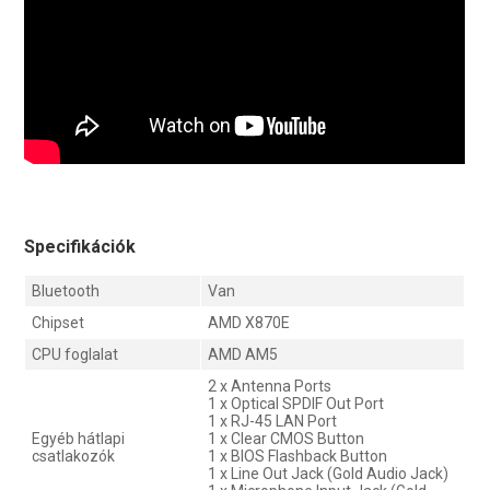
Specifikációk
Bluetooth
Van
Chipset
AMD X870E
CPU foglalat
AMD AM5
2 x Antenna Ports
1 x Optical SPDIF Out Port
1 x RJ-45 LAN Port
Egyéb hátlapi
1 x Clear CMOS Button
csatlakozók
1 x BIOS Flashback Button
1 x Line Out Jack (Gold Audio Jack)