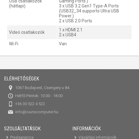
USB csatlakozók
Gaming Ports.)
(hátlapi)
3 x USB 3.2 Gen1 Type-A Ports
(USB32_34 supports Ultra USB
Power.)
2 x USB 2.0 Ports
1 x HDMI 2.1
Videó csatlakozók
2 x USB4
Wi-Fi
Van
ELÉRHETŐSÉGEK
1067 Budapest, Csengery u 84.
Hétfő-Péntek: 10:00 - 18:00
+36 30 522 4 522
info@oaziscomputer.hu
SZOLGÁLTATÁSOK
INFORMÁCIÓK
Pixelgarancia
Vásárlási információk