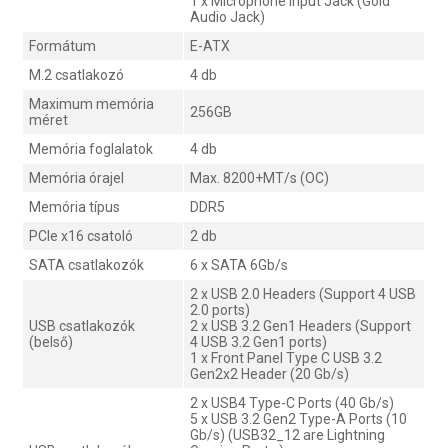
1 x Microphone Input Jack (Gold
Audio Jack)
Formátum
E-ATX
M.2 csatlakozó
4 db
Maximum memória
256GB
méret
Memória foglalatok
4 db
Memória órajel
Max. 8200+MT/s (OC)
Memória típus
DDR5
PCIe x16 csatoló
2 db
SATA csatlakozók
6 x SATA 6Gb/s
2 x USB 2.0 Headers (Support 4 USB
2.0 ports)
USB csatlakozók
2 x USB 3.2 Gen1 Headers (Support
(belső)
4 USB 3.2 Gen1 ports)
1 x Front Panel Type C USB 3.2
Gen2x2 Header (20 Gb/s)
2 x USB4 Type-C Ports (40 Gb/s)
5 x USB 3.2 Gen2 Type-A Ports (10
Gb/s) (USB32_12 are Lightning