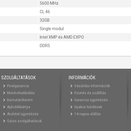
5600 MHz
CL 46
32GB
Single modul
Intel XMP és AMD EXPO
DDR5
SZOLGÁLTATÁSOK
INFORMÁCIÓK
Pixelgarancia
Vásárlási információk
Monitorkalibrálás
Fizetés és szállítás
Bemutatóterem
Garancia ügyintézés
Ajándékkártya
Gyakori kérdések
Áruhitel ügyintézés
14 napos elállás
Oázis szolgáltatások