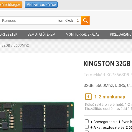
elérhetőségek
Visszahívás kérése
ORTESZTEK
BEMUTATÓTEREM
MONITORKALIBRÁLÁS
PIXELGARANC
n 32GB / 5600Mhz
KINGSTON 32GB
Termékkód: KCP556SD8-
32GB, 5600Mhz, DDR5, C
1-2 munkanap
Külső raktáron elérhető, 1-
Kiszállítás esetén további 1
+ Cseregarancia 1 éven b
+ Alkatrésztesztelés
2 0