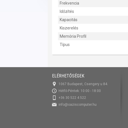
Frekvencia
Időzítés
Kapacitás
Kiszerelés
Memória Profil
Típus
ELÉRHETŐSÉGEK
1067 Budapest, Csengery u 84.
Hétfő-Péntek: 10:00 - 18:00
+36 30 522 4 522
info@oaziscomputer.hu