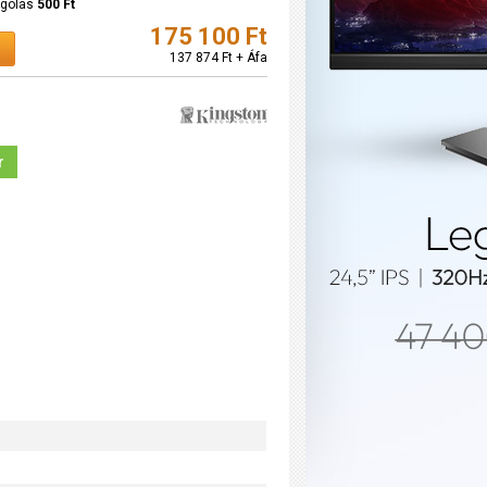
agolás
500 Ft
175 100 Ft
137 874 Ft + Áfa
r