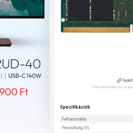
Gyárt
* A fent látható kép illusztráci
Specifikációk
Felhasználás
Feszültség (V)