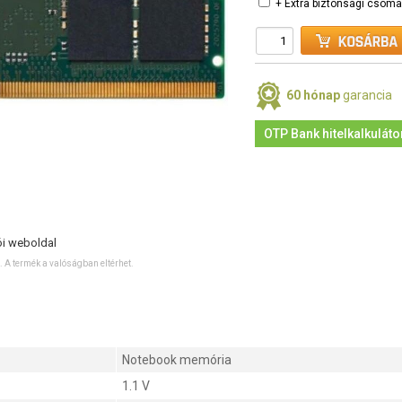
+ Extra biztonsági csom
60 hónap
garancia
OTP Bank hitelkalkuláto
ói weboldal
ó. A termék a valóságban eltérhet.
Notebook memória
1.1 V