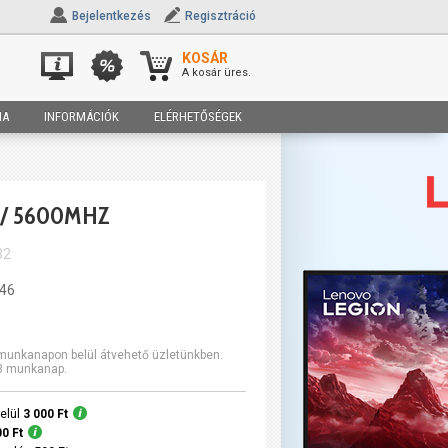
Bejelentkezés
Regisztráció
KOSÁR
A kosár üres.
IA
INFORMÁCIÓK
ELÉRHETŐSÉGEK
 / 5600MHZ
32
L46
2 munkanapon belül átvehető üzletünkben.
-3 munkanap.
elül
3 000 Ft
00 Ft