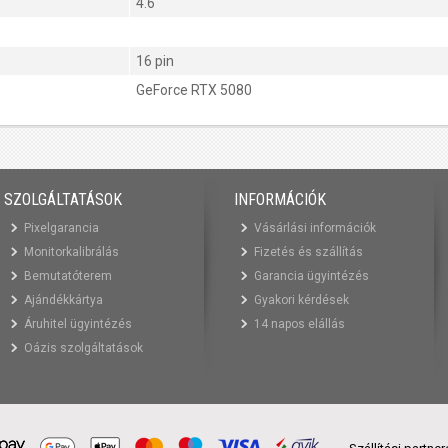
4.6
16 pin
GeForce RTX 5080
SZOLGÁLTATÁSOK
INFORMÁCIÓK
Pixelgarancia
Vásárlási információk
Monitorkalibrálás
Fizetés és szállítás
Bemutatóterem
Garancia ügyintézés
Ajándékkártya
Gyakori kérdések
Áruhitel ügyintézés
14 napos elállás
Oázis szolgáltatások