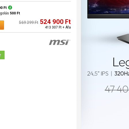
00 Ft
agolás
500 Ft
524 900 Ft
569 399 Ft
413 307 Ft + Áfa
r