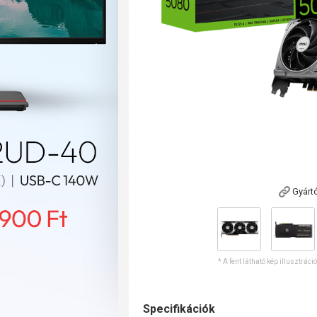
Gyárt
* A fent látható kép illusztráci
Specifikációk