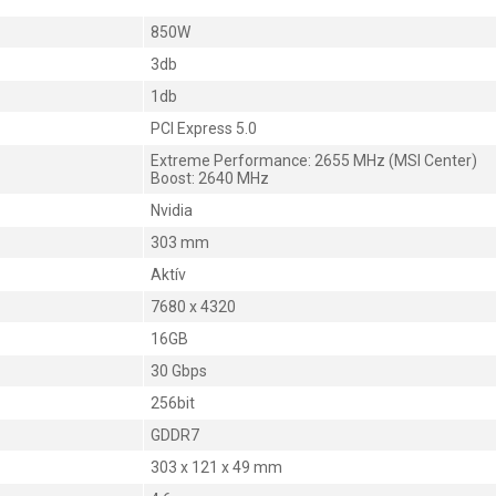
850W
3db
1db
PCI Express 5.0
Extreme Performance: 2655 MHz (MSI Center)
Boost: 2640 MHz
Nvidia
303 mm
Aktív
7680 x 4320
16GB
30 Gbps
256bit
GDDR7
303 x 121 x 49 mm