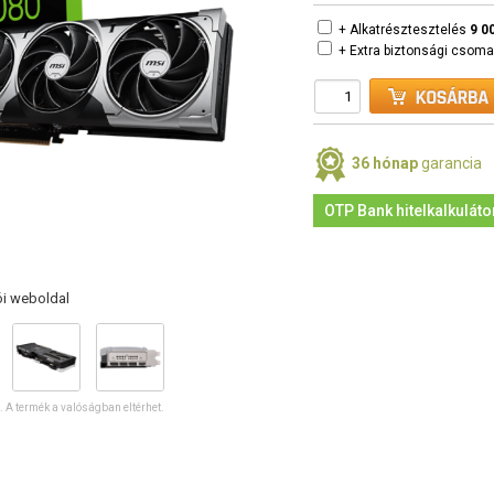
+ Alkatrésztesztelés
9 0
+ Extra biztonsági csom
36 hónap
garancia
OTP Bank hitelkalkuláto
ói weboldal
ó. A termék a valóságban eltérhet.