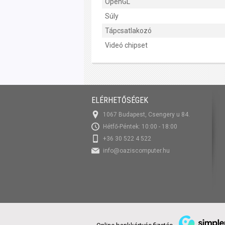
OpenGL
Súly
Tápcsatlakozó
Videó chipset
ELÉRHETŐSÉGEK
1067 Budapest, Csengery u 84.
Hétfő-Péntek: 10:00 - 18:00
+36 30 522 4 522
info@oaziscomputer.hu