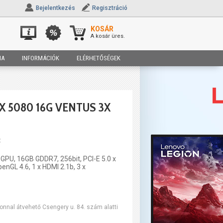
Bejelentkezés
Regisztráció
KOSÁR
A kosár üres.
IA
INFORMÁCIÓK
ELÉRHETŐSÉGEK
X 5080 16G VENTUS 3X
C
GPU, 16GB GDDR7, 256bit, PCI-E 5.0 x
penGL 4.6, 1 x HDMI 2.1b, 3 x
onnal átvehető Csengery u. 84. szám alatti