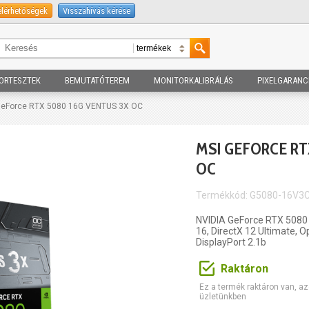
elérhetőségek
Visszahívás kérése
ORTESZTEK
BEMUTATÓTEREM
MONITORKALIBRÁLÁS
PIXELGARANC
GeForce RTX 5080 16G VENTUS 3X OC
MSI GEFORCE RT
OC
Termékkód: G5080-16V3
NVIDIA GeForce RTX 5080 
16, DirectX 12 Ultimate, O
DisplayPort 2.1b
Raktáron
Ez a termék raktáron van, az
üzletünkben