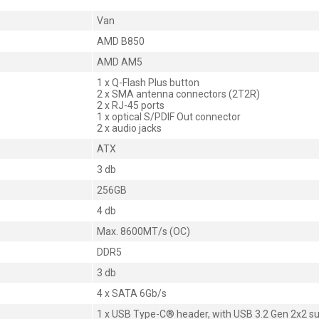
Van
AMD B850
AMD AM5
1 x Q-Flash Plus button
2 x SMA antenna connectors (2T2R)
2 x RJ-45 ports
1 x optical S/PDIF Out connector
2 x audio jacks
ATX
3 db
256GB
4 db
Max. 8600MT/s (OC)
DDR5
3 db
4 x SATA 6Gb/s
1 x USB Type-C® header, with USB 3.2 Gen 2x2 s