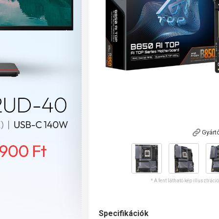
Gyárt
* A fent látható kép illusztráci
Specifikációk