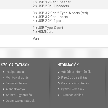
1 x USB 3.2 Gen 1 header
2 x USB 2.0/1.1 headers
3 x USB 3.2 Gen 2 Type-A ports (red)
4 x USB 3.2 Gen 1 ports
4 x USB 2.0/1.1 ports
1 x USB Type-C port
1 x HDMI port
Van
SZOLGÁLTATÁSOK
INFORMÁCIÓK
Pixelgarancia
Vásárlási információk
Monitorkalibrálás
Fizetés és szállítás
Bemutatóterem
Garancia ügyintézés
Ajándékkártya
Gyakori kérdések
Áruhitel ügyintézés
14 napos elállás
Oázis szolgáltatások