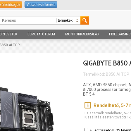
elérhetőségek
Visszahívás kérése
ORTESZTEK
BEMUTATÓTEREM
MONITORKALIBRÁLÁS
PIXELGARANC
 B850 AI TOP
GIGABYTE B850 
Termékkód: B850 AI TOP
ATX, AMD B850 chipset, 
& 7000 processzor támoga
BT 5.4
Rendelhető, 5-7
Ez a termék rendelhető, 5-
Kiszállítás esetén további 1
+ Legfrissebb BIOS telep