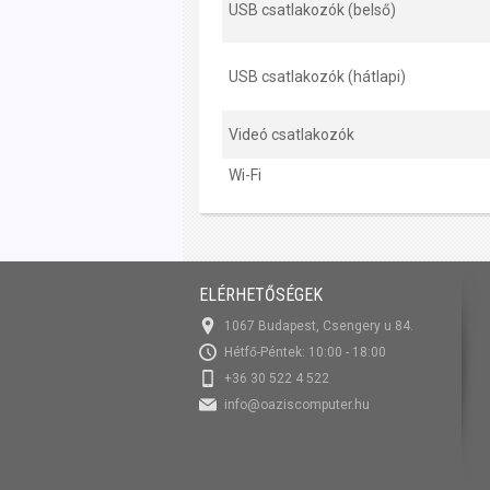
USB csatlakozók (belső)
USB csatlakozók (hátlapi)
Videó csatlakozók
Wi-Fi
ELÉRHETŐSÉGEK
1067 Budapest, Csengery u 84.
Hétfő-Péntek: 10:00 - 18:00
+36 30 522 4 522
info@oaziscomputer.hu