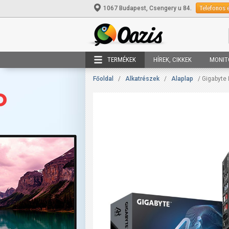
Telefonos 
1067 Budapest, Csengery u 84.
TERMÉKEK
HÍREK, CIKKEK
MONIT
Főoldal
/
Alkatrészek
/
Alaplap
/ Gigabyte