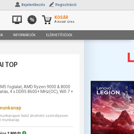
Bejelentkezés
Regisztráció
KOSÁR
A kosár üres.
IA
INFORMÁCIÓK
ELÉRHETŐSÉGEK
AI TOP
AM5 foglalat, AMD Ryzen 9000 & 8000
tás, 4 x DDR5 8600+ MHz(OC), Wifi 7 +
 munkanap
7 munkanapon belül átvehető személyesen.
-3 munkanap.
ítése
2 900 Ft