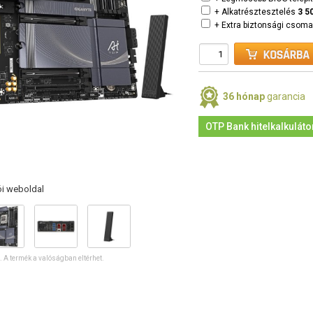
+ Alkatrésztesztelés
3 5
+ Extra biztonsági csom
36 hónap
garancia
OTP Bank hitelkalkuláto
ói weboldal
ó. A termék a valóságban eltérhet.