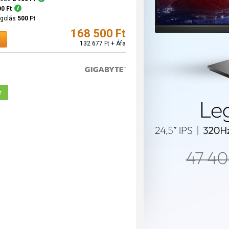
00 Ft
agolás
500 Ft
168 500 Ft
132 677 Ft + Áfa
r