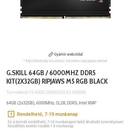
Gyártói weboldal
* A fent látható kép illusztráció. A termék a valóságban eltérhet.
G.SKILL 64GB / 6000MHZ DDR5
KIT(2X32GB) RIPJAWS M5 RGB BLACK
Termékkód: F5-6000J2836G32GX2-RM5RK
64GB (2x32GB), 6000MHz, CL28, DDR5, Intel XMP
Rendelhető, 7-10 munkanap
Ez a termék rendelhető, 7-10 munkanapon belül átvehető személyesen.
Kiszállítás esetén további 1-3 munkanap.