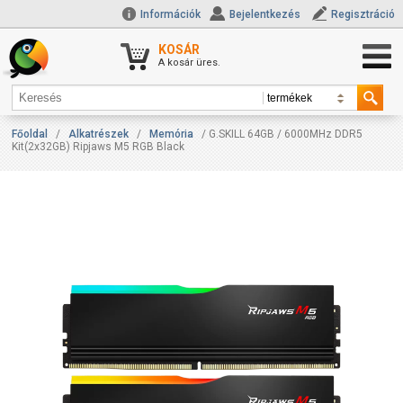
Információk
Bejelentkezés
Regisztráció
KOSÁR
A kosár üres.
Főoldal
/
Alkatrészek
/
Memória
/ G.SKILL 64GB / 6000MHz DDR5
Kit(2x32GB) Ripjaws M5 RGB Black