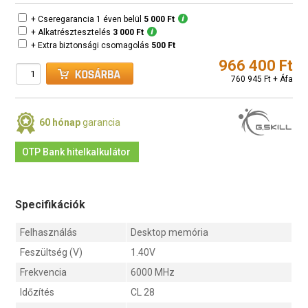
+ Cseregarancia 1 éven belül
5 000 Ft
+ Alkatrésztesztelés
3 000 Ft
+ Extra biztonsági csomagolás
500 Ft
966 400 Ft
760 945 Ft + Áfa
60 hónap
garancia
OTP Bank hitelkalkulátor
Specifikációk
Felhasználás
Desktop memória
Feszültség (V)
1.40V
Frekvencia
6000 MHz
Időzítés
CL 28