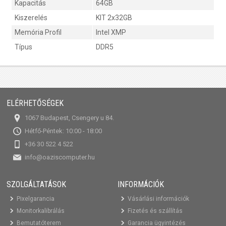
Kapacitás
64GB
Kiszerelés
KIT 2x32GB
Memória Profil
Intel XMP
Típus
DDR5
ELÉRHETŐSÉGEK
1067 Budapest, Csengery u 84.
Hétfő-Péntek: 10:00 - 18:00
+36 30 522 4 522
info@oaziscomputer.hu
SZOLGÁLTATÁSOK
INFORMÁCIÓK
Pixelgarancia
Vásárlási információk
Monitorkalibrálás
Fizetés és szállítás
Bemutatóterem
Garancia ügyintézés