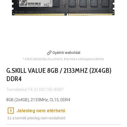
Gyártói weboldal
* A fent látható kép illusztráció. A termék a valóságban eltérhet.
G.SKILL VALUE 8GB / 2133MHZ (2X4GB)
DDR4
Termékkód: F4-2133C15D-8GNT
8GB (2x4GB), 2133MHz, CL15, DDR4
Jelenleg nem elérhető
Ez a termék jelenleg nem rendelhető