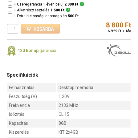
+ Cseregarancia 1 éven belül
2 000 Ft
+ Alkatrésztesztelés
1 500 Ft
+ Extra biztonsági csomagolás
500 Ft
8 800 Ft
6 929 Ft + Áfa
120 hónap
garancia
Specifikációk
Felhasználás
Desktop memória
Feszültség (V)
1.20V
Frekvencia
2133 MHz
Időzítés
CL 15
Kapacitás
8GB
Kiszerelés
KIT 2x4GB