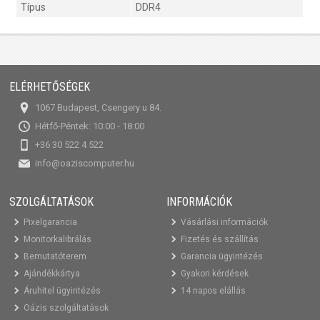
Típus
DDR4
ELÉRHETŐSÉGEK
1067 Budapest, Csengery u 84.
Hétfő-Péntek: 10:00 - 18:00
+36 30 522 4 522
info@oaziscomputer.hu
SZOLGÁLTATÁSOK
INFORMÁCIÓK
Pixelgarancia
Vásárlási információk
Monitorkalibrálás
Fizetés és szállítás
Bemutatóterem
Garancia ügyintézés
Ajándékkártya
Gyakori kérdések
Áruhitel ügyintézés
14 napos elállás
Oázis szolgáltatások