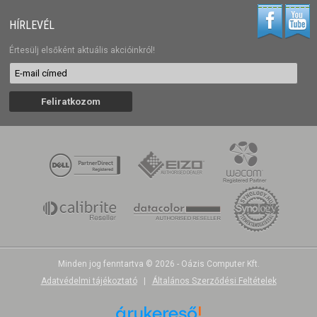
HÍRLEVÉL
Értesülj elsőként aktuális akcióinkról!
Minden jog fenntartva © 2026 - Oázis Computer Kft.
Adatvédelmi tájékoztató
|
Általános Szerződési Feltételek