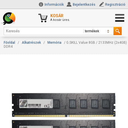
Információk
Bejelentkezés
Regisztráció
KOSÁR
A kosár üres.
Főoldal
/
Alkatrészek
/
Memória
/ G.SKILL Value 8GB / 2133MHz (2x4GB)
DDR4