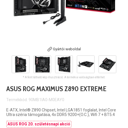
Gyártói weboldal
* A fent látható kép illusztráció. A termék a valóságban eltérhet.
ASUS ROG MAXIMUS Z890 EXTREME
Termékkód: 90MB1IA0-M0EAY0
E-ATX, Intel® Z890 Chipset, Intel LGA1851 foglalat, Intel Core
Ultra széria támogatása, 4x DDR5 9200+(O.C.), Wifi 7 + BT5.4
ASUS ROG 20. születésnapi akció