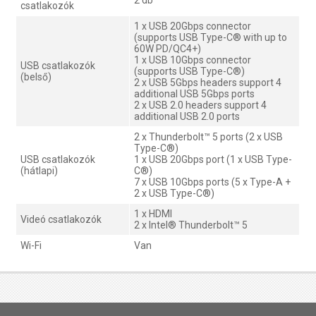
csatlakozók
1 x USB 20Gbps connector
(supports USB Type-C® with up to
60W PD/QC4+)
1 x USB 10Gbps connector
USB csatlakozók
(supports USB Type-C®)
(belső)
2 x USB 5Gbps headers support 4
additional USB 5Gbps ports
2 x USB 2.0 headers support 4
additional USB 2.0 ports
2 x Thunderbolt™ 5 ports (2 x USB
Type-C®)
USB csatlakozók
1 x USB 20Gbps port (1 x USB Type-
(hátlapi)
C®)
7 x USB 10Gbps ports (5 x Type-A +
2 x USB Type-C®)
1 x HDMI
Videó csatlakozók
2 x Intel® Thunderbolt™ 5
Wi-Fi
Van