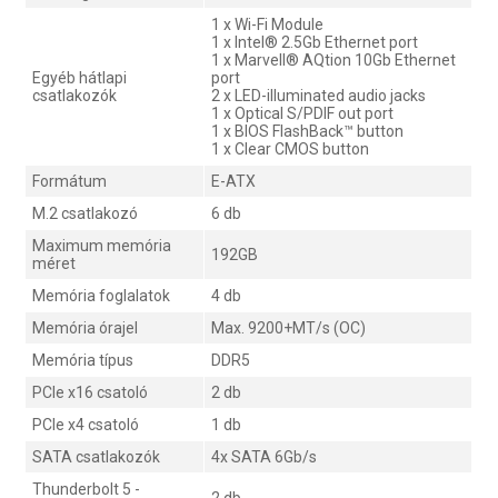
1 x Wi-Fi Module
1 x Intel® 2.5Gb Ethernet port
1 x Marvell® AQtion 10Gb Ethernet
Egyéb hátlapi
port
csatlakozók
2 x LED-illuminated audio jacks
1 x Optical S/PDIF out port
1 x BIOS FlashBack™ button
1 x Clear CMOS button
Formátum
E-ATX
M.2 csatlakozó
6 db
Maximum memória
192GB
méret
Memória foglalatok
4 db
Memória órajel
Max. 9200+MT/s (OC)
Memória típus
DDR5
PCIe x16 csatoló
2 db
PCIe x4 csatoló
1 db
SATA csatlakozók
4x SATA 6Gb/s
Thunderbolt 5 -
2 db