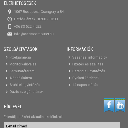
ELÉRHETŐSÉGEK
1067 Budapest, Csengery u 84.
Hétfő-Péntek: 10:00 - 18:00
+36 30 522 4 522
info@oaziscomputer.hu
SZOLGÁLTATÁSOK
INFORMÁCIÓK
Pixelgarancia
Vásárlási információk
Monitorkalibrálás
Fizetés és szállítás
Bemutatóterem
Garancia ügyintézés
Ajándékkártya
Gyakori kérdések
Áruhitel ügyintézés
14 napos elállás
Oázis szolgáltatások
HÍRLEVÉL
Értesülj elsőként aktuális akcióinkról!