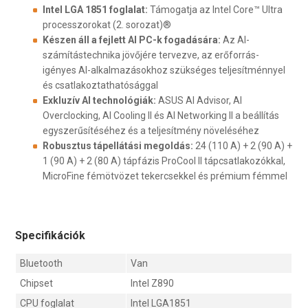
Intel LGA 1851 foglalat:
Támogatja az Intel Core™ Ultra
processzorokat (2. sorozat)®
Készen áll a fejlett AI PC-k fogadására:
Az AI-
számítástechnika jövőjére tervezve, az erőforrás-
igényes AI-alkalmazásokhoz szükséges teljesítménnyel
és csatlakoztathatósággal
Exkluzív AI technológiák:
ASUS AI Advisor, AI
Overclocking, AI Cooling II és AI Networking II a beállítás
egyszerűsítéséhez és a teljesítmény növeléséhez
Robusztus tápellátási megoldás:
24 (110 A) + 2 (90 A) +
1 (90 A) + 2 (80 A) tápfázis ProCool II tápcsatlakozókkal,
MicroFine fémötvözet tekercsekkel és prémium fémmel
Specifikációk
Bluetooth
Van
Chipset
Intel Z890
CPU foglalat
Intel LGA1851