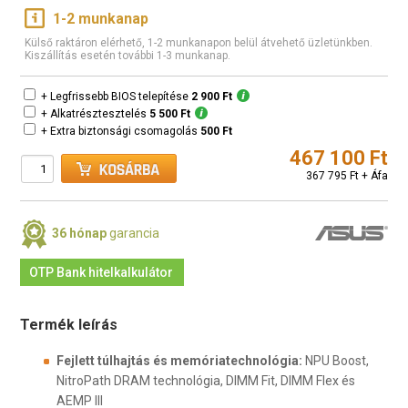
1-2 munkanap
Külső raktáron elérhető, 1-2 munkanapon belül átvehető üzletünkben.
Kiszállítás esetén további 1-3 munkanap.
+ Legfrissebb BIOS telepítése
2 900 Ft
+ Alkatrésztesztelés
5 500 Ft
+ Extra biztonsági csomagolás
500 Ft
467 100 Ft
367 795 Ft + Áfa
36 hónap
garancia
OTP Bank hitelkalkulátor
Termék leírás
Fejlett túlhajtás és memóriatechnológia:
NPU Boost,
NitroPath DRAM technológia, DIMM Fit, DIMM Flex és
AEMP III