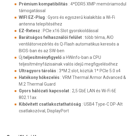
Prémium kompatibilitás
: 4*DDR5 XMP memóriamodul
támogatással
WIFI EZ-Plug
: Gyors és egyszerű kialakítás a Wi-Fi
antenna telepítéséhez
EZ-Retesz
: PCIe x16 Slot gyorskioldással
Barátságos felhasználói felület
: több téma, AIO
ventilátorvezérlés és Q-Flash automatikus keresés a
BIOS-ban és az SW-ben
Új
teljesítményfigyelő
a HWinfo-ban a CPU
teljesítményfázisainak valós idejű megfigyeléséhez
Ultragyors tárolás
: 3*M.2 slot, köztük 1* PCIe 5.0 x4
Hatékony hőkezelés
: VRM Thermal Armor Advanced &
M.2 Thermal Guard
Gyors hálózati kapcsolat
: 2,5 GbE LAN és Wi-Fi 6E
802.11ax
Kibővített csatlakoztathatóság
: USB4 Type-C DP-Alt
csatlakozóval, DisplayPort