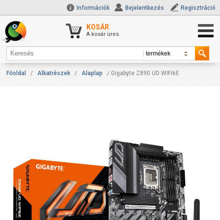
Információk
Bejelentkezés
Regisztráció
KOSÁR
A kosár üres.
Főoldal
/
Alkatrészek
/
Alaplap
/ Gigabyte Z890 UD WIFI6E