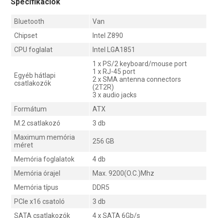
Specifikációk
Bluetooth
Van
Chipset
Intel Z890
CPU foglalat
Intel LGA1851
1 x PS/2 keyboard/mouse port
1 x RJ-45 port
Egyéb hátlapi
2 x SMA antenna connectors
csatlakozók
(2T2R)
3 x audio jacks
Formátum
ATX
M.2 csatlakozó
3 db
Maximum memória
256 GB
méret
Memória foglalatok
4 db
Memória órajel
Max. 9200(O.C.)Mhz
Memória típus
DDR5
PCIe x16 csatoló
3 db
SATA csatlakozók
4 x SATA 6Gb/s