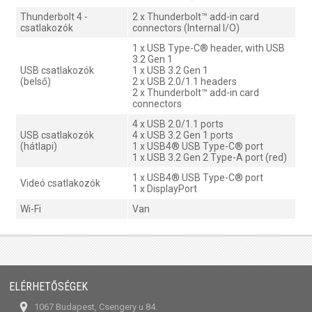
Thunderbolt 4 -
2 x Thunderbolt™ add-in card
csatlakozók
connectors (Internal I/O)
1 x USB Type-C® header, with USB
3.2 Gen 1
USB csatlakozók
1 x USB 3.2 Gen 1
(belső)
2 x USB 2.0/1.1 headers
2 x Thunderbolt™ add-in card
connectors
4 x USB 2.0/1.1 ports
USB csatlakozók
4 x USB 3.2 Gen 1 ports
(hátlapi)
1 x USB4® USB Type-C® port
1 x USB 3.2 Gen 2 Type-A port (red)
1 x USB4® USB Type-C® port
Videó csatlakozók
1 x DisplayPort
Wi-Fi
Van
ELÉRHETŐSÉGEK
1067 Budapest, Csengery u 84.