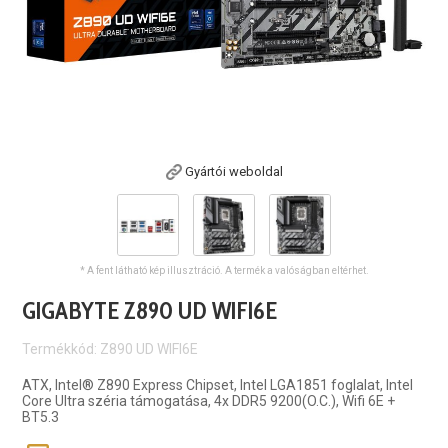
Gyártói weboldal
* A fent látható kép illusztráció. A termék a valóságban eltérhet.
GIGABYTE Z890 UD WIFI6E
Termékkód: Z890 UD WIFI6E
ATX, Intel® Z890 Express Chipset, Intel LGA1851 foglalat, Intel
Core Ultra széria támogatása, 4x DDR5 9200(O.C.), Wifi 6E +
BT5.3