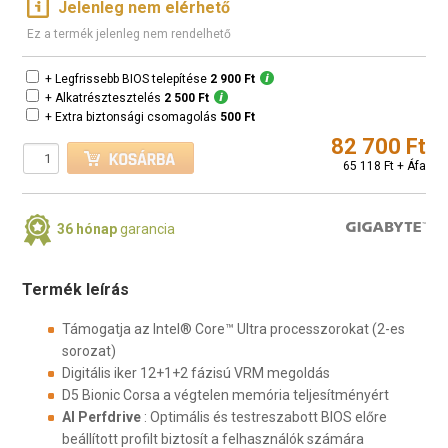
Jelenleg nem elérhető
Ez a termék jelenleg nem rendelhető
+ Legfrissebb BIOS telepítése
2 900 Ft
+ Alkatrésztesztelés
2 500 Ft
+ Extra biztonsági csomagolás
500 Ft
82 700 Ft
65 118 Ft + Áfa
36 hónap
garancia
Termék leírás
Támogatja az Intel® Core™ Ultra processzorokat (2-es
sorozat)
Digitális iker 12+1+2 fázisú VRM megoldás
D5 Bionic Corsa a végtelen memória teljesítményért
AI Perfdrive
: Optimális és testreszabott BIOS előre
beállított profilt biztosít a felhasználók számára