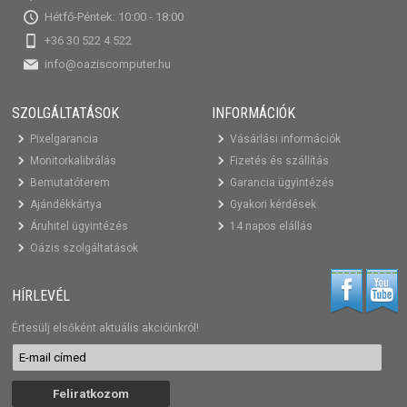
Hétfő-Péntek: 10:00 - 18:00
+36 30 522 4 522
info@oaziscomputer.hu
SZOLGÁLTATÁSOK
INFORMÁCIÓK
Pixelgarancia
Vásárlási információk
Monitorkalibrálás
Fizetés és szállítás
Bemutatóterem
Garancia ügyintézés
Ajándékkártya
Gyakori kérdések
Áruhitel ügyintézés
14 napos elállás
Oázis szolgáltatások
HÍRLEVÉL
Értesülj elsőként aktuális akcióinkról!