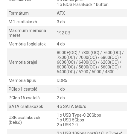
1 x BIOS FlashBack™ button
Formátum
ATX
M.2 csatlakozó
3 db
Maximum memória
192 GB
méret
Memória foglalatok
4 db
8000+(OC) / 7800(OC) / 7600(OC) /
7200(OC) / 7000(OC) / 6800(OC) /
Memória órajel
6600(OC) / 6400(OC) / 6200(OC) /
6000(OC) / 5800(OC) / 5600(OC) /
5400(OC) / 5200 / 5000 / 4800
Memória típus
DDR5
PCIe x1 csatoló
1 db
PCIe x16 csatoló
2 db
SATA csatlakozók
4 x SATA 6Gb/s
1 x USB Type-C 20Gbps
USB csatlakozók
1 x USB 5Gbps
(belső)
2 x USB 2.0
2 x USB 10Gbps port(s) (1 x Type-A