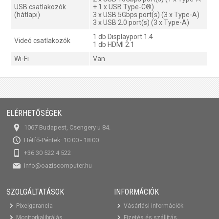
USB csatlakozók
+ 1 x USB Type-C®)
(hátlapi)
3 x USB 5Gbps port(s) (3 x Type-A)
3 x USB 2.0 port(s) (3 x Type-A)
1 db Displayport 1.4
Videó csatlakozók
1 db HDMI 2.1
Wi-Fi
Van
ELÉRHETŐSÉGEK
1067 Budapest, Csengery u 84.
Hétfő-Péntek: 10:00 - 18:00
+36 30 522 4 522
info@oaziscomputer.hu
SZOLGÁLTATÁSOK
INFORMÁCIÓK
Pixelgarancia
Vásárlási információk
Monitorkalibrálás
Fizetés és szállítás