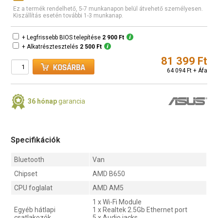
Ez a termék rendelhető, 5-7 munkanapon belül átvehető személyesen.
Kiszállítás esetén további 1-3 munkanap.
+ Legfrissebb BIOS telepítése
2 900 Ft
+ Alkatrésztesztelés
2 500 Ft
81 399 Ft
64 094 Ft + Áfa
36 hónap
garancia
Specifikációk
Bluetooth
Van
Chipset
AMD B650
CPU foglalat
AMD AM5
1 x Wi-Fi Module
Egyéb hátlapi
1 x Realtek 2.5Gb Ethernet port
csatlakozók
5 x Audio jacks