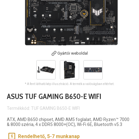
Gyártói weboldal
* A fent látható kép illusztráció. A termék a valóságban eltérhet.
ASUS TUF GAMING B650-E WIFI
Termékkód: TUF GAMING B650-E WIFI
ATX, AMD B650 chipset, AMD AM5 foglalat, AMD Ryzen™ 7000
& 8000 széria, 4 x DDR5 8000+(OC), Wi-Fi 6E, Bluetooth v5.3
Rendelhető, 5-7 munkanap