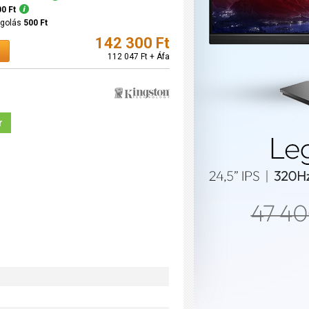
00 Ft
agolás
500 Ft
142 300 Ft
112 047 Ft + Áfa
r