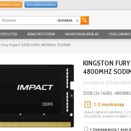
elérhetőségek
Visszahívás kérése
ORTESZTEK
BEMUTATÓTEREM
MONITORKALIBRÁLÁS
PIXELGARANC
n Fury Impact 32GB DDR5 4800MHz SODIMM
KINGSTON FURY 
4800MHZ SODI
Termékkód: KF548S38IBK
32GB (2x 16GB) , 4800MH
1-2 munkanap
Külső raktáron elérhető, 1-
Kiszállítás esetén további 1
+ Cseregarancia 1 éven b