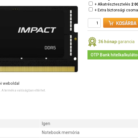
+ Alkatrésztesztelés
2 0
+ Extra biztonsági csom
36 hónap
garancia
OTP Bank hitelkalkuláto
ói weboldal
ó. A termék a valóságban eltérhet.
Igen
Notebook memória