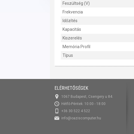
Feszültség (V)
Frekvencia
Időzítés
Kapacitás
Kiszerelés
Memória Profil
Típus
ELÉRHETŐSÉGEK
1067 Budapest, Csengery u 84.
Hétfő-Péntek: 10:00 - 18:00
+36 30 522 4 522
info@oaziscomputer.hu