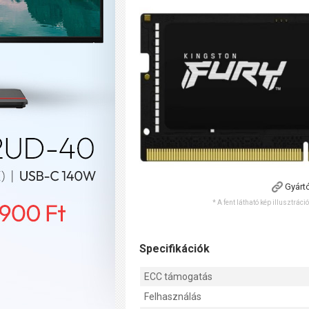
Gyárt
* A fent látható kép illusztráci
Specifikációk
ECC támogatás
Felhasználás