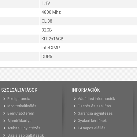
1.1V
4800 Mhz
CL 38
32GB
KIT 2x16GB
Intel XMP
DDR5
SZOLGÁLTATÁSOK
INFORMÁCIÓK
Pixelgarancia
Vásárlási információk
Monitorkalibrálás
Fizetés és szállítás
Bemutatóterem
Garancia ügyintézés
Ajándékkártya
Gyakori kérdések
Áruhitel ügyintézés
14 napos elállás
Oázis szolgáltatások