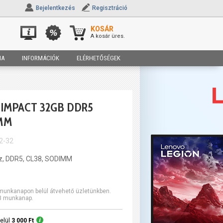
Bejelentkezés
Regisztráció
KOSÁR
A kosár üres.
IA
INFORMÁCIÓK
ELÉRHETŐSÉGEK
IMPACT 32GB DDR5
MM
2-32
z, DDR5, CL38, SODIMM
2 munkanapon belül átvehető üzletünkben.
-3 munkanap.
elül
3 000 Ft