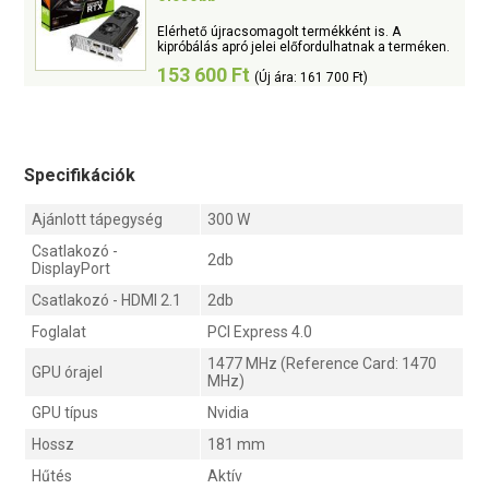
Elérhető újracsomagolt termékként is. A
kipróbálás apró jelei előfordulhatnak a terméken.
153 600 Ft
(Új ára: 161 700 Ft)
Specifikációk
Ajánlott tápegység
300 W
Csatlakozó -
2db
DisplayPort
Csatlakozó - HDMI 2.1
2db
Foglalat
PCI Express 4.0
1477 MHz (Reference Card: 1470
GPU órajel
MHz)
GPU típus
Nvidia
Hossz
181 mm
Hűtés
Aktív