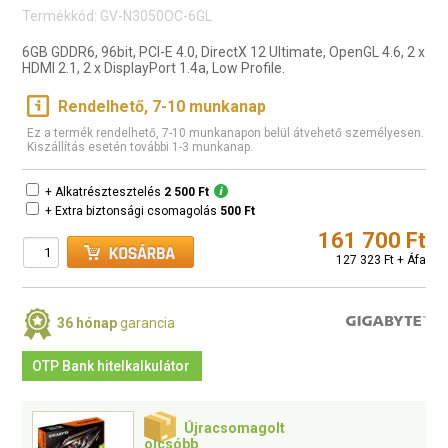
Termékkód: GV-N3050OC-6GL
6GB GDDR6, 96bit, PCI-E 4.0, DirectX 12 Ultimate, OpenGL 4.6, 2 x
HDMI 2.1, 2 x DisplayPort 1.4a, Low Profile.
Rendelhető, 7-10 munkanap
Ez a termék rendelhető, 7-10 munkanapon belül átvehető személyesen.
Kiszállítás esetén további 1-3 munkanap.
+ Alkatrésztesztelés
2 500 Ft
+ Extra biztonsági csomagolás
500 Ft
161 700 Ft
127 323 Ft + Áfa
36 hónap
garancia
OTP Bank hitelkalkulátor
Újracsomagolt
olcsóbb