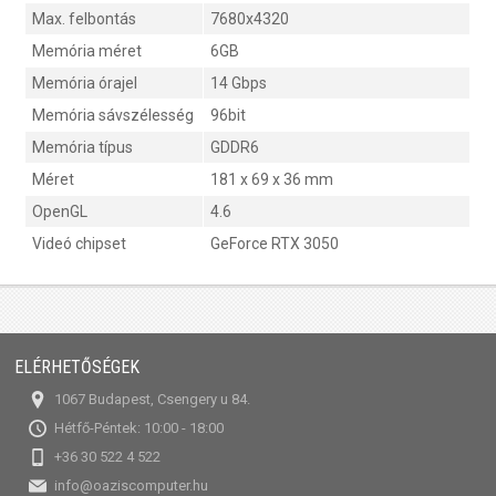
Max. felbontás
7680x4320
Memória méret
6GB
Memória órajel
14 Gbps
Memória sávszélesség
96bit
Memória típus
GDDR6
Méret
181 x 69 x 36 mm
OpenGL
4.6
Videó chipset
GeForce RTX 3050
ELÉRHETŐSÉGEK
1067 Budapest, Csengery u 84.
Hétfő-Péntek: 10:00 - 18:00
+36 30 522 4 522
info@oaziscomputer.hu