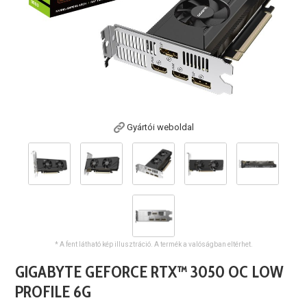
Gyártói weboldal
* A fent látható kép illusztráció. A termék a valóságban eltérhet.
GIGABYTE GEFORCE RTX™ 3050 OC LOW
PROFILE 6G