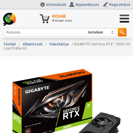
Információk
Bejelentkezés
Regisztráció
KOSÁR
A kosár üres.
Főoldal
/
Alkatrészek
/
Videókártya
/ GIGABYTE GeForce RTX™ 3050 OC
Low Profile 6G