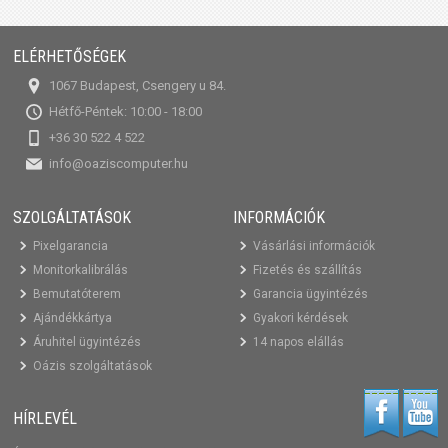
ELÉRHETŐSÉGEK
1067 Budapest, Csengery u 84.
Hétfő-Péntek: 10:00 - 18:00
+36 30 522 4 522
info@oaziscomputer.hu
SZOLGÁLTATÁSOK
INFORMÁCIÓK
Pixelgarancia
Vásárlási információk
Monitorkalibrálás
Fizetés és szállítás
Bemutatóterem
Garancia ügyintézés
Ajándékkártya
Gyakori kérdések
Áruhitel ügyintézés
14 napos elállás
Oázis szolgáltatások
HÍRLEVÉL