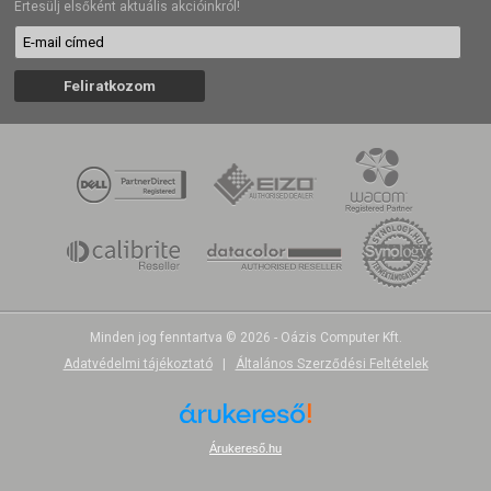
Értesülj elsőként aktuális akcióinkról!
Minden jog fenntartva © 2026 - Oázis Computer Kft.
Adatvédelmi tájékoztató
|
Általános Szerződési Feltételek
Árukereső.hu