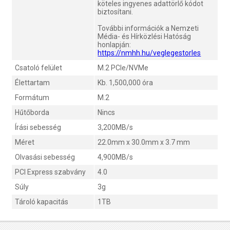
köteles ingyenes adattörlő kódot
biztosítani.
További információk a Nemzeti
Média- és Hírközlési Hatóság
honlapján:
https://nmhh.hu/veglegestorles
Csatoló felület
M.2 PCIe/NVMe
Élettartam
Kb. 1,500,000 óra
Formátum
M.2
Hűtőborda
Nincs
Írási sebesség
3,200MB/s
Méret
22.0mm x 30.0mm x 3.7 mm
Olvasási sebesség
4,900MB/s
PCI Express szabvány
4.0
Súly
3g
Tároló kapacitás
1TB