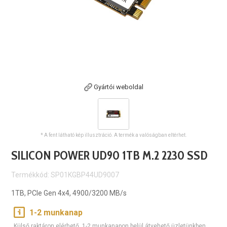
Gyártói weboldal
* A fent látható kép illusztráció. A termék a valóságban eltérhet.
SILICON POWER UD90 1TB M.2 2230 SSD
Termékkód: SP01KGBP44UD9007
1TB, PCIe Gen 4x4, 4900/3200 MB/s
1-2 munkanap
Külső raktáron elérhető, 1-2 munkanapon belül átvehető üzletünkben.