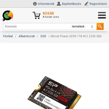
Információk
Bejelentkezés
Regisztráció
KOSÁR
A kosár üres.
Főoldal
/
Alkatrészek
/
SSD
/ Silicon Power UD90 1TB M.2 2230 SSD