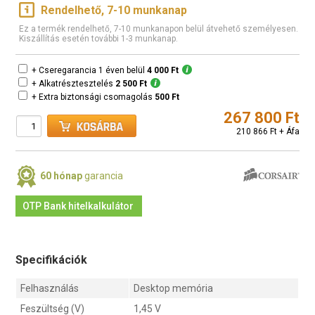
Rendelhető, 7-10 munkanap
Ez a termék rendelhető, 7-10 munkanapon belül átvehető személyesen.
Kiszállítás esetén további 1-3 munkanap.
+ Cseregarancia 1 éven belül
4 000 Ft
+ Alkatrésztesztelés
2 500 Ft
+ Extra biztonsági csomagolás
500 Ft
267 800 Ft
210 866 Ft + Áfa
60 hónap
garancia
OTP Bank hitelkalkulátor
Specifikációk
Felhasználás
Desktop memória
Feszültség (V)
1,45 V