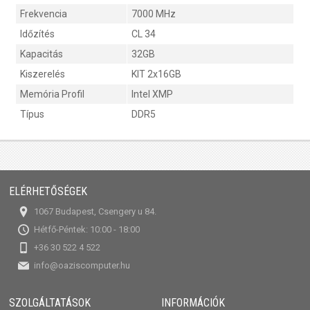
Frekvencia
7000 MHz
Időzítés
CL 34
Kapacitás
32GB
Kiszerelés
KIT 2x16GB
Memória Profil
Intel XMP
Típus
DDR5
ELÉRHETŐSÉGEK
1067 Budapest, Csengery u 84.
Hétfő-Péntek: 10:00 - 18:00
+36 30 522 4 522
info@oaziscomputer.hu
SZOLGÁLTATÁSOK
INFORMÁCIÓK