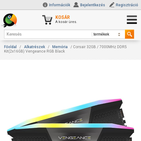
Információk
Bejelentkezés
Regisztráció
KOSÁR
A kosár üres.
Főoldal
/
Alkatrészek
/
Memória
/ Corsair 32GB / 7000MHz DDR5
Kit(2x16GB) Vengeance RGB Black