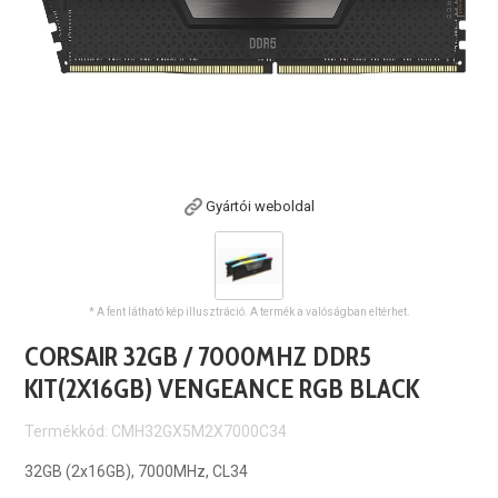
Gyártói weboldal
* A fent látható kép illusztráció. A termék a valóságban eltérhet.
CORSAIR 32GB / 7000MHZ DDR5
KIT(2X16GB) VENGEANCE RGB BLACK
Termékkód: CMH32GX5M2X7000C34
32GB (2x16GB), 7000MHz, CL34