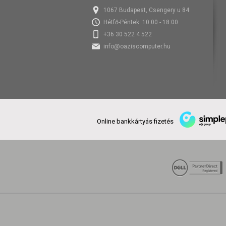
1067 Budapest, Csengery u 84.
Hétfő-Péntek: 10:00 - 18:00
+36 30 522 4 522
info@oaziscomputer.hu
Online bankkártyás fizetés