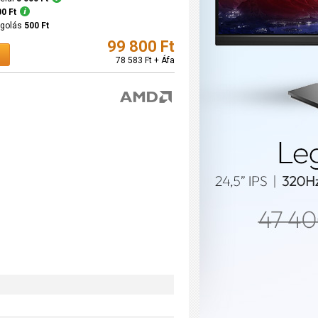
00 Ft
agolás
500 Ft
99 800 Ft
78 583 Ft + Áfa