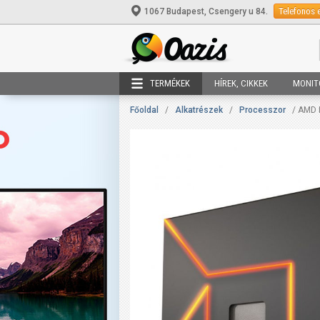
Telefonos 
1067 Budapest, Csengery u 84.
TERMÉKEK
HÍREK, CIKKEK
MONIT
Főoldal
/
Alkatrészek
/
Processzor
/ AMD 