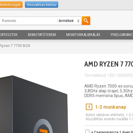
elérhetőségek
Visszahívás kérése
ORTESZTEK
BEMUTATÓTEREM
MONITORKALIBRÁLÁS
PIXELGARANC
Ryzen 7 7700 BOX
AMD RYZEN 7 77
Termékkód: 100-100000
AMD Ryzen 7000-es soroza
3,8GHz alap órajel, 5,3Gh
DDR5 memória típus, AMD 
1-2 munkanap
Külső raktáron elérhető, 1-
Kiszállítás esetén további 1
+ Cseregarancia 1 éven b