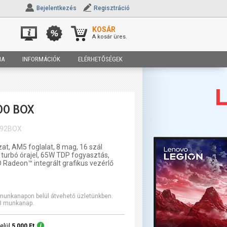
Bejelentkezés
Regisztráció
KOSÁR
A kosár üres.
IA
INFORMÁCIÓK
ELÉRHETŐSÉGEK
00 BOX
592BOX
t, AM5 foglalat, 8 mag, 16 szál
z turbó órajel, 65W TDP fogyasztás,
Radeon™ integrált grafikus vezérlő
2 munkanapon belül átvehető üzletünkben.
-3 munkanap.
elül
5 000 Ft