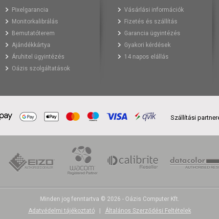
Pixelgarancia
Vásárlási információk
Monitorkalibrálás
Fizetés és szállítás
Bemutatóterem
Garancia ügyintézés
Ajándékkártya
Gyakori kérdések
Áruhitel ügyintézés
14 napos elállás
Oázis szolgáltatások
Szállítási partne
Minden jog fenntartva © 2026 - Oázis Computer Kft.
Adatvédelmi tájékoztató
|
Általános Szerződési Feltételek