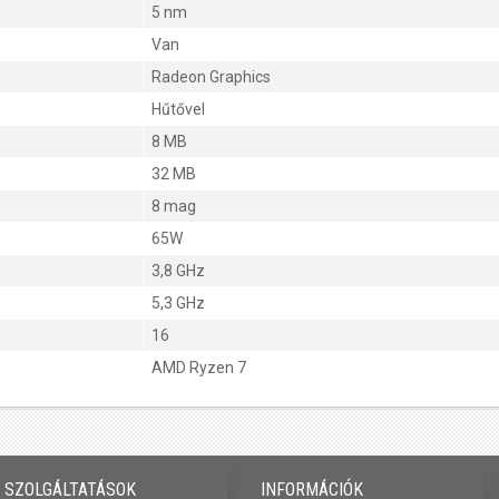
5 nm
Van
Radeon Graphics
Hűtővel
8 MB
32 MB
8 mag
65W
3,8 GHz
5,3 GHz
16
AMD Ryzen 7
SZOLGÁLTATÁSOK
INFORMÁCIÓK