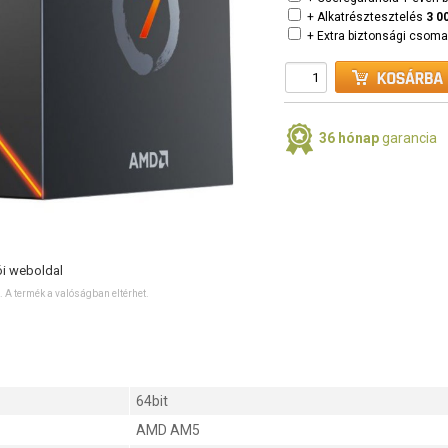
+ Alkatrésztesztelés
3 0
+ Extra biztonsági csom
36 hónap
garancia
ói weboldal
ó. A termék a valóságban eltérhet.
64bit
AMD AM5