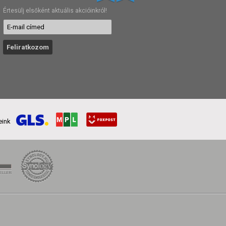
Értesülj elsőként aktuális akcióinkról!
reink