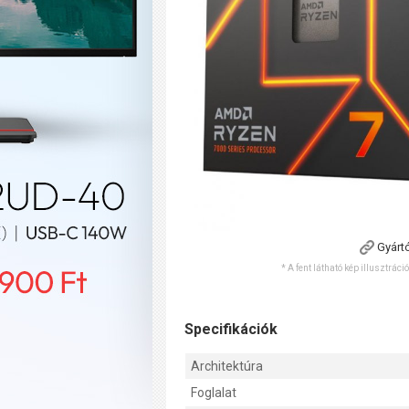
Gyárt
* A fent látható kép illusztráci
Specifikációk
Architektúra
Foglalat