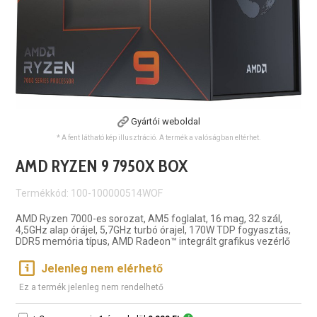
Gyártói weboldal
* A fent látható kép illusztráció. A termék a valóságban eltérhet.
AMD RYZEN 9 7950X BOX
Termékkód: 100-100000514WOF
AMD Ryzen 7000-es sorozat, AM5 foglalat, 16 mag, 32 szál,
4,5GHz alap órájel, 5,7GHz turbó órajel, 170W TDP fogyasztás,
DDR5 memória típus, AMD Radeon™ integrált grafikus vezérlő
Jelenleg nem elérhető
Ez a termék jelenleg nem rendelhető