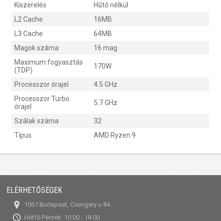
Kiszerelés
Hűtő nélkül
L2 Cache
16MB
L3 Cache
64MB
Magok száma
16 mag
Maximum fogyasztás
170W
(TDP)
Processzor órajel
4.5 GHz
Processzor Turbo
5.7 GHz
órajel
Szálak száma
32
Típus
AMD Ryzen 9
ELÉRHETŐSÉGEK
1067 Budapest, Csengery u 84.
Hétfő-Péntek: 10:00 - 18:00