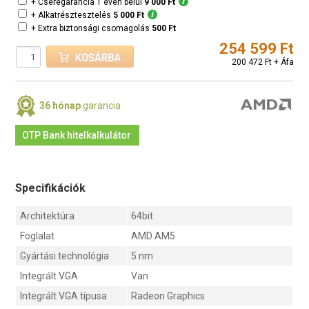
+ Cseregarancia 1 éven belül
9 000 Ft
+ Alkatrésztesztelés
5 000 Ft
+ Extra biztonsági csomagolás
500 Ft
254 599 Ft
200 472 Ft + Áfa
36 hónap
garancia
OTP Bank hitelkalkulátor
Specifikációk
Architektúra
64bit
Foglalat
AMD AM5
Gyártási technológia
5 nm
Integrált VGA
Van
Integrált VGA típusa
Radeon Graphics