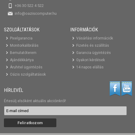
+36 30 522 4 522
info@oaziscomputer.hu
SZOLGÁLTATÁSOK
INFORMÁCIÓK
Pixelgarancia
Vásárlási információk
Monitorkalibrálás
Fizetés és szállítás
Bemutatóterem
Garancia ügyintézés
Ajándékkártya
Gyakori kérdések
Áruhitel ügyintézés
14 napos elállás
Oázis szolgáltatások
HÍRLEVÉL
Értesülj elsőként aktuális akcióinkról!