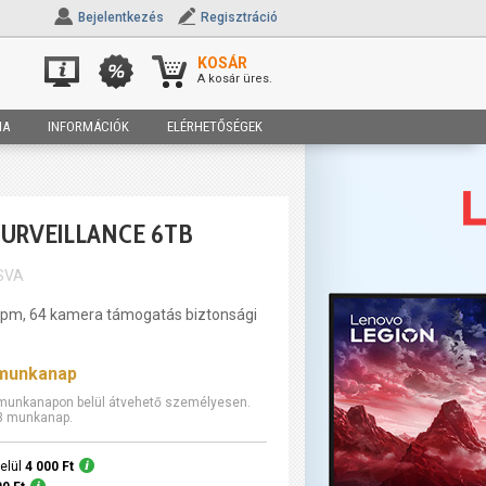
Bejelentkezés
Regisztráció
KOSÁR
A kosár üres.
IA
INFORMÁCIÓK
ELÉRHETŐSÉGEK
SURVEILLANCE 6TB
SVA
rpm, 64 kamera támogatás biztonsági
 munkanap
3 munkanapon belül átvehető személyesen.
-3 munkanap.
elül
4 000 Ft