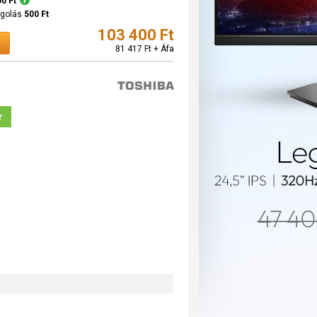
00 Ft
agolás
500 Ft
103 400 Ft
81 417 Ft + Áfa
r