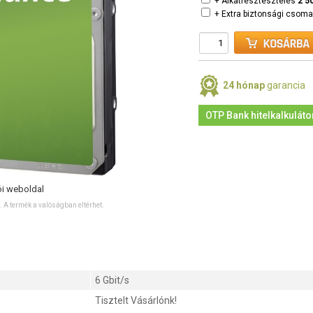
+ Alkatrésztesztelés
2 5
+ Extra biztonsági csom
24 hónap
garancia
OTP Bank hitelkalkuláto
ói weboldal
ó. A termék a valóságban eltérhet.
6 Gbit/s
Tisztelt Vásárlónk!