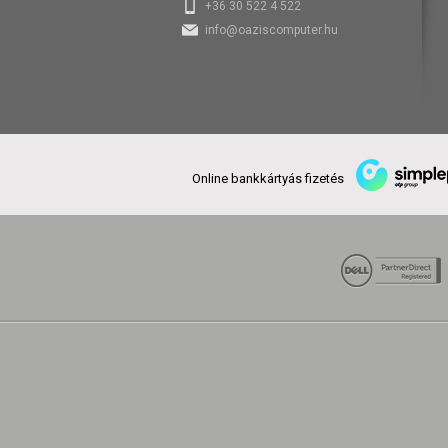
+36 30 522 4 522
info@oaziscomputer.hu
Online bankkártyás fizetés