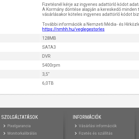
Fizetésnél kérje az ingyenes adattörlő kódot ada
A Kormány döntése alapján a kereskedő minden 
vásárlásakor köteles ingyenes adattörlő kódot biz
További információk a Nemzeti Média- és Hírközl
https://nmhh.hu/veglegestorles
128MB
SATA3
DVR
5400rpm
3,5"
6,0TB
SZOLGÁLTATÁSOK
INFORMÁCIÓK
Pixelgarancia
Vásárlási információk
Monitorkalibrálás
Fizetés és szállítás