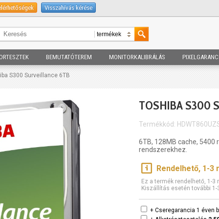
elérhetőségek
Visszahívás kérése
ORTESZTEK
BEMUTATÓTEREM
MONITORKALIBRÁLÁS
PIXELGARANC
iba S300 Surveillance 6TB
TOSHIBA S300 
Termékkód: HDWT860UZ
6TB, 128MB cache, 5400 
rendszerekhez.
Rendelhető, 1-3
Ez a termék rendelhető, 1-
Kiszállítás esetén további 1
+ Cseregarancia 1 éven b