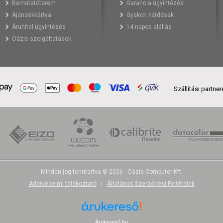
Bemutatóterem
Garancia ügyintézés
Ajándékkártya
Gyakori kérdések
Áruhitel ügyintézés
14 napos elállás
Oázis szolgáltatások
Szállítási partne
Minden jog fenntartva © 2026 - Oázis Computer Kft.
Adatvédelmi tájékoztató
|
Általános Szerződési Feltételek
Árukereső.hu