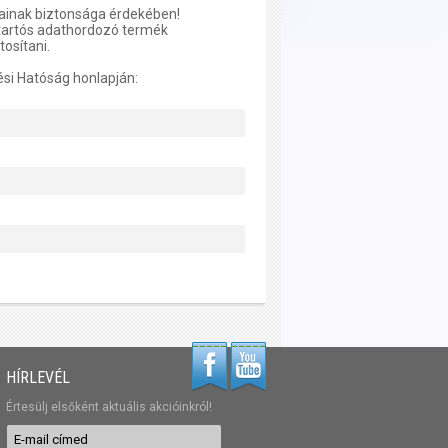
tainak biztonsága érdekében!
tartós adathordozó termék
tosítani.
ési Hatóság honlapján:
HÍRLEVÉL
Értesülj elsőként aktuális akcióinkról!