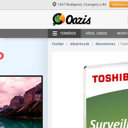
Telefonos 
1067 Budapest, Csengery u 84.
TERMÉKEK
HÍREK, CIKKEK
MONIT
Főoldal
/
Alkatrészek
/
Merevlemez
/ Tosh