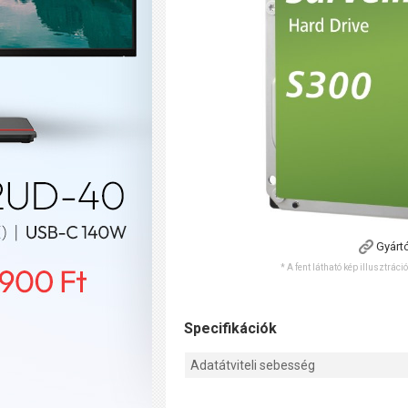
Gyárt
* A fent látható kép illusztráci
Specifikációk
Adatátviteli sebesség