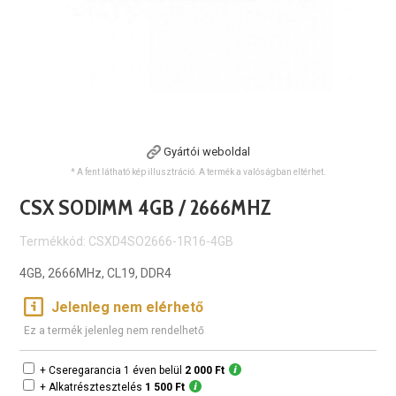
Gyártói weboldal
* A fent látható kép illusztráció. A termék a valóságban eltérhet.
CSX SODIMM 4GB / 2666MHZ
Termékkód: CSXD4SO2666-1R16-4GB
4GB, 2666MHz, CL19, DDR4
Jelenleg nem elérhető
Ez a termék jelenleg nem rendelhető
+ Cseregarancia 1 éven belül
2 000 Ft
+ Alkatrésztesztelés
1 500 Ft