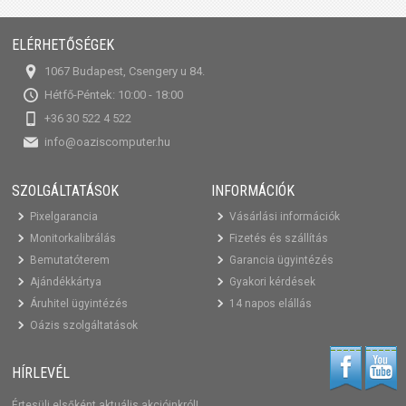
ELÉRHETŐSÉGEK
1067 Budapest, Csengery u 84.
Hétfő-Péntek: 10:00 - 18:00
+36 30 522 4 522
info@oaziscomputer.hu
SZOLGÁLTATÁSOK
INFORMÁCIÓK
Pixelgarancia
Vásárlási információk
Monitorkalibrálás
Fizetés és szállítás
Bemutatóterem
Garancia ügyintézés
Ajándékkártya
Gyakori kérdések
Áruhitel ügyintézés
14 napos elállás
Oázis szolgáltatások
HÍRLEVÉL
Értesülj elsőként aktuális akcióinkról!