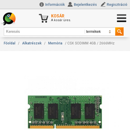
Információk
Bejelentkezés
Regisztráció
KOSÁR
A kosár üres.
Főoldal
/
Alkatrészek
/
Memória
/ CSX SODIMM 4GB / 2666MHz