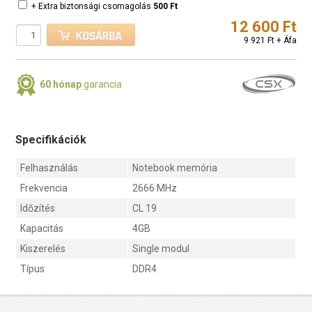
+ Extra biztonsági csomagolás
500 Ft
12 600 Ft
9 921 Ft + Áfa
60 hónap
garancia
Specifikációk
Felhasználás
Notebook memória
Frekvencia
2666 MHz
Időzítés
CL 19
Kapacitás
4GB
Kiszerelés
Single modul
Típus
DDR4