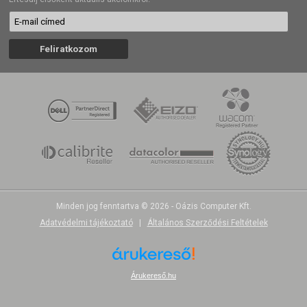
Minden jog fenntartva © 2026 - Oázis Computer Kft.
Adatvédelmi tájékoztató
|
Általános Szerződési Feltételek
Árukereső.hu