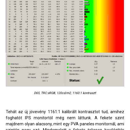
D65, TRC:sRGB, 120cd/m2, 1160:1 kontraszt!
Tehát az új jövevény 1161:1 kalibrált kontrasztot tud, amihez
foghatót IPS monitortól még nem láttunk. A fekete szint
majdnem olyan alacsony, mint egy PVA paneles monitornál, ami