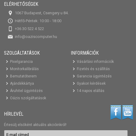
ELÉRHETŐSÉGEK
1067 Budapest, Csengery u 84.
Hétfő-Péntek: 10:00 - 18:00
+36 30 522 4 522
info@oaziscomputer.hu
SZOLGÁLTATÁSOK
INFORMÁCIÓK
Pixelgarancia
Vásárlási információk
Monitorkalibrálás
Fizetés és szállítás
Bemutatóterem
Garancia ügyintézés
Ajándékkártya
Gyakori kérdések
Áruhitel ügyintézés
14 napos elállás
Oázis szolgáltatások
HÍRLEVÉL
Értesülj elsőként aktuális akcióinkról!