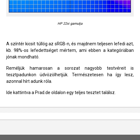
HP 22xi gamutja
A színtér kicsit túllóg az sRGB-n, és majdnem teljesen lefedi azt,
kb. 98%-os lefedettséget mértem, ami ebben a kategóriában
jónak mondható.
Reméljük hamarosan a sorozat nagyobb testvéreit is
tesztpadunkon üdvözölhetjük. Természetesen ha így lesz,
azonnal hírt adunk róla.
Ide kattintva a Prad.de oldalon egy teljes tesztet találsz.