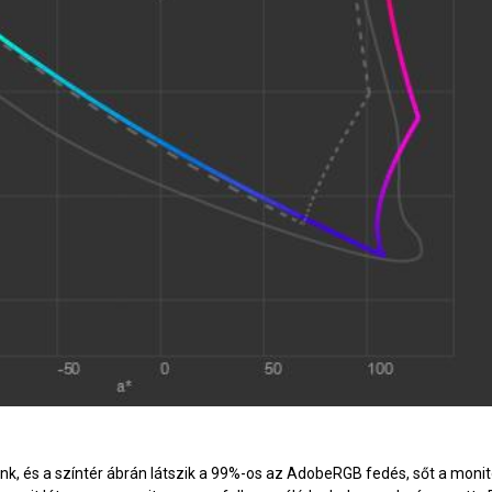
k, és a színtér ábrán látszik a 99%-os az AdobeRGB fedés, sőt a monit