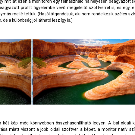
gy mit lát ezen a monitoron egy felhasználó ha helyesen beágyazott sR
ágyazott profilt figyelembe vevő megjeleítő szoftverrel is, és egy, e
ymás mellé tettük. (Ha jól átgondoljuk, aki nem rendelkezik széles szí
 de a különbség jól látható lesz így is.)
 két kép még könnyebben összehasonlítható legyen. A bal oldali k
ása miatt viszont a jobb oldali szoftver, a képet, a monitor natív sz