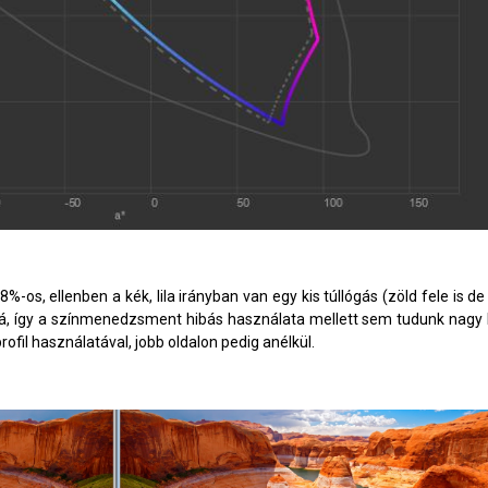
-os, ellenben a kék, lila irányban van egy kis túllógás (zöld fele is de
, így a színmenedzsment hibás használata mellett sem tudunk nagy hib
ofil használatával, jobb oldalon pedig anélkül.