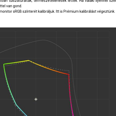
tóan túlszaturáltak, természetellenesek lettek. Ha valaki ilyennel sz
tel van gond.
monitor sRGB színterét kalibráljuk. Itt is Prémium kalibrálást végeztünk.