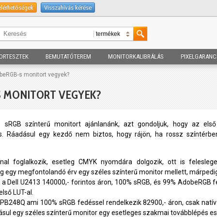
elérhetőségek
Visszahívás kérése
ORTESZTEK
BEMUTATÓTEREM
MONITORKALIBRÁLÁS
PIXELGARANC
beRGB-s monitort vegyek?
S MONITORT VEGYEK?
sRGB színterű monitort ajánlanánk, azt gondoljuk, hogy az els
s. Ráadásul egy kezdő nem biztos, hogy rájön, ha rossz színtérbe
al foglalkozik, esetleg CMYK nyomdára dolgozik, ott is feleslege
 egy megfontolandó érv egy széles színterű monitor mellett, márpedig 
r, a Dell U2413 140000,- forintos áron, 100% sRGB, és 99% AdobeRGB fe
első LUT-al.
B248Q ami 100% sRGB fedéssel rendelkezik 82900,- áron, csak natív 6 
sul egy széles színterű monitor egy esetleges szakmai továbblépés eset