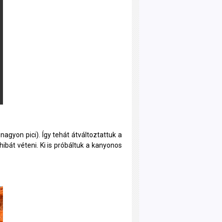
 nagyon pici). Így tehát átváltoztattuk a
át véteni. Ki is próbáltuk a kanyonos