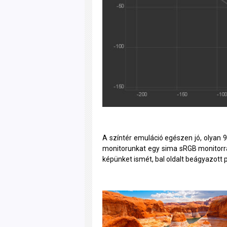
A színtér emuláció egészen jó, olyan 98%
monitorunkat egy sima sRGB monitorrá
képünket ismét, bal oldalt beágyazott pr