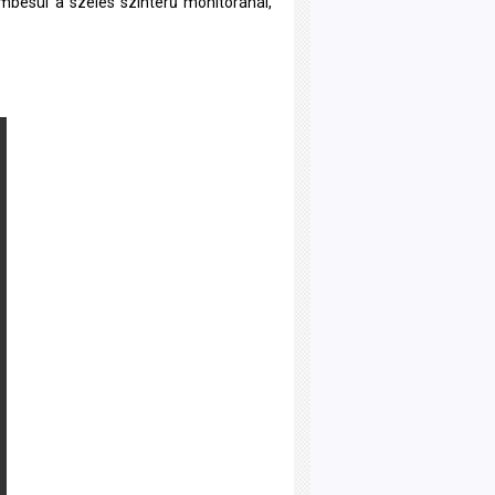
embesül a széles színterű monitoránál,