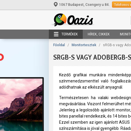
Telefonos 
1067 Budapest, Csengery u 84.
TERMÉKEK
HÍREK, CIKKEK
MONIT
Főoldal
/
Monitortesztek
/
sRGB-s vagy Ado
SRGB-S VAGY ADOBERGB-
Kezdő grafikai munkára mindenképp 
színmenedzsmenttel való foglalkozá
adódhatnak az elkészült anyagnál.
Természetesen ha valaki webdesignn
megvásárlása. Viszont felmerülhet még
Jelenleg a legolcsóbb ajánlott monito
bites panellal rendelkezik, és 14 bites b
Ezzel szemben az igen ajánlott ASUS P
színszámítása is jóval gyengébb. Ráadá