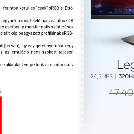
orintba kerül, és "csak" sRGB-s. Ettől
it tegyünk a megfelelő használathoz? A
nden esetben a monitor natív színterének
 editált kép beágyazott profiljának sRGB-
juk (ha van), így egy gombnyomásra egy
ez az emuláció nem szokott teljesen
m kalibrálást végeztünk a monitor natív