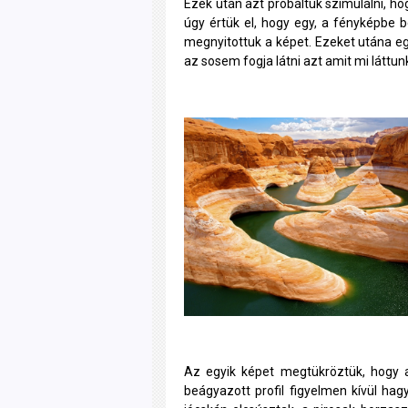
Ezek után azt próbáltuk szimulálni, ho
úgy értük el, hogy egy, a fényképbe be
megnyitottuk a képet. Ezeket utána eg
az sosem fogja látni azt amit mi láttunk,
Az egyik képet megtükröztük, hogy a
beágyazott profil figyelmen kívül hagy