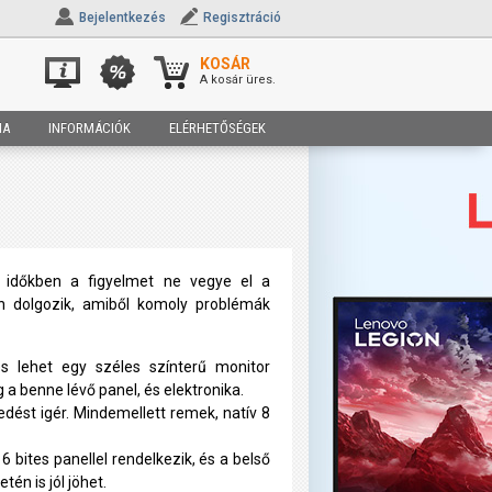
Bejelentkezés
Regisztráció
KOSÁR
A kosár üres.
IA
INFORMÁCIÓK
ELÉRHETŐSÉGEK
ő időkben a figyelmet ne vegye el a
n dolgozik, amiből komoly problémák
s lehet egy széles színterű monitor
a benne lévő panel, és elektronika.
dést igér. Mindemellett remek, natív 8
bites panellel rendelkezik, és a belső
én is jól jöhet.