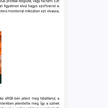
GB profillal dolgozik, vagy ha nem. Ezt
zt figyelmen kívül hagyó szoftverrel is
nterű monitorral miközben ezt olvassa,
ép sRGB-ben jelent meg hibátlanul, a
ínterében jelenítette meg. Így a színek