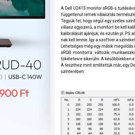
A Dell U2413 monitor sRGB-s tudásával
függetlenül remek választás természe
Tegyük fel, hogy végül egy széles szí
válasz egyszerű, a monitort be kell kal
kalibrálását ajánljuk, és ezután pl. PS 
nak kell lennie. Így a szoftver a színeke
Lehetséges még egy másik megoldás is,
sRGB monitorrá változik munkaeszkö
tökéletesre sikerülni. A későbbiekben 
A teszthez mint említettük már, egy De
színterében: