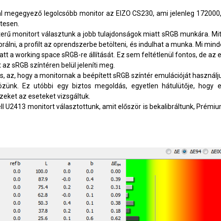
 megegyező legolcsóbb monitor az EIZO CS230, ami jelenleg 172000,- f
tesen.
nterű monitort választunk a jobb tulajdonságok miatt sRGB munkára. M
ibrálni, a profilt az oprendszerbe betölteni, és indulhat a munka. Mi mi
alatt a working space sRGB-re állítását. Ez sem feltétlenül fontos, de az
t az sRGB színtéren belül jeleníti meg.
 az, hogy a monitornak a beépített sRGB színtér emulációját használ
zünk. Ez utóbbi egy biztos megoldás, egyetlen hátulütője, hogy 
ezeket az eseteket vizsgáltuk.
ll U2413 monitort választottunk, amit először is bekalibráltunk, Prémiu