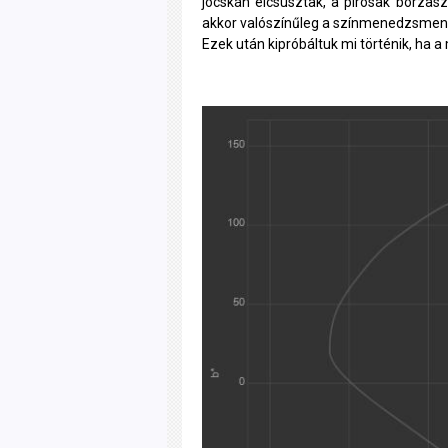
jócskán elcsúsztak, a pirosak borzasz
akkor valószínűleg a színmenedzsment
Ezek után kipróbáltuk mi történik, ha a 