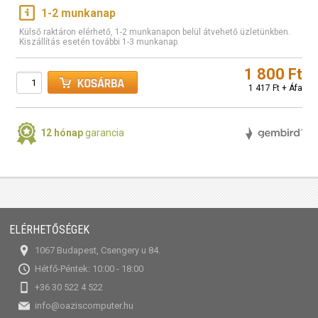
1-2 munkanap
Külső raktáron elérhető, 1-2 munkanapon belül átvehető üzletünkben.
Kiszállítás esetén további 1-3 munkanap.
1 800 Ft
1 417 Ft + Áfa
12 hónap
garancia
ELÉRHETŐSÉGEK
1067 Budapest, Csengery u 84.
Hétfő-Péntek: 10:00 - 18:00
+36 30 522 4 522
info@oaziscomputer.hu