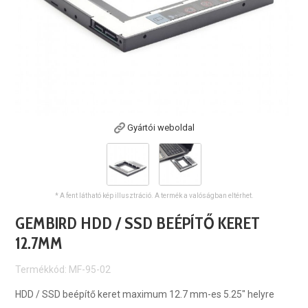
Gyártói weboldal
* A fent látható kép illusztráció. A termék a valóságban eltérhet.
GEMBIRD HDD / SSD BEÉPÍTŐ KERET
12.7MM
Termékkód: MF-95-02
HDD / SSD beépítő keret maximum 12.7 mm-es 5.25" helyre