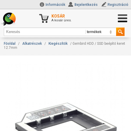
Információk
Bejelentkezés
Regisztráció
KOSÁR
A kosár üres.
Főoldal
/
Alkatrészek
/
Kiegészítők
/ Gembird HDD / SSD beépítő keret
12.7mm