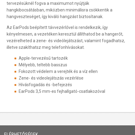
tervezésüknél fogva a maximumot nyújtják
hangkibocsátásban, miközben minimálisra csökkentik a
hangveszteséget, így kiváló hangzást biztosítanak.
Az EarPods beépített távvezérlővel is rendelkezik, így
kényelmesen, a vezetéken keresztül állíthatod be a hangerőt,
vezérelheted a zene- és videólejátszást, valamint fogadhatsz,
illetve szakíthatsz meg telefonhívásokat.
Apple-tervezésű tartozék
Mélyebb, teltebb basszus
Fokozott védelem a verejték és a víz ellen
Zene- és videolejátszás vezérlése
Hívásfogadás és -befejezés
EarPods 3,5 mm-es fejhallgató-csatlakozóval
ELÉRHETŐSÉGEK