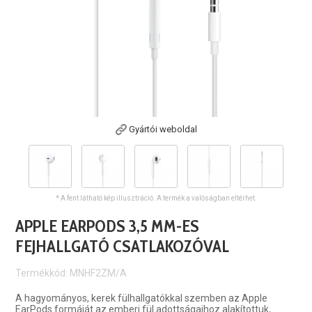
Gyártói weboldal
* A fent látható kép illusztráció. A termék a valóságban eltérhet.
APPLE EARPODS 3,5 MM-ES
FEJHALLGATÓ CSATLAKOZÓVAL
Termékkód: MNHF2ZM/A
A hagyományos, kerek fülhallgatókkal szemben az Apple
EarPods formáját az emberi fül adottságaihoz alakítottuk,