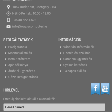
1067 Budapest, Csengery u 84.
Hétfő-Péntek: 10:00 - 18:00
+36 30 522 4 522
info@oaziscomputer.hu
SZOLGÁLTATÁSOK
INFORMÁCIÓK
Pixelgarancia
Vásárlási információk
Monitorkalibrálás
Fizetés és szállítás
Bemutatóterem
Garancia ügyintézés
Ajándékkártya
Gyakori kérdések
Áruhitel ügyintézés
14 napos elállás
Oázis szolgáltatások
HÍRLEVÉL
Értesülj elsőként aktuális akcióinkról!