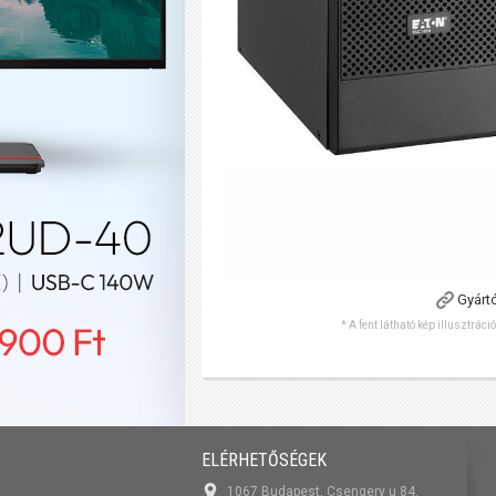
Gyárt
* A fent látható kép illusztráci
ELÉRHETŐSÉGEK
1067 Budapest, Csengery u 84.