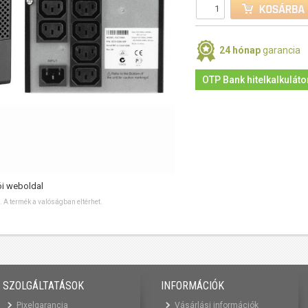
24 hónap
garancia
OTP Bank hitelkalkuláto
ói weboldal
ó. A termék a valóságban eltérhet.
SZOLGÁLTATÁSOK
INFORMÁCIÓK
Pixelgarancia
Vásárlási információk