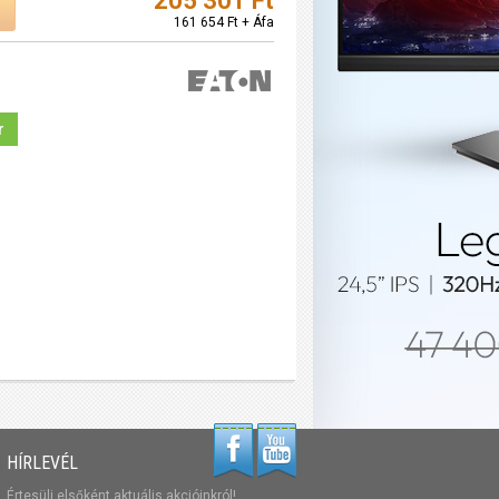
205 301 Ft
161 654 Ft + Áfa
r
HÍRLEVÉL
Értesülj elsőként aktuális akcióinkról!