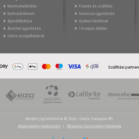
Monitorkalibrálás
Fizetés és szállítás
Bemutatóterem
Garancia ügyintézés
Ajándékkártya
Gyakori kérdések
Áruhitel ügyintézés
14 napos elállás
Oázis szolgáltatások
Szállítási partne
Minden jog fenntartva © 2026 - Oázis Computer Kft.
Adatvédelmi tájékoztató
|
Általános Szerződési Feltételek