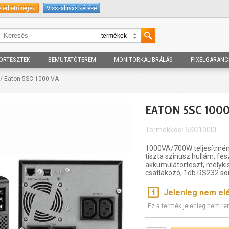
elérhetőségek
Visszahívás kérése
ORTESZTEK
BEMUTATÓTEREM
MONITORKALIBRÁLÁS
PIXELGARANC
/ Eaton 5SC 1000 VA
EATON 5SC 1000
Termékkód: 5SC1000I
1000VA/700W teljesítmény,
tiszta szinusz hullám, fe
akkumulátorteszt, mélykis
csatlakozó, 1db RS232 sor
Jelenleg nem el
Ez a termék jelenleg nem re