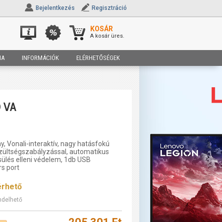
Bejelentkezés
Regisztráció
KOSÁR
A kosár üres.
IA
INFORMÁCIÓK
ELÉRHETŐSÉGEK
 VA
 Vonali-interaktív, nagy hatásfokú
szültségszabályzással, automatikus
ülés elleni védelem, 1db USB
s port
érhető
ndelhető