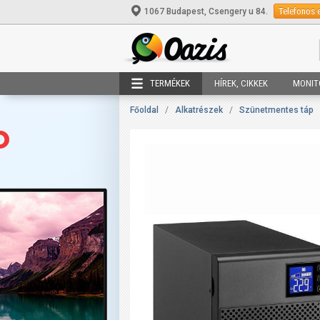
Telefonos 
1067 Budapest, Csengery u 84.
TERMÉKEK
HÍREK, CIKKEK
MONIT
Főoldal
/
Alkatrészek
/
Szünetmentes táp