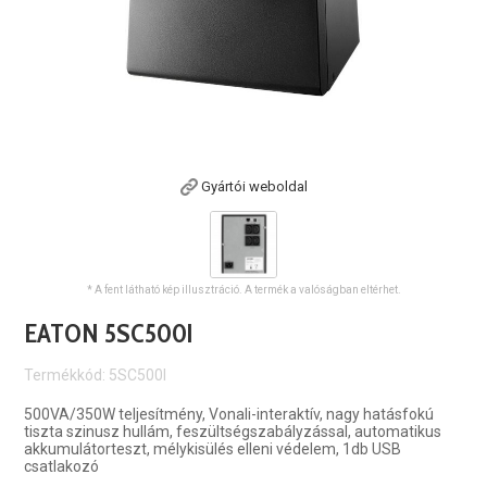
Gyártói weboldal
* A fent látható kép illusztráció. A termék a valóságban eltérhet.
EATON 5SC500I
Termékkód: 5SC500I
500VA/350W teljesítmény, Vonali-interaktív, nagy hatásfokú
tiszta szinusz hullám, feszültségszabályzással, automatikus
akkumulátorteszt, mélykisülés elleni védelem, 1db USB
csatlakozó