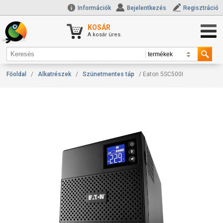
Információk
Bejelentkezés
Regisztráció
KOSÁR
A kosár üres.
Főoldal
/
Alkatrészek
/
Szünetmentes táp
/ Eaton 5SC500I