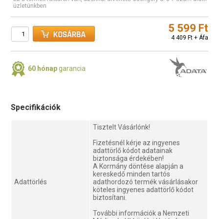
üzletünkben
5 599 Ft
4 409 Ft + Áfa
60 hónap
garancia
Specifikációk
Tisztelt Vásárlónk!
Fizetésnél kérje az ingyenes
adattörlő kódot adatainak
biztonsága érdekében!
A Kormány döntése alapján a
kereskedő minden tartós
Adattörlés
adathordozó termék vásárlásakor
köteles ingyenes adattörlő kódot
biztosítani.
További információk a Nemzeti