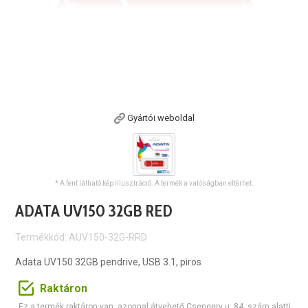
Gyártói weboldal
* A fent látható kép illusztráció. A termék a valóságban eltérhet.
ADATA UV150 32GB RED
Termékkód: AUV150-32G-RRD
Adata UV150 32GB pendrive, USB 3.1, piros
Raktáron
Ez a termék raktáron van, azonnal átvehető Csengery u. 84. szám alatti