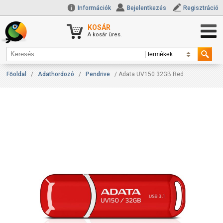
Információk
Bejelentkezés
Regisztráció
KOSÁR
A kosár üres.
Főoldal
/
Adathordozó
/
Pendrive
/ Adata UV150 32GB Red