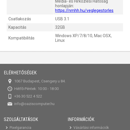
Média- és Hírközlési Hatóság
honlapján:
https://nmhh.hu/veglegestorles
Csatlakozás
USB 3.1
Kapacitás
32GB
Windows XP/7/8/10, Mac OSX,
Kompatibilitás
Linux
ELÉRHETŐSÉGEK
1067 Budapest, Csengery u 84.
Hétfő-Péntek: 10:00 - 18:00
+36 30 522 4 522
info@oaziscomputer.hu
SZOLGÁLTATÁSOK
INFORMÁCIÓK
Pixelgarancia
Vásárlási információk