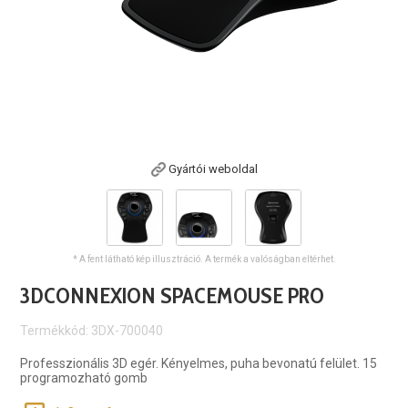
Gyártói weboldal
* A fent látható kép illusztráció. A termék a valóságban eltérhet.
3DCONNEXION SPACEMOUSE PRO
Termékkód: 3DX-700040
Professzionális 3D egér. Kényelmes, puha bevonatú felület. 15
programozható gomb