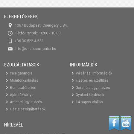
ELÉRHETŐSÉGEK
1067 Budapest, Csengery u 84.
Hétfő-Péntek: 10:00 - 18:00
+36 30 522 4 522
info@oaziscomputer.hu
SZOLGÁLTATÁSOK
INFORMÁCIÓK
Pixelgarancia
Vásárlási információk
Monitorkalibrálás
Fizetés és szállítás
Bemutatóterem
Garancia ügyintézés
Ajándékkártya
Gyakori kérdések
Áruhitel ügyintézés
14 napos elállás
Oázis szolgáltatások
HÍRLEVÉL