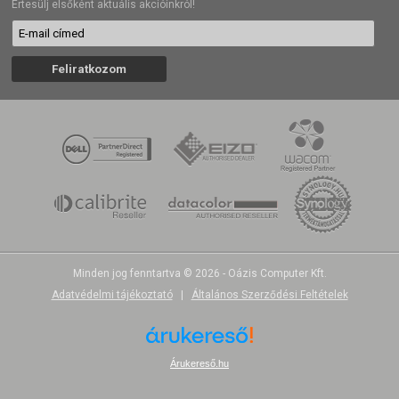
Értesülj elsőként aktuális akcióinkról!
Minden jog fenntartva © 2026 - Oázis Computer Kft.
Adatvédelmi tájékoztató
|
Általános Szerződési Feltételek
Árukereső.hu