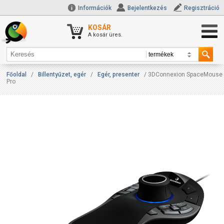
Információk
Bejelentkezés
Regisztráció
KOSÁR
A kosár üres.
Főoldal
/
Billentyűzet, egér
/
Egér, presenter
/ 3DConnexion SpaceMouse
Pro