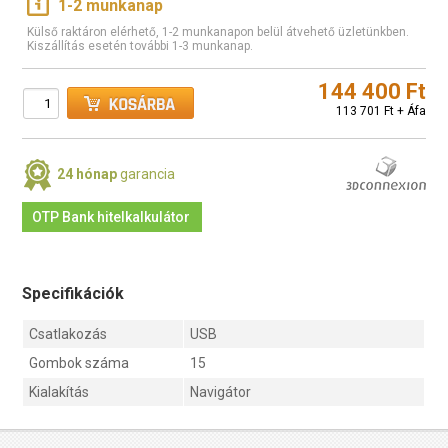
1-2 munkanap
Külső raktáron elérhető, 1-2 munkanapon belül átvehető üzletünkben.
Kiszállítás esetén további 1-3 munkanap.
144 400 Ft
113 701 Ft + Áfa
24 hónap
garancia
OTP Bank hitelkalkulátor
Specifikációk
Csatlakozás
USB
Gombok száma
15
Kialakítás
Navigátor