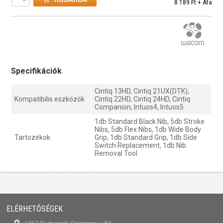
8 189 Ft + Áfa
Specifikációk
Cintiq 13HD, Cintiq 21UX(DTK),
Kompatibilis eszközök
Cintiq 22HD, Cintiq 24HD, Cintiq
Companion, Intuos4, Intuos5
1db Standard Black Nib, 5db Stroke
Nibs, 5db Flex Nibs, 1db Wide Body
Tartozékok
Grip, 1db Standard Grip, 1db Side
Switch Replacement, 1db Nib
Removal Tool
ELÉRHETŐSÉGEK