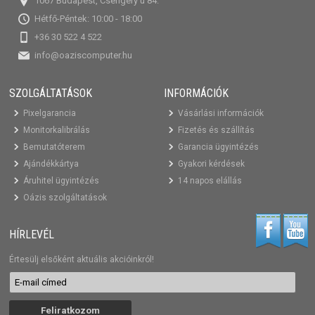
1067 Budapest, Csengery u 84.
Hétfő-Péntek: 10:00 - 18:00
+36 30 522 4 522
info@oaziscomputer.hu
SZOLGÁLTATÁSOK
INFORMÁCIÓK
Pixelgarancia
Vásárlási információk
Monitorkalibrálás
Fizetés és szállítás
Bemutatóterem
Garancia ügyintézés
Ajándékkártya
Gyakori kérdések
Áruhitel ügyintézés
14 napos elállás
Oázis szolgáltatások
HÍRLEVÉL
Értesülj elsőként aktuális akcióinkról!