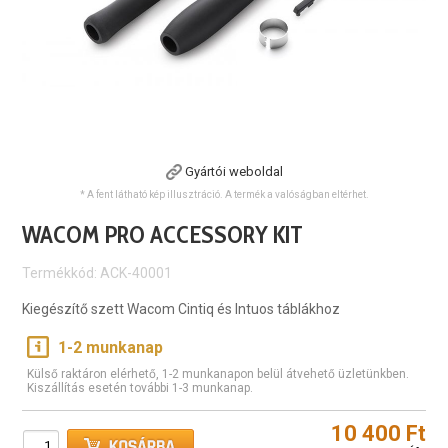
Gyártói weboldal
* A fent látható kép illusztráció. A termék a valóságban eltérhet.
WACOM PRO ACCESSORY KIT
Termékkód: ACK-40001
Kiegészítő szett Wacom Cintiq és Intuos táblákhoz
1-2 munkanap
Külső raktáron elérhető, 1-2 munkanapon belül átvehető üzletünkben.
Kiszállítás esetén további 1-3 munkanap.
10 400 Ft