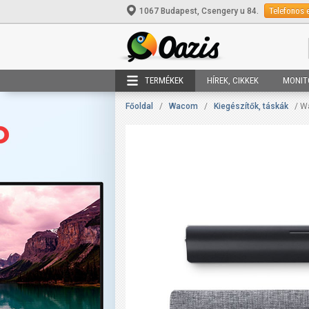
Telefonos 
1067 Budapest, Csengery u 84.
TERMÉKEK
HÍREK, CIKKEK
MONIT
Főoldal
/
Wacom
/
Kiegészítők, táskák
/ W