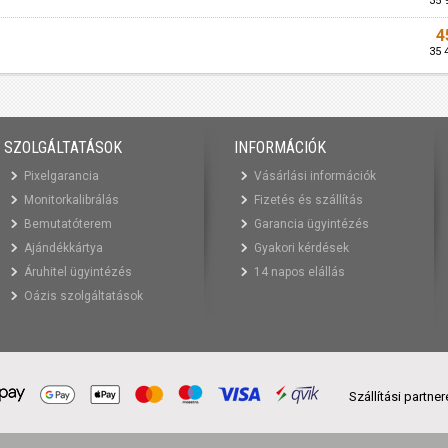
35 
4
35 
SZOLGÁLTATÁSOK
INFORMÁCIÓK
Pixelgarancia
Vásárlási információk
Monitorkalibrálás
Fizetés és szállítás
Bemutatóterem
Garancia ügyintézés
Ajándékkártya
Gyakori kérdések
Áruhitel ügyintézés
14 napos elállás
Oázis szolgáltatások
Szállítási partne