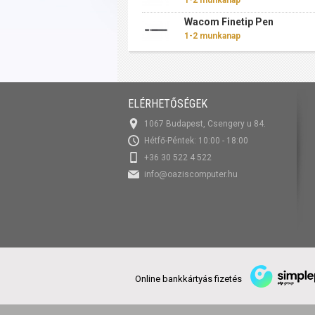
1-2 munkanap
Wacom Finetip Pen
1-2 munkanap
ELÉRHETŐSÉGEK
1067 Budapest, Csengery u 84.
Hétfő-Péntek: 10:00 - 18:00
+36 30 522 4 522
info@oaziscomputer.hu
Online bankkártyás fizetés