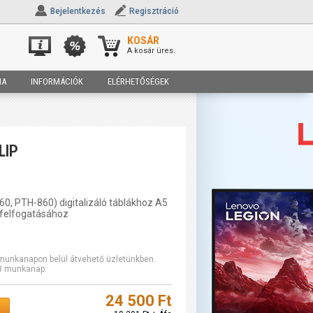
Bejelentkezés
Regisztráció
KOSÁR
A kosár üres.
IA
INFORMÁCIÓK
ELÉRHETŐSÉGEK
LIP
0, PTH-860) digitalizáló táblákhoz A5
 felfogatásához
2 munkanapon belül átvehető üzletünkben.
-3 munkanap.
24 500 Ft