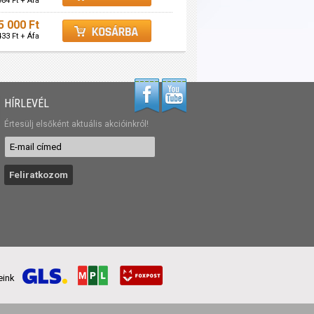
984 Ft + Áfa
5 000 Ft
433 Ft + Áfa
HÍRLEVÉL
Értesülj elsőként aktuális akcióinkról!
reink