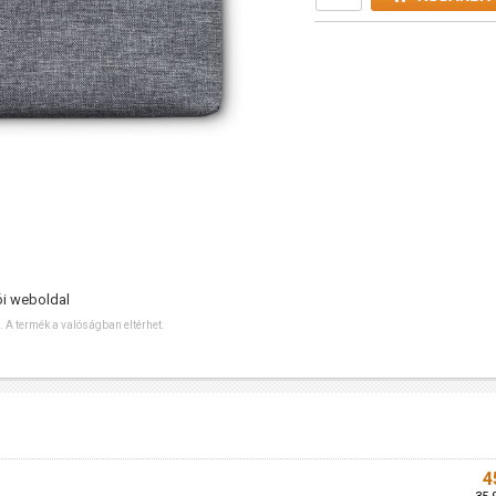
ói weboldal
ó. A termék a valóságban eltérhet.
4