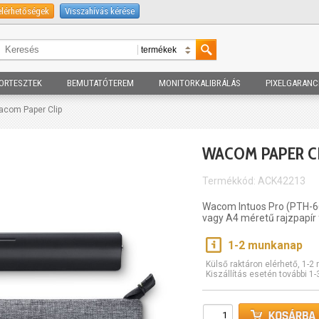
elérhetőségek
Visszahívás kérése
ORTESZTEK
BEMUTATÓTEREM
MONITORKALIBRÁLÁS
PIXELGARANC
acom Paper Clip
WACOM PAPER C
Termékkód: ACK42213
Wacom Intuos Pro (PTH-66
vagy A4 méretű rajzpapír
1-2 munkanap
Külső raktáron elérhető, 1-
Kiszállítás esetén további 1