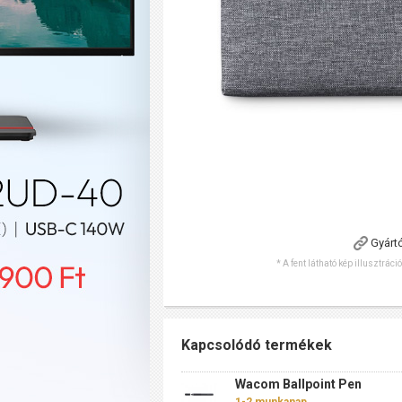
Gyárt
* A fent látható kép illusztráci
Kapcsolódó termékek
Wacom Ballpoint Pen