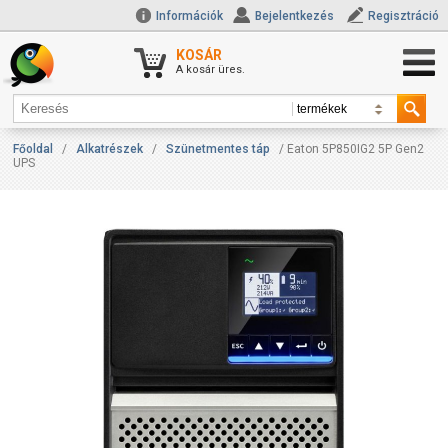
Információk
Bejelentkezés
Regisztráció
KOSÁR
A kosár üres.
Főoldal
/
Alkatrészek
/
Szünetmentes táp
/ Eaton 5P850IG2 5P Gen2
UPS