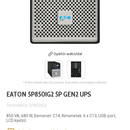
Gyártói weboldal
* A fent látható kép illusztráció. A termék a valóságban eltérhet.
EATON 5P850IG2 5P GEN2 UPS
Termékkód: 5P850IG2
850 VA, 680 W, Bemenet: C14, Kimenetek: 6 x C13, USB-port,
LCD kijelző