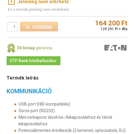
Jelenleg nem elérhető
Ez a termék jelenleg nem rendelhető
164 200 Ft
129 291 Ft + Áfa
36 hónap
garancia
OTP Bank hitelkalkulátor
Termék leírás
KOMMUNIKÁCIÓ
USB-port (HID-kompatibilis)
Soros port (RS232)
Mini sorkapocs távoli be-/kikapcsoláshoz és távoli
kikapcsoláshoz
Potenciálmentes érintkezők (2 kimenet, optocsatoló, RJ)