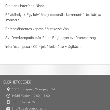
Ethernet-interfész: Nincs
Bővítőhelyek: Egy bővítőhely opcionális kommunikációs kártya
számára
Potenciálmentes kapcsolóérintkező: Van
Szoftverkompatibilitás: Eaton Brightlayer szoftvercsomag
Interfész típusa: LCD-kijelző kék háttérvilágítással
ELÉRHETŐSÉGEK
1067 Budapest, Csengery u 84.
Hétfő-Péntek: 10:00 - 18:00
+36 30 522 4 522
info@oaziscomputer.hu