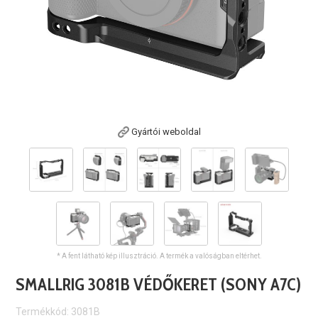
Gyártói weboldal
* A fent látható kép illusztráció. A termék a valóságban eltérhet.
SMALLRIG 3081B VÉDŐKERET (SONY A7C)
Termékkód: 3081B