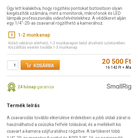
Úgy lett kialakítva, hogy rögzítési pontokat biztosítson olyan
kiegészítők számára, mint a monitorok, mikrofonok és LED
lámpák professzionális videofelvételekhez. A védőkeret alján
egy 1/4"-20-as csavarral rögzíthető a kamerához.
1-2 munkanap
Külső raktáron elérhető, 1-2 munkanapon belül átvehető üzletünkben.
Kiszállítás esetén további 1-3 munkanap.
20 500 Ft
16 142 Ft + Áfa
24 hónap
garancia
Termék leírás
A csavarodás további elkerülése érdekében a jobb oldali zárat is
használhatod a csúszka felfelé tolásával, és a mellékelt kis
csavart a kamera szíjfuratához rögzítve. A tartókeret több
1/4''-20-as menetes furattal és ARRI 3/8"-16-os pozicionáló