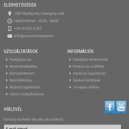
ELÉRHETŐSÉGEK
1067 Budapest, Csengery u 84.
Hétfő-Péntek: 10:00 - 18:00
+36 30 522 4 522
info@oaziscomputer.hu
SZOLGÁLTATÁSOK
INFORMÁCIÓK
Pixelgarancia
Vásárlási információk
Monitorkalibrálás
Fizetés és szállítás
Bemutatóterem
Garancia ügyintézés
Ajándékkártya
Gyakori kérdések
Áruhitel ügyintézés
14 napos elállás
Oázis szolgáltatások
HÍRLEVÉL
Értesülj elsőként aktuális akcióinkról!