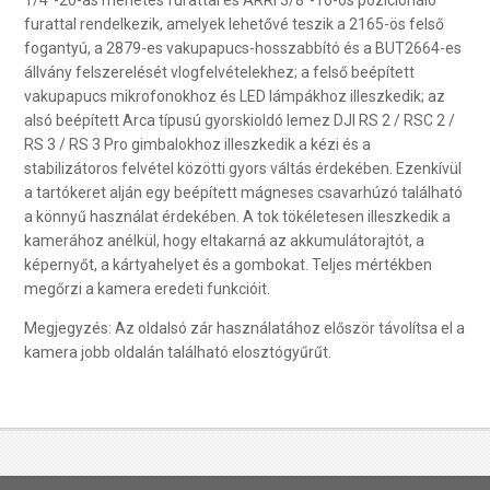
furattal rendelkezik, amelyek lehetővé teszik a 2165-ös felső
fogantyú, a 2879-es vakupapucs-hosszabbító és a BUT2664-es
állvány felszerelését vlogfelvételekhez; a felső beépített
vakupapucs mikrofonokhoz és LED lámpákhoz illeszkedik; az
alsó beépített Arca típusú gyorskioldó lemez DJI RS 2 / RSC 2 /
RS 3 / RS 3 Pro gimbalokhoz illeszkedik a kézi és a
stabilizátoros felvétel közötti gyors váltás érdekében. Ezenkívül
a tartókeret alján egy beépített mágneses csavarhúzó található
a könnyű használat érdekében. A tok tökéletesen illeszkedik a
kamerához anélkül, hogy eltakarná az akkumulátorajtót, a
képernyőt, a kártyahelyet és a gombokat. Teljes mértékben
megőrzi a kamera eredeti funkcióit.
Megjegyzés: Az oldalsó zár használatához először távolítsa el a
kamera jobb oldalán található elosztógyűrűt.