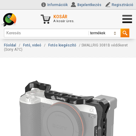
Információk
Bejelentkezés
Regisztráció
KOSÁR
A kosár üres.
Főoldal
/
Fotó, videó
/
Fotós kiegészítő
/ SMALLRIG 3081B védőkeret
(Sony A7C)