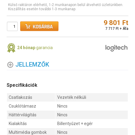
Külső raktáron elérhető, 1-2 munkanapon belül átvehető üzletünkben.
Kiszállítás esetén további 1-3 munkanap.
9 801 Ft
7 717 Ft + Áfa
24 hónap
garancia
JELLEMZŐK
Specifikációk
Csatlakozás
Vezeték nélküli
Csuklótámasz
Nincs
Háttérvilágítás
Nincs
Kialakítás
Billentyűzet + egér
Multimédia gombok
Nincs