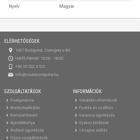
Nyelv
Magyar
ELÉRHETŐSÉGEK
1067 Budapest, Csengery u 84.
Hétfő-Péntek: 10:00 - 18:00
+36 30 522 4 522
info@oaziscomputer.hu
SZOLGÁLTATÁSOK
INFORMÁCIÓK
Pixelgarancia
Vásárlási információk
Monitorkalibrálás
Fizetés és szállítás
Bemutatóterem
Garancia ügyintézés
Ajándékkártya
Gyakori kérdések
Áruhitel ügyintézés
14 napos elállás
Oázis szolgáltatások