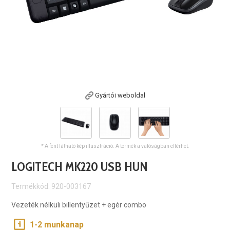
Gyártói weboldal
* A fent látható kép illusztráció. A termék a valóságban eltérhet.
LOGITECH MK220 USB HUN
Termékkód: 920-003167
Vezeték nélküli billentyűzet + egér combo
1-2 munkanap