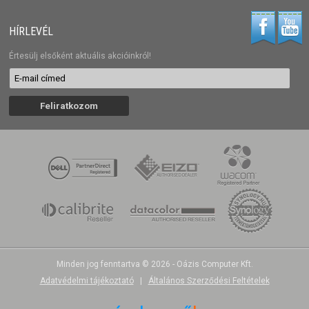
HÍRLEVÉL
Értesülj elsőként aktuális akcióinkról!
Minden jog fenntartva © 2026 - Oázis Computer Kft.
Adatvédelmi tájékoztató
|
Általános Szerződési Feltételek