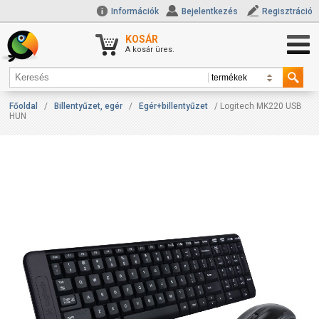
Információk
Bejelentkezés
Regisztráció
KOSÁR
A kosár üres.
Főoldal
/
Billentyűzet, egér
/
Egér+billentyűzet
/ Logitech MK220 USB
HUN