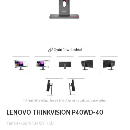
Gyártói weboldal
* A fent látható kép illusztráció. A termék a valóságban eltérhet.
LENOVO THINKVISION P40WD-40
Termékkód: 64B4XAT1EU