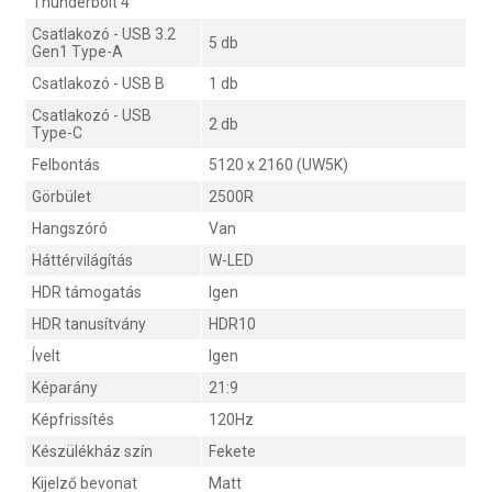
Thunderbolt 4
Csatlakozó - USB 3.2
5 db
Gen1 Type-A
Csatlakozó - USB B
1 db
Csatlakozó - USB
2 db
Type-C
Felbontás
5120 x 2160 (UW5K)
Görbület
2500R
Hangszóró
Van
Háttérvilágítás
W-LED
HDR támogatás
Igen
HDR tanusítvány
HDR10
Ívelt
Igen
Képarány
21:9
Képfrissítés
120Hz
Készülékház szín
Fekete
Kijelző bevonat
Matt