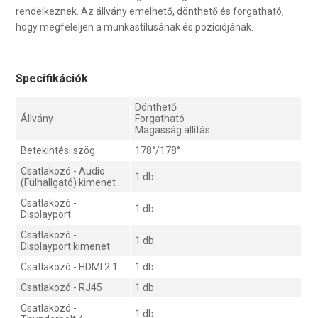
rendelkeznek. Az állvány emelhető, dönthető és forgatható,
hogy megfeleljen a munkastílusának és pozíciójának.
Specifikációk
Dönthető
Állvány
Forgatható
Magasság állítás
Betekintési szög
178°/178°
Csatlakozó - Audio
1 db
(Fülhallgató) kimenet
Csatlakozó -
1 db
Displayport
Csatlakozó -
1 db
Displayport kimenet
Csatlakozó - HDMI 2.1
1 db
Csatlakozó - RJ45
1 db
Csatlakozó -
1 db