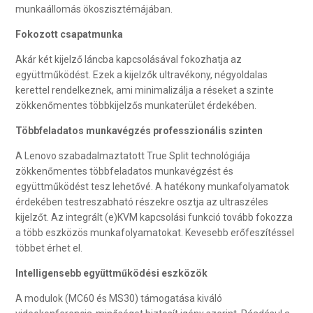
munkaállomás ökoszisztémájában.
Fokozott csapatmunka
Akár két kijelző láncba kapcsolásával fokozhatja az
együttműködést. Ezek a kijelzők ultravékony, négyoldalas
kerettel rendelkeznek, ami minimalizálja a réseket a szinte
zökkenőmentes többkijelzős munkaterület érdekében.
Többfeladatos munkavégzés professzionális szinten
A Lenovo szabadalmaztatott True Split technológiája
zökkenőmentes többfeladatos munkavégzést és
együttműködést tesz lehetővé. A hatékony munkafolyamatok
érdekében testreszabható részekre osztja az ultraszéles
kijelzőt. Az integrált (e)KVM kapcsolási funkció tovább fokozza
a több eszközös munkafolyamatokat. Kevesebb erőfeszítéssel
többet érhet el.
Intelligensebb együttműködési eszközök
A modulok (MC60 és MS30) támogatása kiváló