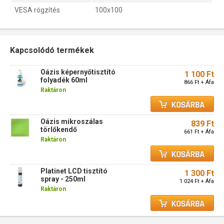
VESA rögzítés
100x100
Kapcsolódó termékek
Oázis képernyőtisztító
1 100 Ft
folyadék 60ml
866 Ft + Áfa
Raktáron
Oázis mikroszálas
839 Ft
törlőkendő
661 Ft + Áfa
Raktáron
Platinet LCD tisztító
1 300 Ft
spray - 250ml
1 024 Ft + Áfa
Raktáron