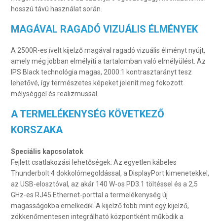
hosszú távú használat során.
MAGÁVAL RAGADÓ VIZUÁLIS ÉLMÉNYEK
A 2500R-es ívelt kijelző magával ragadó vizuális élményt nyújt,
amely még jobban elmélyíti a tartalomban való elmélyülést. Az
IPS Black technológia magas, 2000:1 kontrasztarányt tesz
lehetővé, így természetes képeket jelenít meg fokozott
mélységgel és realizmussal.
A TERMELÉKENYSÉG KÖVETKEZŐ
KORSZAKA
Speciális kapcsolatok
Fejlett csatlakozási lehetőségek: Az egyetlen kábeles
Thunderbolt 4 dokkolómegoldással, a DisplayPort kimenetekkel,
az USB-elosztóval, az akár 140 W-os PD3.1 töltéssel és a 2,5
GHz-es RJ45 Ethernet-porttal a termelékenység új
magasságokba emelkedik. A kijelző több mint egy kijelző,
zökkenőmentesen integrálható központként működik a