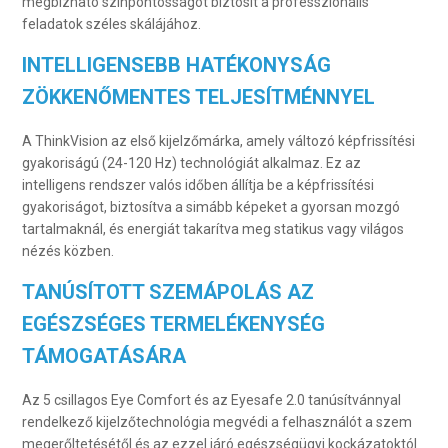
megbízható színpontosságot biztosít a professzionális
feladatok széles skálájához.
INTELLIGENSEBB HATÉKONYSÁG
ZÖKKENŐMENTES TELJESÍTMÉNNYEL
A ThinkVision az első kijelzőmárka, amely változó képfrissítési
gyakoriságú (24-120 Hz) technológiát alkalmaz. Ez az
intelligens rendszer valós időben állítja be a képfrissítési
gyakoriságot, biztosítva a simább képeket a gyorsan mozgó
tartalmaknál, és energiát takarítva meg statikus vagy világos
nézés közben.
TANÚSÍTOTT SZEMÁPOLÁS AZ
EGÉSZSÉGES TERMELÉKENYSÉG
TÁMOGATÁSÁRA
Az 5 csillagos Eye Comfort és az Eyesafe 2.0 tanúsítvánnyal
rendelkező kijelzőtechnológia megvédi a felhasználót a szem
megerőltetésétől és az ezzel járó egészségügyi kockázatoktól