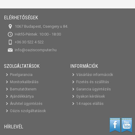
ELÉRHETŐSÉGEK
1067 Budapest, Csengery u 84.
Hétfő-Péntek: 10:00 - 18:00
+36 30 522 4 522
info@oaziscomputer.hu
SZOLGÁLTATÁSOK
INFORMÁCIÓK
Pixelgarancia
Vásárlási információk
Monitorkalibrálás
Fizetés és szállítás
Bemutatóterem
Garancia ügyintézés
Ajándékkártya
Gyakori kérdések
Áruhitel ügyintézés
14 napos elállás
Oázis szolgáltatások
HÍRLEVÉL