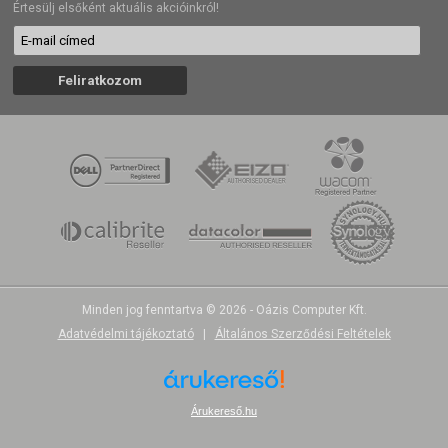
Értesülj elsőként aktuális akcióinkról!
Minden jog fenntartva © 2026 - Oázis Computer Kft.
Adatvédelmi tájékoztató
|
Általános Szerződési Feltételek
Árukereső.hu