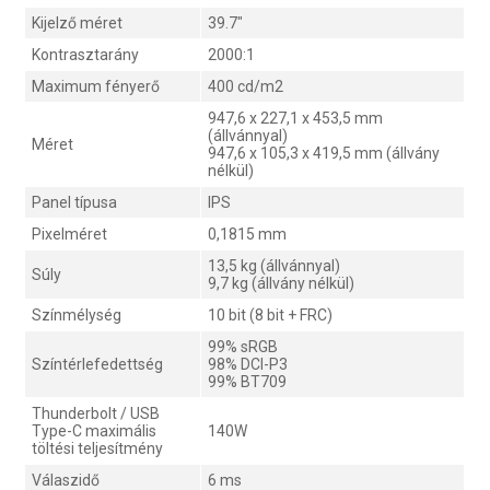
Kijelző méret
39.7"
Kontrasztarány
2000:1
Maximum fényerő
400 cd/m2
947,6 x 227,1 x 453,5 mm
(állvánnyal)
Méret
947,6 x 105,3 x 419,5 mm (állvány
nélkül)
Panel típusa
IPS
Pixelméret
0,1815 mm
13,5 kg (állvánnyal)
Súly
9,7 kg (állvány nélkül)
Színmélység
10 bit (8 bit + FRC)
99% sRGB
Színtérlefedettség
98% DCI-P3
99% BT709
Thunderbolt / USB
Type-C maximális
140W
töltési teljesítmény
Válaszidő
6 ms