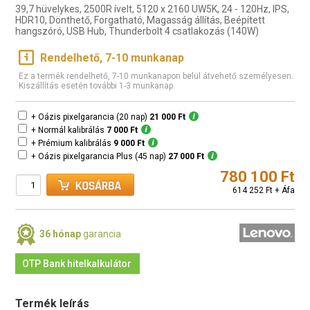
39,7 hüvelykes, 2500R ívelt, 5120 x 2160 UW5K, 24 - 120Hz, IPS,
HDR10, Dönthető, Forgatható, Magasság állítás, Beépített
hangszóró, USB Hub, Thunderbolt 4 csatlakozás (140W)
Rendelhető, 7-10 munkanap
Ez a termék rendelhető, 7-10 munkanapon belül átvehető személyesen.
Kiszállítás esetén további 1-3 munkanap.
+ Oázis pixelgarancia (20 nap)
21 000 Ft
+ Normál kalibrálás
7 000 Ft
+ Prémium kalibrálás
9 000 Ft
+ Oázis pixelgarancia Plus (45 nap)
27 000 Ft
780 100 Ft
614 252 Ft + Áfa
36 hónap
garancia
OTP Bank hitelkalkulátor
Termék leírás