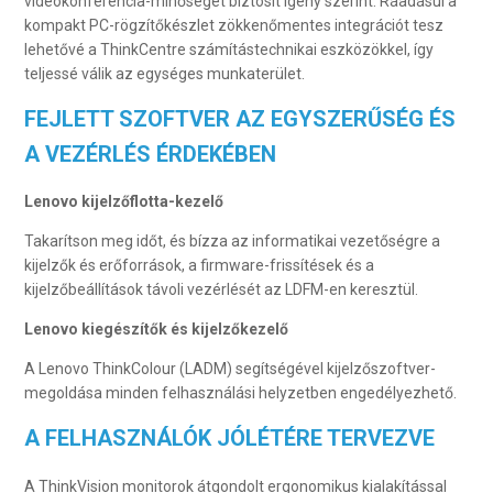
videokonferencia-minőséget biztosít igény szerint. Ráadásul a
kompakt PC-rögzítőkészlet zökkenőmentes integrációt tesz
lehetővé a ThinkCentre számítástechnikai eszközökkel, így
teljessé válik az egységes munkaterület.
FEJLETT SZOFTVER AZ EGYSZERŰSÉG ÉS
A VEZÉRLÉS ÉRDEKÉBEN
Lenovo kijelzőflotta-kezelő
Takarítson meg időt, és bízza az informatikai vezetőségre a
kijelzők és erőforrások, a firmware-frissítések és a
kijelzőbeállítások távoli vezérlését az LDFM-en keresztül.
Lenovo kiegészítők és kijelzőkezelő
A Lenovo ThinkColour (LADM) segítségével kijelzőszoftver-
megoldása minden felhasználási helyzetben engedélyezhető.
A FELHASZNÁLÓK JÓLÉTÉRE TERVEZVE
A ThinkVision monitorok átgondolt ergonomikus kialakítással