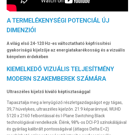
A TERMELÉKENYSÉGI POTENCIÁL ÚJ
DIMENZIÓI
A világ első 24-120 Hz-es változtatható képfrissítési
gyakoriságú kijelzője az energiatakarékosság és a vizuális
kényelem érdekében
KIEMELKEDŐ VIZUÁLIS TELJESÍTMÉNY
MODERN SZAKEMBEREK SZÁMÁRA
Ultraszéles kijelző kiváló képtisztasággal
Tapasztalja meg a lenyűgöző részletgazdagságot egy tágas,
39,7 hüvelykes, ultraszéles kijelzőn. 21:9 képaránnyal, WUHD
5120 x 2160 felbontással és I-Plane Switching Black
technológiával rendelkezik. Élénk, 98%-os DCI-P3 színskálájával
és gyárilag kalibrált pontosságával (átlagos Delta E<2)