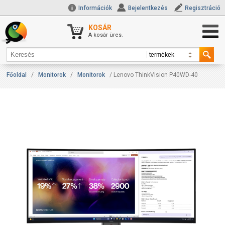
Információk
Bejelentkezés
Regisztráció
KOSÁR
A kosár üres.
Főoldal
/
Monitorok
/
Monitorok
/ Lenovo ThinkVision P40WD-40