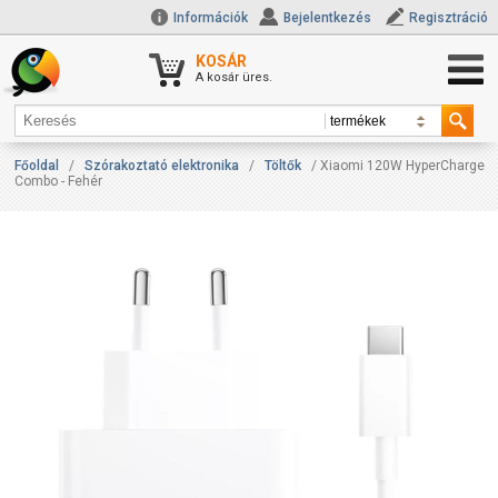
Információk
Bejelentkezés
Regisztráció
KOSÁR
A kosár üres.
Főoldal
/
Szórakoztató elektronika
/
Töltők
/ Xiaomi 120W HyperCharge
Combo - Fehér