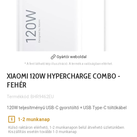
Gyártói weboldal
* A fent látható kép illusztráció. A termék a valóságban eltérhet.
XIAOMI 120W HYPERCHARGE COMBO -
FEHÉR
Termékkód: BHR9462EU
120W teljesítményű USB-C gyorstöltő + USB Type-C töltőkábel
1-2 munkanap
Külső raktáron elérhető, 1-2 munkanapon belül átvehető üzletünkben.
Kiszállítás esetén további 1-3 munkanap.