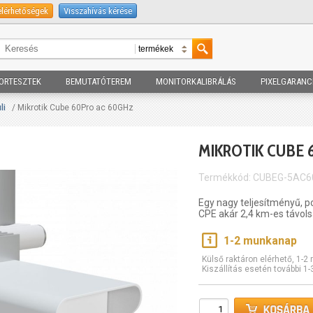
elérhetőségek
Visszahívás kérése
ORTESZTEK
BEMUTATÓTEREM
MONITORKALIBRÁLÁS
PIXELGARANC
li
/ Mikrotik Cube 60Pro ac 60GHz
MIKROTIK CUBE 
Termékkód: CUBEG-5AC
Egy nagy teljesítményű, p
CPE akár 2,4 km-es távols
1-2 munkanap
Külső raktáron elérhető, 1-
Kiszállítás esetén további 1