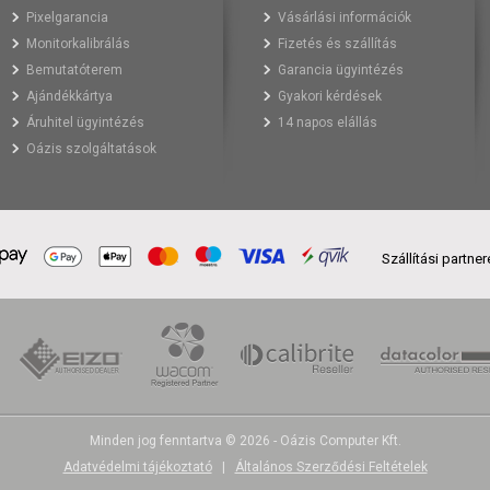
Pixelgarancia
Vásárlási információk
Monitorkalibrálás
Fizetés és szállítás
Bemutatóterem
Garancia ügyintézés
Ajándékkártya
Gyakori kérdések
Áruhitel ügyintézés
14 napos elállás
Oázis szolgáltatások
Szállítási partne
Minden jog fenntartva © 2026 - Oázis Computer Kft.
Adatvédelmi tájékoztató
|
Általános Szerződési Feltételek