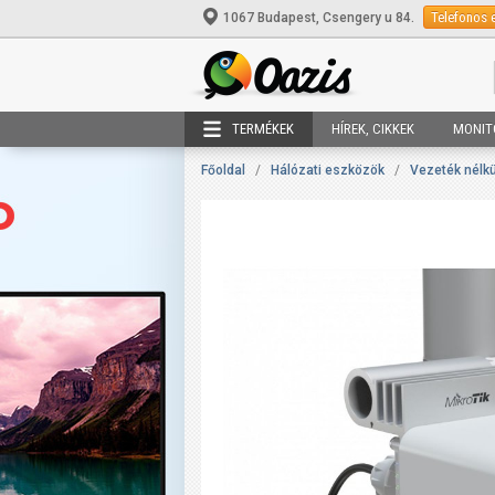
Telefonos 
1067 Budapest, Csengery u 84.
TERMÉKEK
HÍREK, CIKKEK
MONIT
Főoldal
/
Hálózati eszközök
/
Vezeték nélkü