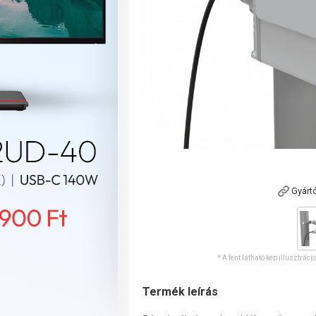
Gyárt
* A fent látható kép illusztráci
Termék leírás