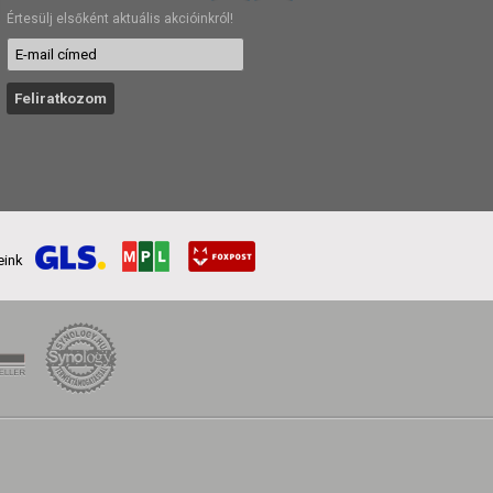
Értesülj elsőként aktuális akcióinkról!
reink