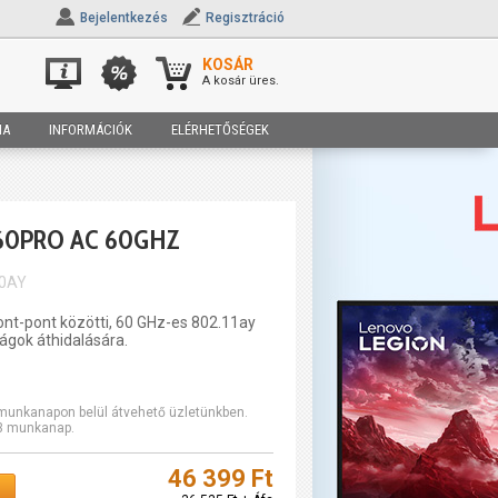
Bejelentkezés
Regisztráció
KOSÁR
A kosár üres.
IA
INFORMÁCIÓK
ELÉRHETŐSÉGEK
60PRO AC 60GHZ
60AY
ont-pont közötti, 60 GHz-es 802.11ay
ágok áthidalására.
2 munkanapon belül átvehető üzletünkben.
-3 munkanap.
46 399 Ft