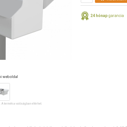
24 hónap
garancia
ói weboldal
ó. A termék a valóságban eltérhet.