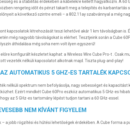
besség és a stabilitás érdekében a kábelekre kellett hagyatkozni. A 6
iközben rengeteg időt és pénzt takarít meg a telepítés és karbantartás
lőnyeit a következő szintre emeli – a 802.11ay szabvánnyal a még nagy
ont kapcsolatok létrehozását teszi lehetővé akár 1 km távolságban is
etén még nagyobb távolságokat is elérhet. Tesztjeink során a Cube 60
elyszín áthidalása még soha nem volt ilyen egyszerű!
 előre konfigurált készletet kaphat: a Wireless Wire Cube Pro-t . Csak 
tott vezeték nélküli kapcsolatot alkotnak majd. Tiszta plug-and-play!
T AZ AUTOMATIKUS 5 GHZ-ES TARTALÉK KAPCS
ték nélküli spektrum nem befolyásolja, nagy sebességet és kapacitást k
özhet. Ezért mindkét Cube 60Pro eszköz automatikus 5 GHz-es hibatű
, hogy az 5 GHz-es tartomány lépést tudjon tartani a 60 GHz-essel.
VESEBB NEM KÍVÁNT FIGYELEM
k – a jobb rögzítési és hűtési lehetőségek érdekében. A Cube forma a p