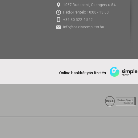
1067 Budapest, Csengery u 84.
Hétfő-Péntek: 10:00 - 18:00
+36 30 522 4 522
info@oaziscomputer.hu
Online bankkártyás fizetés