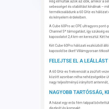
Rég elmúltak azok az idők, amikor a se
sebességet és stabilitást kínálnak – m
termékcsaládunk a 60 GHz-es hálózat e
és kényelem érdekében.
A Cube 60Pro ac CPE ultragyors pont-p
Channel 5* támogatást, így szükség es
kapcsolatot 2,4 km-en keresztül. Két h
Két Cube 60Pro hálózati eszközből álló
kapcsold be őket! Villámgyorsan titkosí
FELEJTSE EL A LEÁLLÁS
A 60 GHz-es frekvenciát a zsúfolt veze
között azonban néha nehézségekbe ütk
nagy teljesítményű irányított antennát
NAGYOBB TARTÓSSÁG, KE
A házat egy erős fém talppal bővítettü
diszkrét és kompakt.