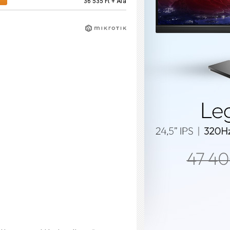
36 535 Ft + Áfa