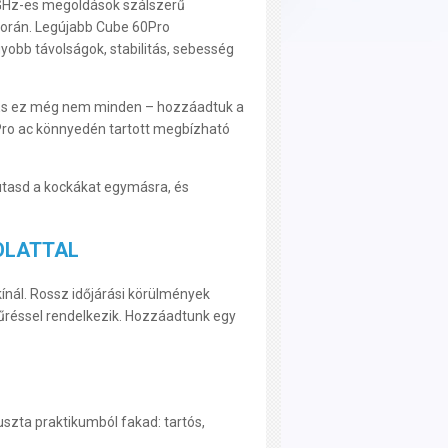
0 GHz-es megoldások szálszerű
 során. Legújabb Cube 60Pro
obb távolságok, stabilitás, sebesség
. És ez még nem minden – hozzáadtuk a
Pro ac könnyedén tartott megbízható
mutasd a kockákat egymásra, és
OLATTAL
ínál. Rossz időjárási körülmények
réssel rendelkezik. Hozzáadtunk egy
uszta praktikumból fakad: tartós,