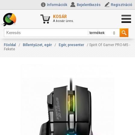
Információk
Bejelentkezés
Regisztráció
KOSÁR
A kosár üres.
Főoldal
/
Billentyűzet, egér
/
Egér, presenter
/ Spirit Of Gamer PRO-M5 -
Fekete