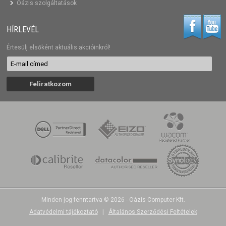
Oázis szolgáltatások
HÍRLEVÉL
Értesülj elsőként aktuális akcióinkról!
Minden jog fenntartva © 2026 - Oázis Computer Kft.
Adatvédelmi tájékoztató
|
Általános Szerződési Feltételek