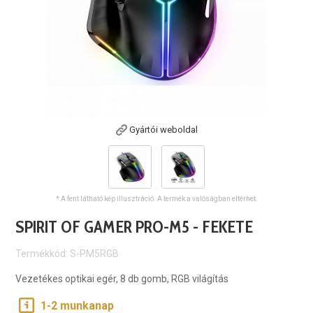
Gyártói weboldal
* A fent látható kép illusztráció. A termék a valóságban eltérhet.
SPIRIT OF GAMER PRO-M5 - FEKETE
Termékkód: S-PM5RGB
Vezetékes optikai egér, 8 db gomb, RGB világítás
1-2 munkanap