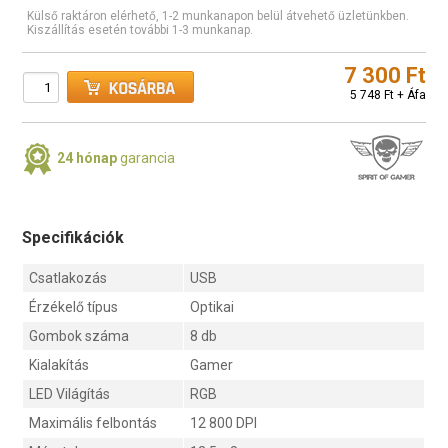
Külső raktáron elérhető, 1-2 munkanapon belül átvehető üzletünkben.
Kiszállítás esetén további 1-3 munkanap.
7 300 Ft
5 748 Ft + Áfa
24 hónap
garancia
Specifikációk
Csatlakozás
USB
Érzékelő típus
Optikai
Gombok száma
8 db
Kialakítás
Gamer
LED Világítás
RGB
Maximális felbontás
12 800 DPI