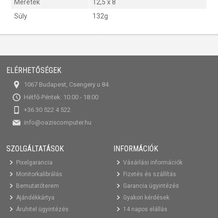
Méretek
12,5 x 8
Súly
132g
ELÉRHETŐSÉGEK
1067 Budapest, Csengery u 84.
Hétfő-Péntek: 10:00 - 18:00
+36 30 522 4 522
info@oaziscomputer.hu
SZOLGÁLTATÁSOK
INFORMÁCIÓK
Pixelgarancia
Vásárlási információk
Monitorkalibrálás
Fizetés és szállítás
Bemutatóterem
Garancia ügyintézés
Ajándékkártya
Gyakori kérdések
Áruhitel ügyintézés
14 napos elállás