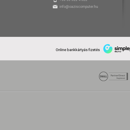
info@oaziscomputer.hu
Online bankkártyás fizetés