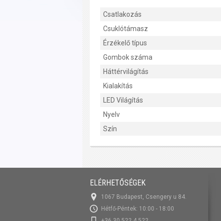
Csatlakozás
Csuklótámasz
Érzékelő típus
Gombok száma
Háttérvilágítás
Kialakítás
LED Világítás
Nyelv
Szín
ELÉRHETŐSÉGEK
1067 Budapest, Csengery u 84.
Hétfő-Péntek: 10:00 - 18:00
+36 30 522 4 522