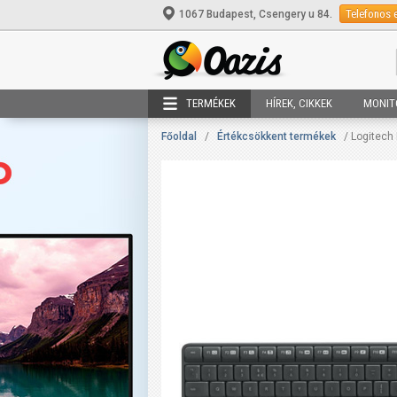
Telefonos 
1067 Budapest, Csengery u 84.
TERMÉKEK
HÍREK, CIKKEK
MONIT
Főoldal
/
Értékcsökkent termékek
/ Logitech 