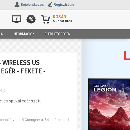
Bejelentkezés
Regisztráció
KOSÁR
A kosár üres.
IA
INFORMÁCIÓK
ELÉRHETŐSÉGEK
 WIRELESS US
EGÉR - FEKETE -
_BO
et és optikai egér szett
onnal átvehető Csengery u. 84. szám alatti