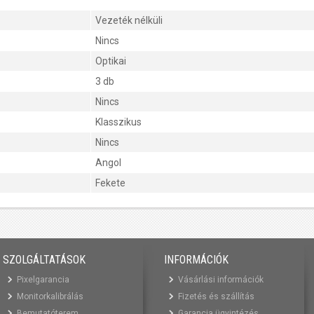
Vezeték nélküli
Nincs
Optikai
3 db
Nincs
Klasszikus
Nincs
Angol
Fekete
SZOLGÁLTATÁSOK
INFORMÁCIÓK
Pixelgarancia
Vásárlási információk
Monitorkalibrálás
Fizetés és szállítás
Bemutatóterem
Garancia ügyintézés