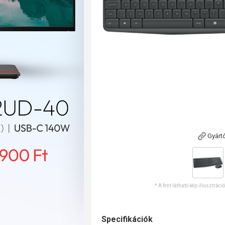
Gyárt
* A fent látható kép illusztráci
Specifikációk