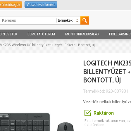
elérhetőségek
Visszahívás kérése
ORTESZTEK
BEMUTATÓTEREM
MONITORKALIBRÁLÁS
PIXELGARANC
MK235 Wireless US billentyűzet + egér - Fekete - Bontott, új
LOGITECH MK235
BILLENTYŰZET + 
BONTOTT, ÚJ
Termékkód: 920-007931
Vezeték nélküli billentyűz
Raktáron
Ez a termék raktáron van, az
üzletünkben