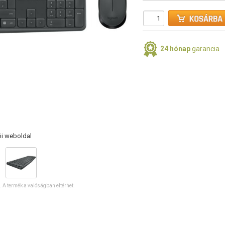
24 hónap
garancia
ói weboldal
ó. A termék a valóságban eltérhet.