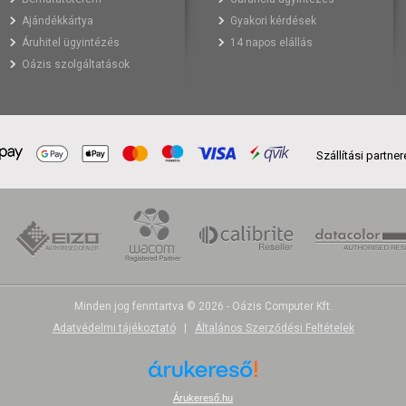
Ajándékkártya
Gyakori kérdések
Áruhitel ügyintézés
14 napos elállás
Oázis szolgáltatások
Szállítási partne
Minden jog fenntartva © 2026 - Oázis Computer Kft.
Adatvédelmi tájékoztató
|
Általános Szerződési Feltételek
Árukereső.hu