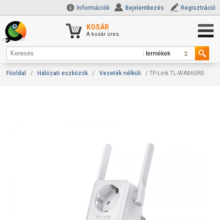
Információk
Bejelentkezés
Regisztráció
KOSÁR
A kosár üres.
Főoldal
/
Hálózati eszközök
/
Vezeték nélküli
/ TP-Link TL-WA860RE