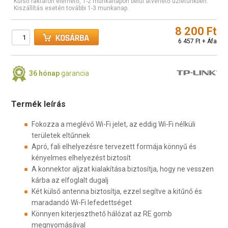
Külső raktáron elérhető, 1-2 munkanapon belül átvehető üzletünkben.
Kiszállítás esetén további 1-3 munkanap.
8 200 Ft
6 457 Ft + Áfa
36 hónap
garancia
Termék leírás
Fokozza a meglévő Wi-Fi jelet, az eddig Wi-Fi nélküli
területek eltűnnek
Apró, fali elhelyezésre tervezett formája könnyű és
kényelmes elhelyezést biztosít
A konnektor aljzat kialakítása biztosítja, hogy ne vesszen
kárba az elfoglalt dugalj
Két külső antenna biztosítja, ezzel segítve a kitűnő és
maradandó Wi-Fi lefedettséget
Könnyen kiterjeszthető hálózat az RE gomb
megnyomásával