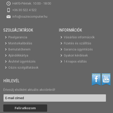
Hétfő-Péntek: 10:00 - 18:00
+36 30 522 4 522
info@oaziscomputer.hu
SZOLGÁLTATÁSOK
INFORMÁCIÓK
Pixelgarancia
Vásárlási információk
Monitorkalibrálás
Fizetés és szállítás
Bemutatóterem
Garancia ügyintézés
Ajándékkártya
Gyakori kérdések
Áruhitel ügyintézés
14 napos elállás
Oázis szolgáltatások
HÍRLEVÉL
Értesülj elsőként aktuális akcióinkról!