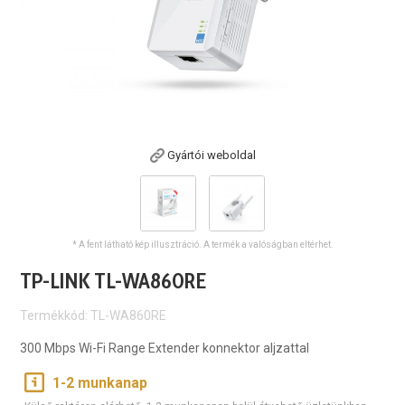
Gyártói weboldal
* A fent látható kép illusztráció. A termék a valóságban eltérhet.
TP-LINK TL-WA860RE
Termékkód: TL-WA860RE
300 Mbps Wi-Fi Range Extender konnektor aljzattal
1-2 munkanap