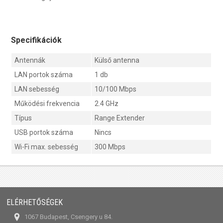
Specifikációk
Antennák
Külső antenna
LAN portok száma
1 db
LAN sebesség
10/100 Mbps
Működési frekvencia
2.4 GHz
Típus
Range Extender
USB portok száma
Nincs
Wi-Fi max. sebesség
300 Mbps
ELÉRHETŐSÉGEK
1067 Budapest, Csengery u 84.