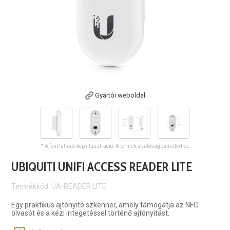
Gyártói weboldal
* A fent látható kép illusztráció. A termék a valóságban eltérhet.
UBIQUITI UNIFI ACCESS READER LITE
Termékkód: UA-READER LITE
Egy praktikus ajtónyitó szkenner, amely támogatja az NFC
olvasót és a kézi integetéssel történő ajtónyitást.