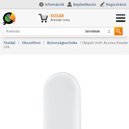
Információk
Bejelentkezés
Regisztráció
KOSÁR
A kosár üres.
Főoldal
/
Okosotthon
/
Biztonságtechnika
/ Ubiquiti UniFi Access Reader
Lite