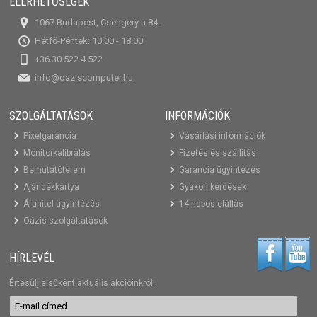
ELÉRHETŐSÉGEK
1067 Budapest, Csengery u 84.
Hétfő-Péntek: 10:00 - 18:00
+36 30 522 4 522
info@oaziscomputer.hu
SZOLGÁLTATÁSOK
INFORMÁCIÓK
Pixelgarancia
Vásárlási információk
Monitorkalibrálás
Fizetés és szállítás
Bemutatóterem
Garancia ügyintézés
Ajándékkártya
Gyakori kérdések
Áruhitel ügyintézés
14 napos elállás
Oázis szolgáltatások
HÍRLEVÉL
Értesülj elsőként aktuális akcióinkról!