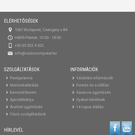
ELÉRHETŐSÉGEK
1067 Budapest, Csengery u 84.
Hétfő-Péntek: 10:00 - 18:00
+36 30 522 4 522
info@oaziscomputer.hu
SZOLGÁLTATÁSOK
INFORMÁCIÓK
Pixelgarancia
Vásárlási információk
Monitorkalibrálás
Fizetés és szállítás
Bemutatóterem
Garancia ügyintézés
Ajándékkártya
Gyakori kérdések
Áruhitel ügyintézés
14 napos elállás
Oázis szolgáltatások
HÍRLEVÉL