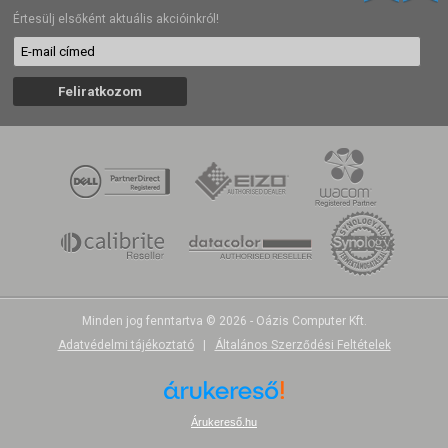
Értesülj elsőként aktuális akcióinkról!
Minden jog fenntartva © 2026 - Oázis Computer Kft.
Adatvédelmi tájékoztató
|
Általános Szerződési Feltételek
Árukereső.hu