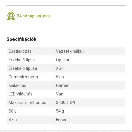
24 hónap
garancia
Specifikációk
Csatlakozás
Vezeték nélküli
Érzékelő típus
Optikai
Érzékelő típusa
XS-1
Gombok száma
5 db
Kialakítás
Gamer
LED Világítás
Van
Maximális felbontás
32000 DPI
Súly
54 g
Szín
Fehér