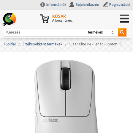
Információk
Bejelentkezés
Regisztráció
KOSÁR
A kosár üres.
Főoldal
/
Értékcsökkent termékek
/ Pulsar Xlite v4 - Fehér - Bontott, új