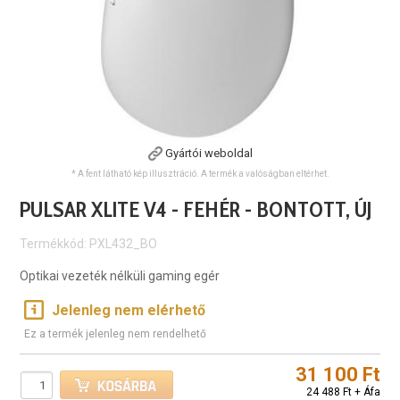
Gyártói weboldal
* A fent látható kép illusztráció. A termék a valóságban eltérhet.
PULSAR XLITE V4 - FEHÉR - BONTOTT, ÚJ
Termékkód: PXL432_BO
Optikai vezeték nélküli gaming egér
Jelenleg nem elérhető
Ez a termék jelenleg nem rendelhető
31 100 Ft
24 488 Ft + Áfa