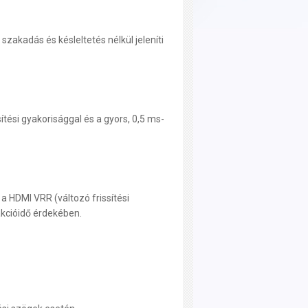
zakadás és késleltetés nélkül jeleníti
tési gyakorisággal és a gyors, 0,5 ms-
 HDMI VRR (változó frissítési
kcióidő érdekében.