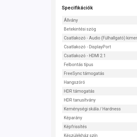
Specifikációk
Állvány
Betekintési szög
Csatlakozó - Audio (Fülhallgató) kime
Csatlakozó - DisplayPort
Csatlakozó - HDMI 2.1
Felbontás típus
FreeSync támogatás
Hangszóró
HDR támogatás
HDR tanusítvány
Keménységi skála / Hardness
Képarány
Képfrissítés
Készülékház szín