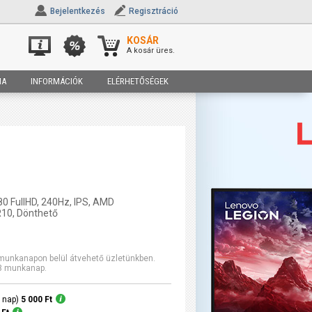
Bejelentkezés
Regisztráció
KOSÁR
A kosár üres.
IA
INFORMÁCIÓK
ELÉRHETŐSÉGEK
80 FullHD, 240Hz, IPS, AMD
10, Dönthető
2 munkanapon belül átvehető üzletünkben.
-3 munkanap.
0 nap)
5 000 Ft