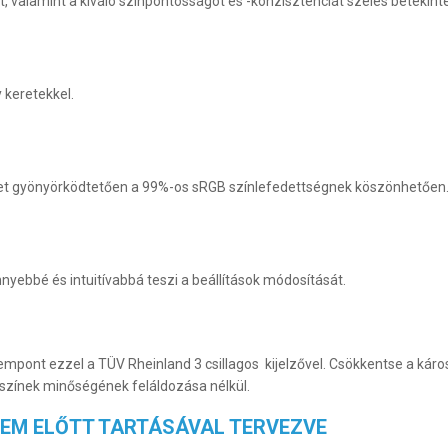
t, valamint a kiváló színpontosságot és -konzisztenciát széles betekint
 keretekkel.
met gyönyörködtetően a 99%-os sRGB színlefedettségnek köszönhetően
nyebbé és intuitívabbá teszi a beállítások módosítását.
empont ezzel a TÜV Rheinland 3 csillagos kijelzővel. Csökkentse a kár
 színek minőségének feláldozása nélkül.
EM ELŐTT TARTÁSÁVAL TERVEZVE