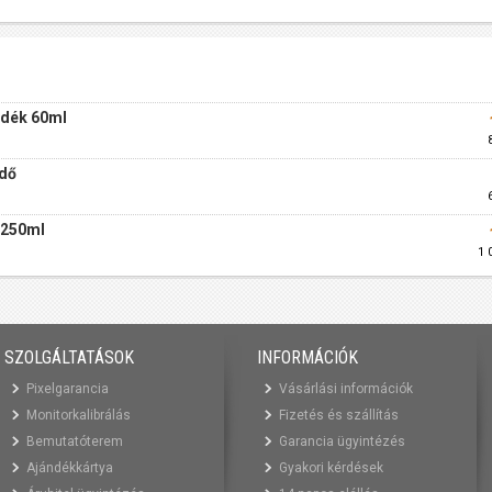
adék 60ml
ndő
- 250ml
1 
SZOLGÁLTATÁSOK
INFORMÁCIÓK
Pixelgarancia
Vásárlási információk
Monitorkalibrálás
Fizetés és szállítás
Bemutatóterem
Garancia ügyintézés
Ajándékkártya
Gyakori kérdések