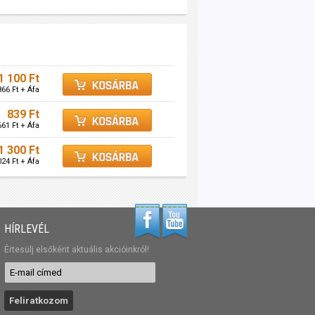
1 100 Ft
866 Ft + Áfa
839 Ft
661 Ft + Áfa
1 300 Ft
024 Ft + Áfa
HÍRLEVÉL
Értesülj elsőként aktuális akcióinkról!