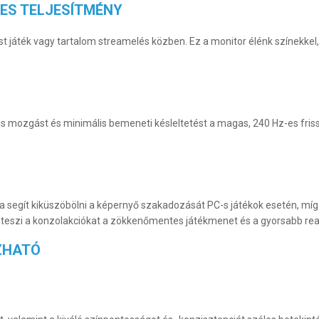
ES TELJESÍTMÉNY
áték vagy tartalom streamelés közben. Ez a monitor élénk színekkel, s
os mozgást és minimális bemeneti késleltetést a magas, 240 Hz-es frissí
egít kiküszöbölni a képernyő szakadozását PC-s játékok esetén, míg a
teszi a konzolakciókat a zökkenőmentes játékmenet és a gyorsabb rea
ZHATÓ