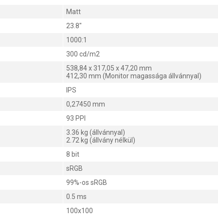
Matt
23.8"
1000:1
300 cd/m2
538,84 x 317,05 x 47,20 mm
412,30 mm (Monitor magassága állvánnyal)
IPS
0,27450 mm
93 PPI
3.36 kg (állvánnyal)
2.72 kg (állvány nélkül)
8 bit
sRGB
99%-os sRGB
0.5 ms
100x100