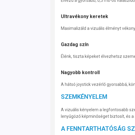
Élvezd a gyorsabb, 0,5 ms-os válaszidő
Ultravékony keretek
Maximalizáld a vizuális élményt vékony
Gazdag szín
Élénk, tiszta képeket élvezhetsz sze
Nagyobb kontroll
A hátsó joystick vezérlő gyorsabbá, kön
SZEMKÉNYELEM
A vizuális kényelem a legfontosabb sz
lenyűgöző képminőséget biztosít, és a
A FENNTARTHATÓSÁG SZ