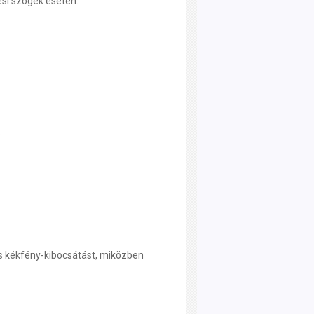
ési szögek esetén.
.
os kékfény-kibocsátást, miközben