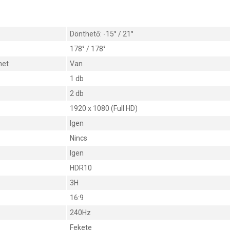
Dönthető: -15° / 21°
178° / 178°
net
Van
1 db
2 db
1920 x 1080 (Full HD)
Igen
Nincs
Igen
HDR10
3H
16:9
240Hz
Fekete