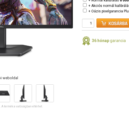
+ Normál kalibrálás
6 000
+ Akciós normál kalibrál
+ Oázis pixelgarancia Pl
36 hónap
garancia
ói weboldal
ó. A termék a valóságban eltérhet.