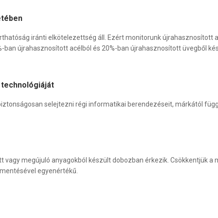
etében
hatóság iránti elkötelezettség áll. Ezért monitorunk újrahasznosított
ban újrahasznosított acélból és 20%-ban újrahasznosított üvegből kész
technológiáját
iztonságosan selejtezni régi informatikai berendezéseit, márkától füg
tt vagy megújuló anyagokból készült dobozban érkezik. Csökkentjük a
gmentésével egyenértékű.