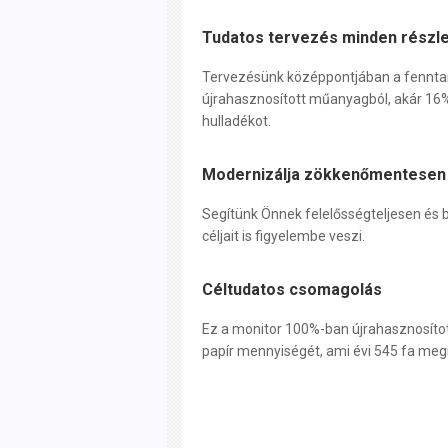
Tudatos tervezés minden részl
Tervezésünk középpontjában a fenntart
újrahasznosított műanyagból, akár 16%-
hulladékot.
Modernizálja zökkenőmentesen 
Segítünk Önnek felelősségteljesen és b
céljait is figyelembe veszi.
Céltudatos csomagolás
Ez a monitor 100%-ban újrahasznosíto
papír mennyiségét, ami évi 545 fa me