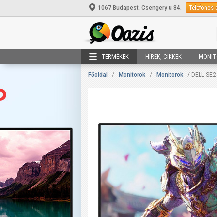
Telefonos 
1067 Budapest, Csengery u 84.
TERMÉKEK
HÍREK, CIKKEK
MONIT
Főoldal
/
Monitorok
/
Monitorok
/ DELL SE