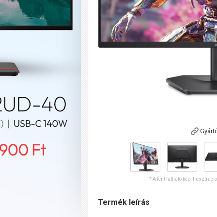
Gyárt
* A fent látható kép illusztráci
Termék leírás