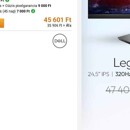
 Ft
ás + Oázis pixelgarancia
9 000 Ft
us (45 nap)
7 000 Ft
45 601 Ft
35 906 Ft + Áfa