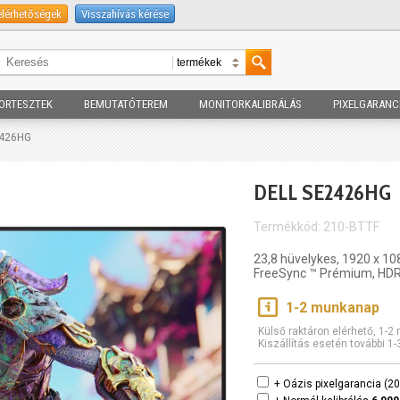
elérhetőségek
Visszahívás kérése
ORTESZTEK
BEMUTATÓTEREM
MONITORKALIBRÁLÁS
PIXELGARANC
2426HG
DELL SE2426HG
Termékkód: 210-BTTF
23,8 hüvelykes, 1920 x 10
FreeSync ™ Prémium, HDR
1-2 munkanap
Külső raktáron elérhető, 1-
Kiszállítás esetén további 1
+ Oázis pixelgarancia (2