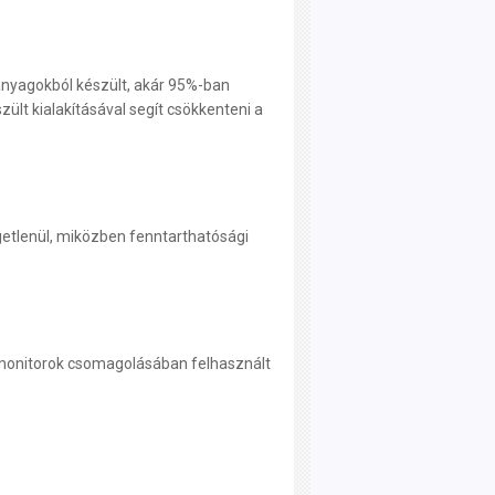
 anyagokból készült, akár 95%-ban
ült kialakításával segít csökkenteni a
getlenül, miközben fenntarthatósági
 monitorok csomagolásában felhasznált