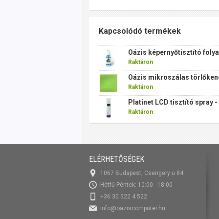
Kapcsolódó termékek
Oázis képernyőtisztító foly
Raktáron
Oázis mikroszálas törlőke
Raktáron
Platinet LCD tisztító spray 
Raktáron
ELÉRHETŐSÉGEK
1067 Budapest, Csengery u 84.
Hétfő-Péntek: 10:00 - 18:00
+36 30 522 4 522
info@oaziscomputer.hu