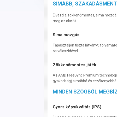
SIMÁBB, SZAKADÁSMENT
Élvezd a zökkenőmentes, sima mozgást j
meg az akciót.
Sima mozgás
Tapasztaljon tiszta látványt, folyamat
os válaszidővel.
Zökkenőmentes játék
Az AMD FreeSync Premium technológia s
gyakoriság) simábbá és érzékenyebbé 
MINDEN SZÖGBŐL MEGBÍ
Gyors képsíkváltás (IPS)