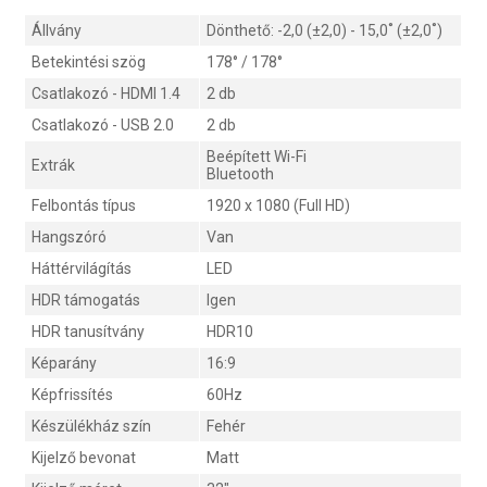
Állvány
Dönthető: -2,0 (±2,0) - 15,0˚ (±2,0˚)
Betekintési szög
178° / 178°
Csatlakozó - HDMI 1.4
2 db
Csatlakozó - USB 2.0
2 db
Beépített Wi-Fi
Extrák
Bluetooth
Felbontás típus
1920 x 1080 (Full HD)
Hangszóró
Van
Háttérvilágítás
LED
HDR támogatás
Igen
HDR tanusítvány
HDR10
Képarány
16:9
Képfrissítés
60Hz
Készülékház szín
Fehér
Kijelző bevonat
Matt