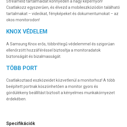
Streameld tartalmaidat könnyedén a nagy képernyőn!
Csatlakozz egyszerűen, és élvezd a mobileszközödön található
tartalmakat – videókat, fényképeket és dokumentumokat – az
okos monitorodon!
KNOX VÉDELEM
A Samsung Knox erős, többrétegű védelemmel és szigorúan
ellenőrzött hozzáféréssel biztosítja a monitoradatok
biztonságát és bizalmasságát.
TÖBB PORT
Csatlakoztasd eszközeidet közvetlenül a monitorhoz! A több
beépített portnak köszönhetően a monitor gyors és
gördülékeny beállítást biztosít a kényelmes munkakörnyezet
érdekében.
Specifikációk