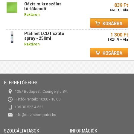
Oázis mikroszálas
839 Ft
törlőkendő
661 Ft + Áfa
Raktáron
Platinet LCD tisztító
1 300 Ft
spray - 250ml
1 024 Ft + Áfa
Raktáron
ELÉRHETŐSÉGEK
1067 Budapest, Csengery u 84.
Hétfő-Péntek: 10:00 - 18:00
+36 30 522 4 522
info@oaziscomputer.hu
SZOLGÁLTATÁSOK
INFORMÁCIÓK