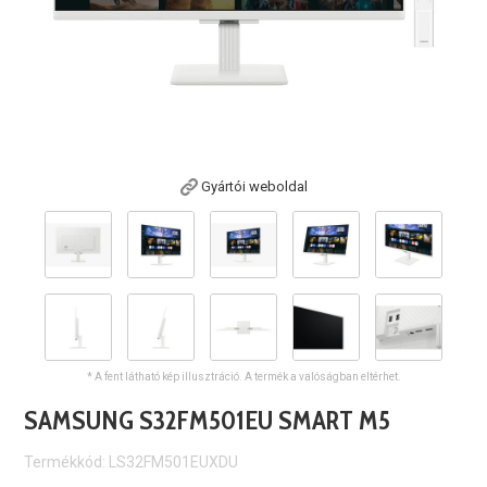
Gyártói weboldal
* A fent látható kép illusztráció. A termék a valóságban eltérhet.
SAMSUNG S32FM501EU SMART M5
Termékkód: LS32FM501EUXDU