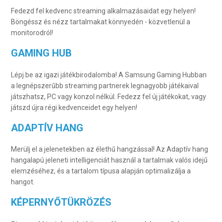
Fedezd fel kedvenc streaming alkalmazásaidat egy helyen!
Böngéssz és nézz tartalmakat könnyedén - közvetlenül a
monitorodról!
GAMING HUB
Lépj be az igazi játékbirodalomba! A Samsung Gaming Hubban
a legnépszerűbb streaming partnerek legnagyobb játékaival
játszhatsz, PC vagy konzol nélkül. Fedezz fel új játékokat, vagy
játszd újra régi kedvenceidet egy helyen!
ADAPTÍV HANG
Merülj el a jelenetekben az élethű hangzással! Az Adaptív hang
hangalapú jeleneti intelligenciát használ a tartalmak valós idejű
elemzéséhez, és a tartalom típusa alapján optimalizálja a
hangot.
KÉPERNYŐTÜKRÖZÉS