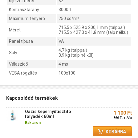
Kijelző méret
32"
Kontrasztarány
3000:1
Maximum fényerő
250 cd/m²
715,5 x 525,9 x 200,1 mm (talppal)
Méret
715,5 x 427,3 x 41,8 mm (talp nélkü)
Panel típusa
VA
4,7 kg (talppal)
Súly
3,9 kg (talp nélkül)
Válaszidő
4 ms
VESA rögzítés
100x100
Kapcsolódó termékek
Oázis képernyőtisztító
1 100 Ft
folyadék 60ml
866 Ft + Áfa
Raktáron