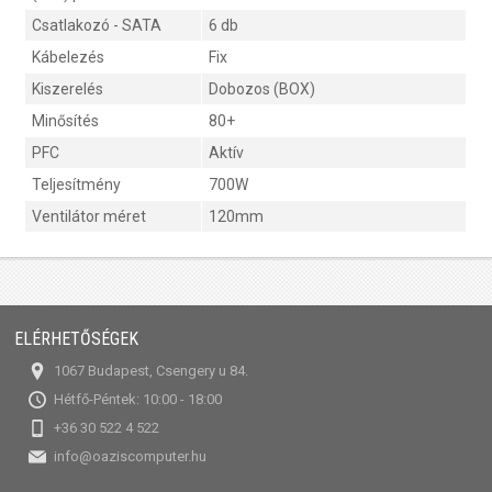
Csatlakozó - SATA
6 db
Kábelezés
Fix
Kiszerelés
Dobozos (BOX)
Minősítés
80+
PFC
Aktív
Teljesítmény
700W
Ventilátor méret
120mm
ELÉRHETŐSÉGEK
1067 Budapest, Csengery u 84.
Hétfő-Péntek: 10:00 - 18:00
+36 30 522 4 522
info@oaziscomputer.hu