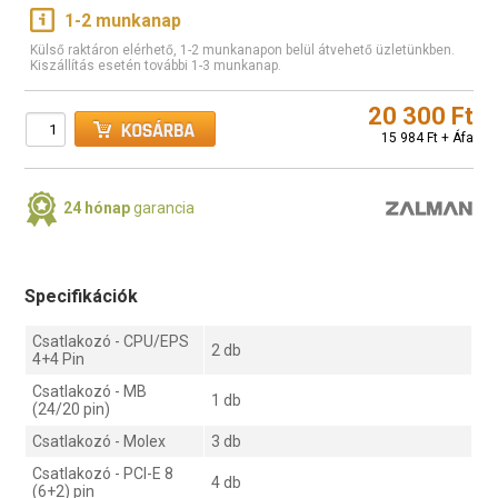
1-2 munkanap
Külső raktáron elérhető, 1-2 munkanapon belül átvehető üzletünkben.
Kiszállítás esetén további 1-3 munkanap.
20 300 Ft
15 984 Ft + Áfa
24 hónap
garancia
Specifikációk
Csatlakozó - CPU/EPS
2 db
4+4 Pin
Csatlakozó - MB
1 db
(24/20 pin)
Csatlakozó - Molex
3 db
Csatlakozó - PCI-E 8
4 db
(6+2) pin