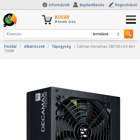
Információk
Bejelentkezés
Regisztráció
KOSÁR
A kosár üres.
Főoldal
/
Alkatrészek
/
Tápegység
/ Zalman Decamax ZM700-LX3 80+
700W