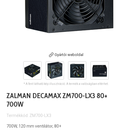
Gyártói weboldal
* A fent látható kép illusztráció. A termék a valóságban eltérhet.
ZALMAN DECAMAX ZM700-LX3 80+
700W
Termékkód: ZM700-LX3
700W, 120 mm ventilátor, 80+