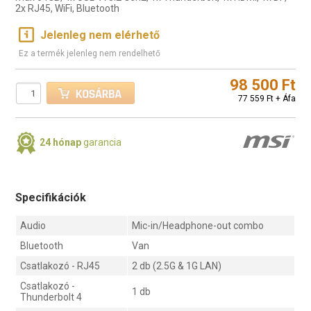
2x RJ45, WiFi, Bluetooth
Jelenleg nem elérhető
Ez a termék jelenleg nem rendelhető
98 500 Ft
77 559 Ft + Áfa
24 hónap
garancia
Specifikációk
Audio
Mic-in/Headphone-out combo
Bluetooth
Van
Csatlakozó - RJ45
2 db (2.5G & 1G LAN)
Csatlakozó -
1 db
Thunderbolt 4