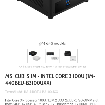
Gyártói weboldal
* A fent látható kép illusztráció. A termék a valóságban eltérhet.
MSI CUBI 5 1M - INTEL CORE 3 100U (1M-
440BEU-B3100UXX)
Termékkód: 1M-440BEU-B3100UXX
Intel Core 3 Processor 100U, 1x M.2 SSD, 2x DDR5 SO-DIMM slot
max 64GB, 4x USB-A 3.2 Gen2, 1x Thunderbolt, 1x HDMI, 1x DP,