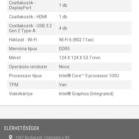
Csatlakozók -
1 db
DisplayPort
Csatlakozók - HDMI
1 db
Csatlakozók - USB 3.2
4 db
Gen 2 Type-A
Hálózat - Wi-Fi
Wi-Fi 6 (802.11ax)
Memória típus
DDR5
Méret
124 X 124 X 53.7 mm
Operációs rendszer
Nincs
Processzor típus
Intel® Core™ 3 processor 100U
TPM
Van
Videókártya
Intel® Graphics (Integrated)
ELÉRHETŐSÉGEK
1067 Budapest, Csengery u 84.