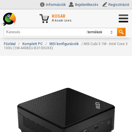
Információk
Bejelentkezés
Regisztráció
KOSÁR
A kosár üres.
Főoldal
/
Komplett PC
/
MSI konfigurációk
/ MSI Cubi 5 1M - Intel Core 3
100U (1M-440BEU-B3100UXX)