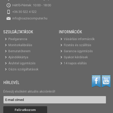
Hétfő-Péntek: 10:00 - 18:00
+36 30 522 4 522
info@oaziscomputer.hu
SZOLGÁLTATÁSOK
INFORMÁCIÓK
Pixelgarancia
Vásárlási információk
Monitorkalibrálás
Fizetés és szállítás
Bemutatóterem
Garancia ügyintézés
Ajándékkártya
Gyakori kérdések
Áruhitel ügyintézés
14 napos elállás
Oázis szolgáltatások
HÍRLEVÉL
Értesülj elsőként aktuális akcióinkról!