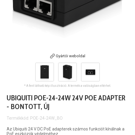
Gyártói weboldal
* A fent látható kép illusztráció. A termék a valóságban eltérhet.
UBIQUITI POE-24-24W 24V POE ADAPTER
- BONTOTT, ÚJ
Termékkód: POE-24-24W_BO
Az Ubiquiti 24 V DC PoE adapterek számos funkciót kínálnak a
PoE eszközök védelméhez.