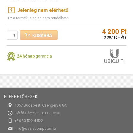
Jelenleg nem elérhető
Ez a termék jelenleg nem rendelhető
4 200 Ft
3 307 Ft + Áfa
24 hónap
garancia
ELÉRHETŐSÉGEK
1067 Budapest, Csengery u 84.
Hétfő-Péntek: 10:00 - 18:00
+36 30 522 4 522
info@oaziscomputer.hu