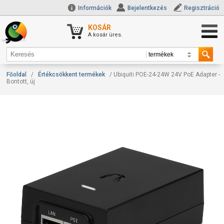
Információk
Bejelentkezés
Regisztráció
KOSÁR
A kosár üres.
Főoldal
/
Értékcsökkent termékek
/ Ubiquiti POE-24-24W 24V PoE Adapter -
Bontott, új