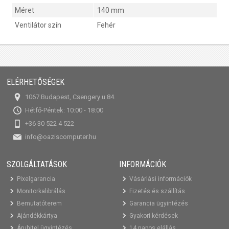
Méret
140 mm
Ventilátor szín
Fehér
ELÉRHETŐSÉGEK
1067 Budapest, Csengery u 84.
Hétfő-Péntek: 10:00 - 18:00
+36 30 522 4 522
info@oaziscomputer.hu
SZOLGÁLTATÁSOK
INFORMÁCIÓK
Pixelgarancia
Vásárlási információk
Monitorkalibrálás
Fizetés és szállítás
Bemutatóterem
Garancia ügyintézés
Ajándékkártya
Gyakori kérdések
Áruhitel ügyintézés
14 napos elállás