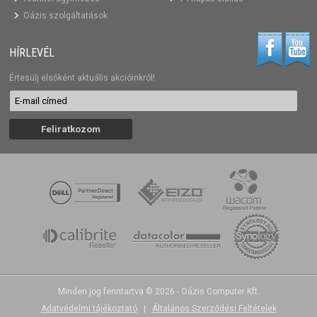
Oázis szolgáltatások
HÍRLEVÉL
Értesülj elsőként aktuális akcióinkról!
Minden jog fenntartva © 2026 - Oázis Computer Kft.
Adatvédelmi tájékoztató
|
Általános Szerződési Feltételek