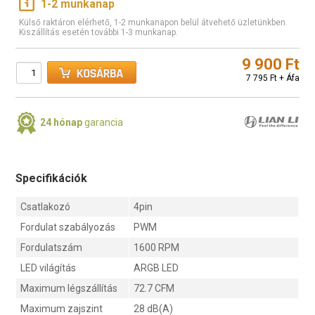
1-2 munkanap
Külső raktáron elérhető, 1-2 munkanapon belül átvehető üzletünkben.
Kiszállítás esetén további 1-3 munkanap.
9 900 Ft
7 795 Ft + Áfa
24 hónap
garancia
Specifikációk
Csatlakozó
4pin
Fordulat szabályozás
PWM
Fordulatszám
1600 RPM
LED világítás
ARGB LED
Maximum légszállítás
72.7 CFM
Maximum zajszint
28 dB(A)