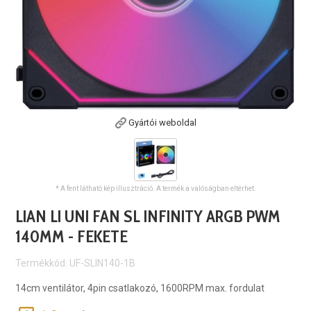
Gyártói weboldal
* A fent látható kép illusztráció. A termék a valóságban eltérhet.
LIAN LI UNI FAN SL INFINITY ARGB PWM
140MM - FEKETE
Termékkód: UF-SLIN140-1B
14cm ventilátor, 4pin csatlakozó, 1600RPM max. fordulat